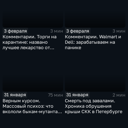
3 февраля
3 февраля
3 мин
3 мин
Комментарии. Торги на
Комментарии. Walmart и
карантине: названо
Dell: зарабатываем на
лучшее лекарство от
панике
коррекции
31 января
31 января
75 мин
2 мин
Верным курсом.
Смерть под завалами.
Массовый психоз: что
Хроника обрушения
вкололи быкам-мутантам,
крыши СКК в Петербурге
когда рухнет доллар и
почему месть Китая
станет страшнее вируса