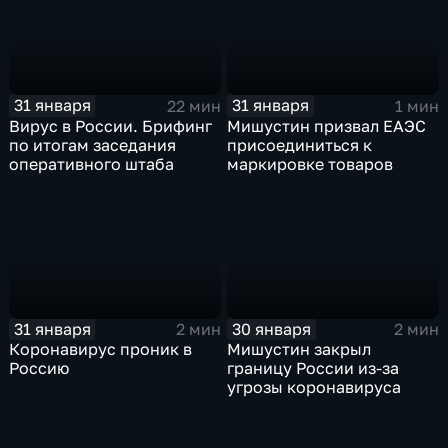
31 января
31 января
22 мин
1 мин
Вирус в России. Брифинг
Мишустин призвал ЕАЭС
по итогам заседания
присоединиться к
оперативного штаба
маркировке товаров
31 января
30 января
2 мин
2 мин
Коронавирус проник в
Мишустин закрыл
Россию
границу России из-за
угрозы коронавируса