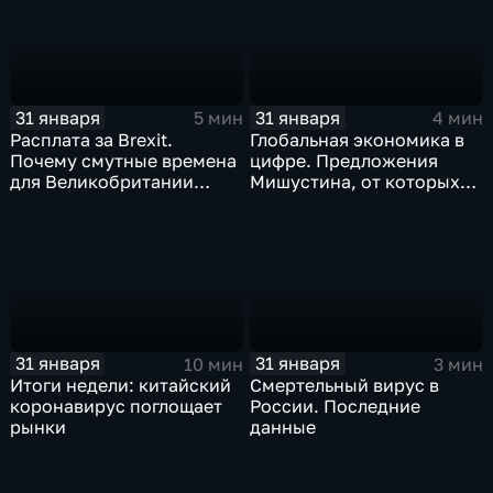
31 января
31 января
5 мин
4 мин
Расплата за Brexit.
Глобальная экономика в
Почему смутные времена
цифре. Предложения
для Великобритании
Мишустина, от которых
только начинаются
ЕАЭС не сможет
отказаться
31 января
31 января
10 мин
3 мин
Итоги недели: китайский
Смертельный вирус в
коронавирус поглощает
России. Последние
рынки
данные