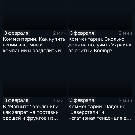
3 февраля
3 февраля
2 мин
2 мин
Комментарии. Как купить
Комментарии. Сколько
акции нефтяных
должна получить Украина
компаний и разделить их
за сбитый Boeing?
доход
3 февраля
3 февраля
1 мин
3 мин
В "Магните" объяснили,
Комментарии. Падение
как запрет на поставки
"Северстали" и
овощей и фруктов из
негативная тенденция для
Китая отразится на ценах
бизнеса Apple