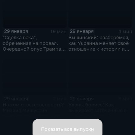
29 января
29 января
19 мин
1 мин
"Сделка века",
Вышинский: разберёмся,
обреченная на провал.
как Украина меняет своё
Очередной опус Трампа.
отношение к истории и
Жанр: политическая
почему
фантастика
29 января
29 января
2 мин
6 мин
На ком ответственность?
Ухань, борись! Как
Михаил Мишустин
выживают заточённые в
распределил обязанности
вирусном Китае?
вице-премьеров
Показать все выпуски