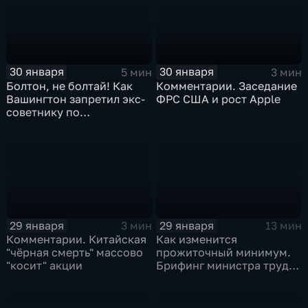
30 января
30 января
5 мин
3 мин
Болтон, не болтай! Как
Комментарии. Заседание
Вашингтон запретил экс-
ФРС США и рост Apple
советнику по
безопасности делиться
воспоминаниями
29 января
29 января
3 мин
13 мин
Комментарии. Китайская
Как изменится
"чёрная смерть" массово
прожиточный минимум.
"косит" акции
Брифинг министра труда
и соцзащиты Антона
Котякова