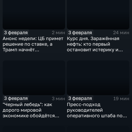
3 февраля
3 февраля
2 мин
24 мин
Анонс недели: ЦБ примет
Курс дня. Заражённая
решение по ставке, а
нефть: кто первый
Трамп начнёт
остановит истерику и
предвыборную гонку
почему ОПЕК лучше не
вмешиваться
3 февраля
3 февраля
3 мин
19 мин
"Черный лебедь": как
Пресс-подход
дорого мировой
руководителей
экономике обойдётся
оперативного штаба по
изоляция Поднебесной
борьбе с коронавирусом