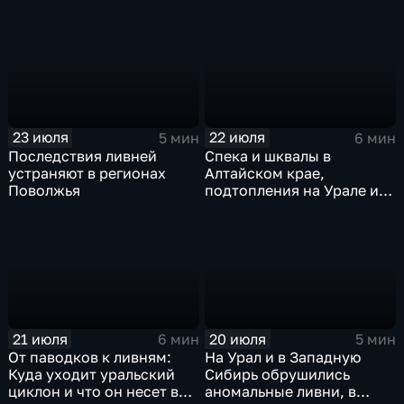
качели в Центральной
России
23 июля
22 июля
5 мин
6 мин
Последствия ливней
Спека и шквалы в
устраняют в регионах
Алтайском крае,
Поволжья
подтопления на Урале и
сентябрьская прохлада в
Петербурге
21 июля
20 июля
6 мин
5 мин
От паводков к ливням:
На Урал и в Западную
Куда уходит уральский
Сибирь обрушились
циклон и что он несет в
аномальные ливни, в