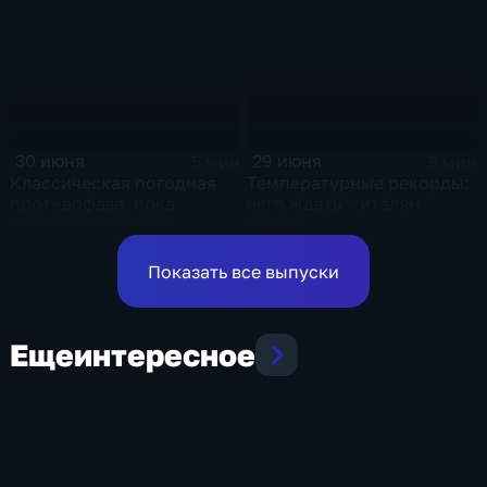
оставшиеся дни недели
30 июня
29 июня
5 мин
5 мин
Классическая погодная
Температурные рекорды:
противофаза, пока
чего ждать жителям
Восточная Европа
России
плавится от зноя, Урал
тонет
Показать все выпуски
Еще
интересное