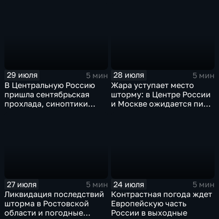
— ливни
России ждет потепления
29 июля
28 июля
5 мин
5 мин
В Центральную Россию
Жара уступает место
пришла сентябрьская
шторму: в Центре России
прохлада, синоптики
и Москве ожидается пик
прогнозируют затяжные
ненастья
дожди
27 июля
24 июля
5 мин
5 мин
Ликвидация последствий
Контрастная погода ждет
шторма в Ростовской
Европейскую часть
области и погодные
России в выходные