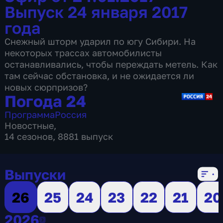
Выпуск 24 января 2017
года
Снежный шторм ударил по югу Сибири. На
некоторых трассах автомобилисты
останавливались, чтобы переждать метель. Как
там сейчас обстановка, и не ожидается ли
новых сюрпризов?
Погода 24
Программа
Россия
Новостные
,
14 сезонов, 8881 выпуск
Выпуски
26
25
24
23
22
21
20
2026
2026