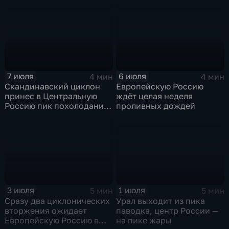
области и угроза
экстремальных ливней в
Центральной России
7 июля
6 июля
4 мин
4 мин
Скандинавский циклон
Европейскую Россию
принес в Центральную
ждёт целая неделя
Россию пик похолодания
проливных дождей
и ливни
1 июля
3 июля
5 мин
5 мин
Урал выходит из пика
Сразу два циклонических
паводка, центр России —
вторжения ожидает
на пике жары
Европейскую Россию в