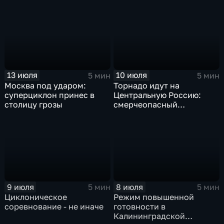
"Гави"
13 июля
10 июля
5 мин
5 мин
Москва под ударом:
Торнадо идут на
суперциклон принес в
Центральную Россию:
столицу грозы
смерчеопасный
холодный фронт ударит
по Москве и Туле
9 июля
8 июля
5 мин
5 мин
Циклоническое
Режим повышенной
соревнование - не иначе
готовности в
Калининградской