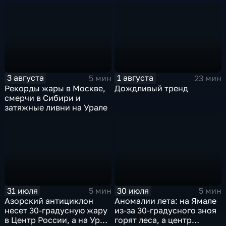
пока к России подступает
аномальная жара
3 августа
1 августа
5 мин
23 мин
Рекорды жары в Москве,
Дождливый тренд
смерчи в Сибири и
затяжные ливни на Урале
31 июля
30 июля
5 мин
5 мин
Азорский антициклон
Аномалии лета: на Ямале
несет 30-градусную жару
из-за 30-градусного зноя
в Центр России, а на Урал
горят леса, а центр