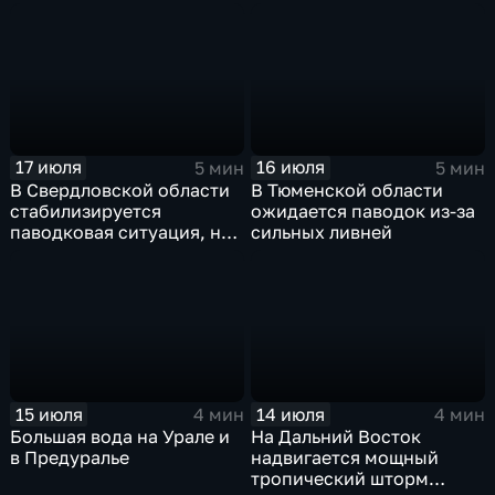
Москву
европейской части
России ожидается
потепление
17 июля
16 июля
5 мин
5 мин
В Свердловской области
В Тюменской области
стабилизируется
ожидается паводок из-за
паводковая ситуация, но
сильных ливней
синоптики вновь
прогнозируют ливни
15 июля
14 июля
4 мин
4 мин
Большая вода на Урале и
На Дальний Восток
в Предуралье
надвигается мощный
тропический шторм