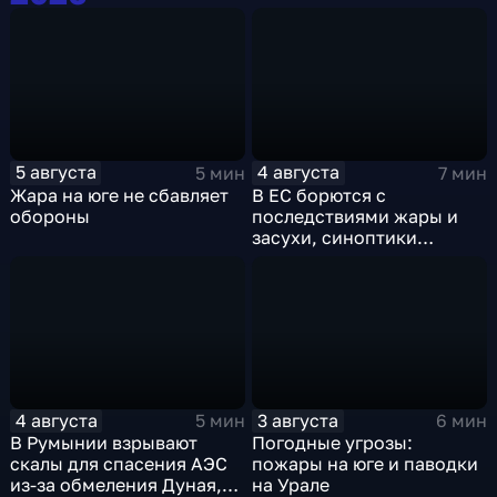
5 августа
4 августа
5 мин
7 мин
Жара на юге не сбавляет
В ЕС борются с
обороны
последствиями жары и
засухи, синоптики
предупреждают об
усилении зноя в России
4 августа
3 августа
5 мин
6 мин
В Румынии взрывают
Погодные угрозы:
скалы для спасения АЭС
пожары на юге и паводки
из-за обмеления Дуная,
на Урале