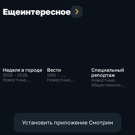
Еще
интересное
Неделя в городе
Вести
Специальный
репортаж
2018 – 2026
,
1991 – …
,
Новостные,
Новостные,
Новостные,
Общество,
Общественно-
Общественно-
общественно-
политические,
политические,
политические
социально-
социально-
экономические
экономические
Установить приложение Смотрим