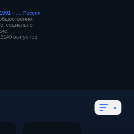
1991 – …
,
Россия
общественно-
ие
,
социально-
кие
,
 13149 выпусков