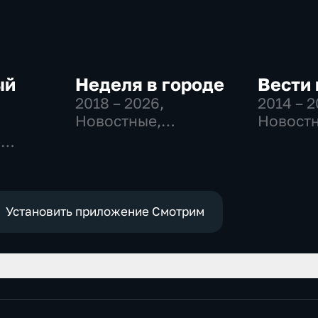
ый
Неделя в городе
Вести 
2018 – 2026
,
2014 – 
Новостные,
Новостн
Общество,
Общест
-
общественно-
политич
,
политические
е
Установить приложение Смотрим