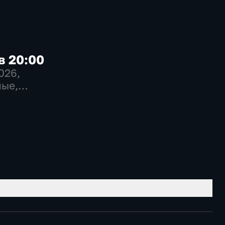
в 20:00
2026
,
ые,
венно-
еские