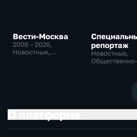
Вести-Москва
Специальн
2008 – 2026
,
репортаж
Новостные,
Новостные,
Общественно-
Общественно
политические,
политические
социально-
социально-
экономические
экономически
О платформе