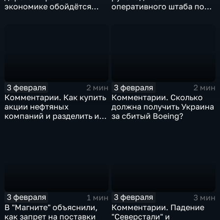
экономике обойдётся
оперативного штаба по
изоляция Поднебесной
борьбе с коронавирусом
3 февраля
3 февраля
2 мин
2 мин
Комментарии. Как купить
Комментарии. Сколько
акции нефтяных
должна получить Украина
компаний и разделить их
за сбитый Boeing?
доход
3 февраля
3 февраля
1 мин
3 мин
В "Магните" объяснили,
Комментарии. Падение
как запрет на поставки
"Северстали" и