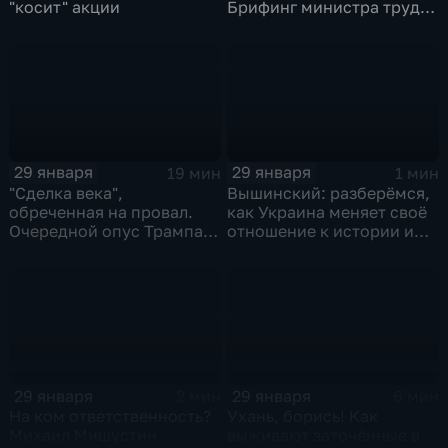
"косит" акции
Брифинг министра труда
и соцзащиты Антона
Котякова
29 января
29 января
19 мин
1 мин
"Сделка века",
Вышинский: разберёмся,
обреченная на провал.
как Украина меняет своё
Очередной опус Трампа.
отношение к истории и
Жанр: политическая
почему
фантастика
29 января
29 января
2 мин
6 мин
На ком ответственность?
Ухань, борись! Как
Михаил Мишустин
выживают заточённые в