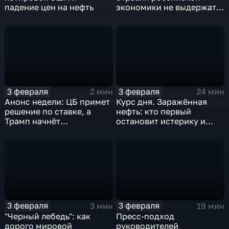
падение цен на нефть
экономики не выдержат
удар
3 февраля
3 февраля
2 мин
24 мин
Анонс недели: ЦБ примет
Курс дня. Заражённая
решение по ставке, а
нефть: кто первый
Трамп начнёт
остановит истерику и
предвыборную гонку
почему ОПЕК лучше не
вмешиваться
3 февраля
3 февраля
3 мин
19 мин
"Черный лебедь": как
Пресс-подход
дорого мировой
руководителей