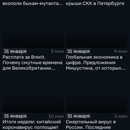
вкололи быкам-мутантам,
крыши СКК в Петербурге
когда рухнет доллар и
почему месть Китая
станет страшнее вируса
31 января
31 января
5 мин
4 мин
Расплата за Brexit.
Глобальная экономика в
Почему смутные времена
цифре. Предложения
для Великобритании
Мишустина, от которых
только начинаются
ЕАЭС не сможет
отказаться
31 января
31 января
10 мин
3 мин
Итоги недели: китайский
Смертельный вирус в
коронавирус поглощает
России. Последние