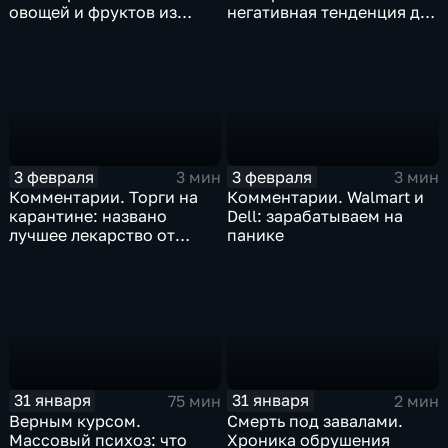
овощей и фруктов из
негативная тенденция для
Китая отразится на ценах
бизнеса Apple
3 февраля
3 февраля
3 мин
3 мин
Комментарии. Торги на
Комментарии. Walmart и
карантине: названо
Dell: зарабатываем на
лучшее лекарство от
панике
коррекции
31 января
31 января
75 мин
2 мин
Верным курсом.
Смерть под завалами.
Массовый психоз: что
Хроника обрушения