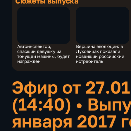
Сюжеты выпуска
Автоинспектор,
Вершина эволюции: в
спасший девушку из
Луховицах показали
тонущей машины, будет
новейший российский
награжден
истребитель
Эфир от 27.01
(14:40)
•
Выпу
января 2017 