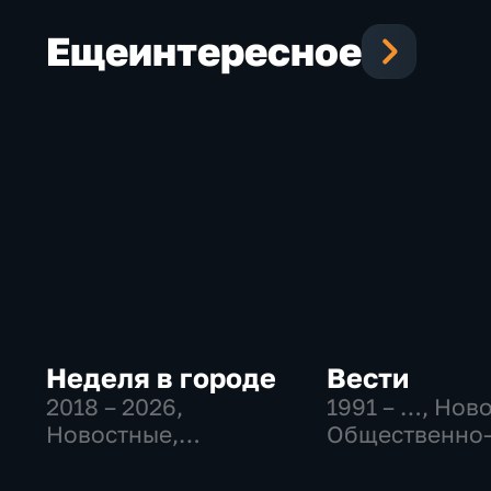
Еще
интересное
Неделя в городе
Вести
2018 – 2026
,
1991 – …
, Нов
Новостные,
Общественно
Общество,
политические
общественно-
социально-