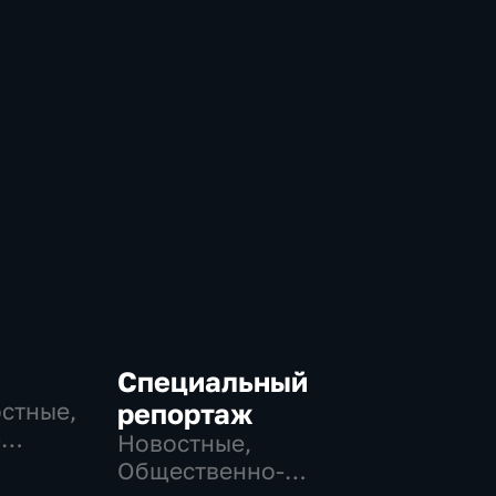
Специальный
остные,
репортаж
-
Новостные,
,
Общественно-