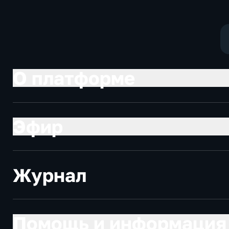
политические
экономически
О платформе
Эфир
Журнал
Помощь и информация