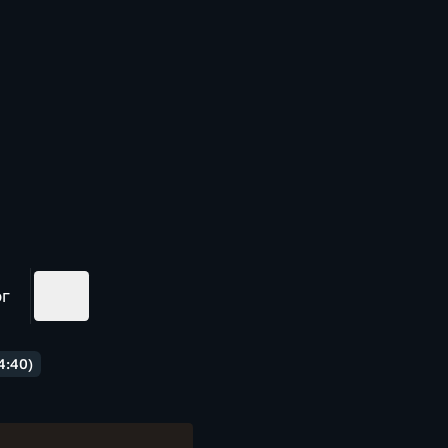
ог
4:40)