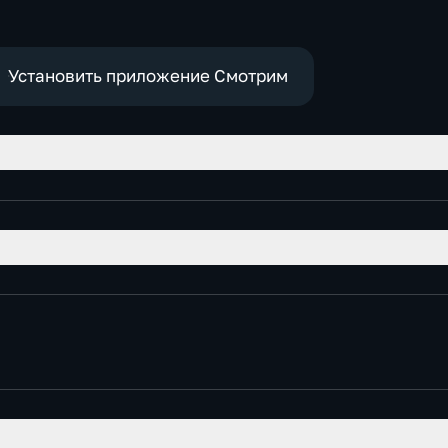
политические,
е
социально-
экономические
Установить приложение Смотрим