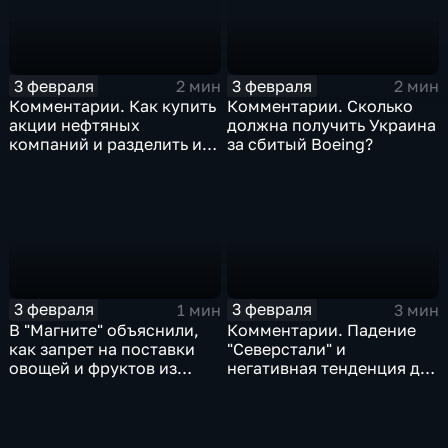
3 февраля
3 февраля
2 мин
2 мин
Комментарии. Как купить
Комментарии. Сколько
акции нефтяных
должна получить Украина
компаний и разделить их
за сбитый Boeing?
доход
3 февраля
3 февраля
1 мин
3 мин
В "Магните" объяснили,
Комментарии. Падение
как запрет на поставки
"Северстали" и
овощей и фруктов из
негативная тенденция для
Китая отразится на ценах
бизнеса Apple