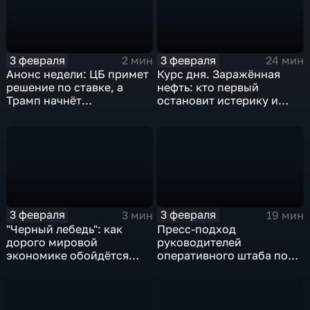
3 февраля
3 февраля
2 мин
24 мин
Анонс недели: ЦБ примет
Курс дня. Заражённая
решение по ставке, а
нефть: кто первый
Трамп начнёт
остановит истерику и
предвыборную гонку
почему ОПЕК лучше не
вмешиваться
3 февраля
3 февраля
3 мин
19 мин
"Черный лебедь": как
Пресс-подход
дорого мировой
руководителей
экономике обойдётся
оперативного штаба по
изоляция Поднебесной
борьбе с коронавирусом