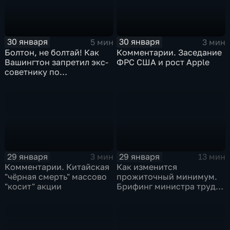
30 января
30 января
5 мин
3 мин
Болтон, не болтай! Как
Комментарии. Заседание
Вашингтон запретил экс-
ФРС США и рост Apple
советнику по
безопасности делиться
воспоминаниями
29 января
29 января
3 мин
13 мин
Комментарии. Китайская
Как изменится
"чёрная смерть" массово
прожиточный минимум.
"косит" акции
Брифинг министра труда
и соцзащиты Антона
Котякова