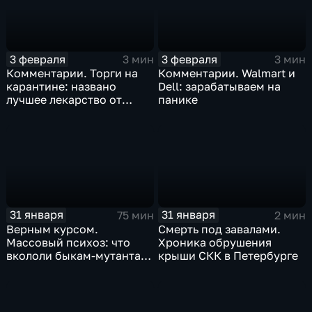
3 февраля
3 февраля
3 мин
3 мин
Комментарии. Торги на
Комментарии. Walmart и
карантине: названо
Dell: зарабатываем на
лучшее лекарство от
панике
коррекции
31 января
31 января
75 мин
2 мин
Верным курсом.
Смерть под завалами.
Массовый психоз: что
Хроника обрушения
вкололи быкам-мутантам,
крыши СКК в Петербурге
когда рухнет доллар и
почему месть Китая
станет страшнее вируса