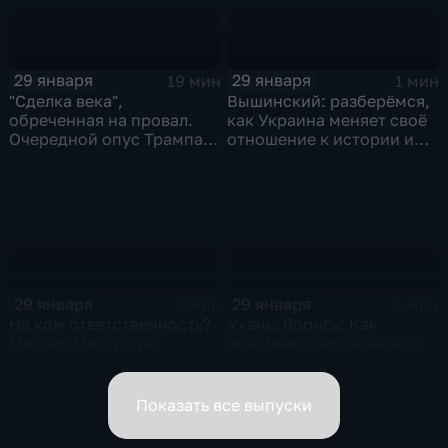
29 января
29 января
19 мин
1 мин
"Сделка века",
Вышинский: разберёмся,
обреченная на провал.
как Украина меняет своё
Очередной опус Трампа.
отношение к истории и
Жанр: политическая
почему
фантастика
29 января
29 января
2 мин
6 мин
На ком ответственность?
Ухань, борись! Как
Михаил Мишустин
выживают заточённые в
распределил обязанности
вирусном Китае?
вице-премьеров
Показать все выпуски