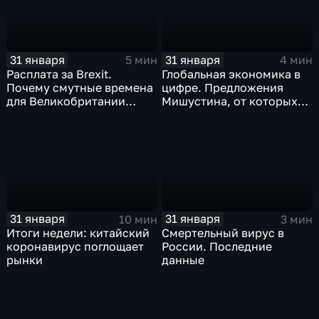
31 января
31 января
5 мин
4 мин
Расплата за Brexit.
Глобальная экономика в
Почему смутные времена
цифре. Предложения
для Великобритании
Мишустина, от которых
только начинаются
ЕАЭС не сможет
отказаться
31 января
31 января
10 мин
3 мин
Итоги недели: китайский
Смертельный вирус в
коронавирус поглощает
России. Последние
рынки
данные