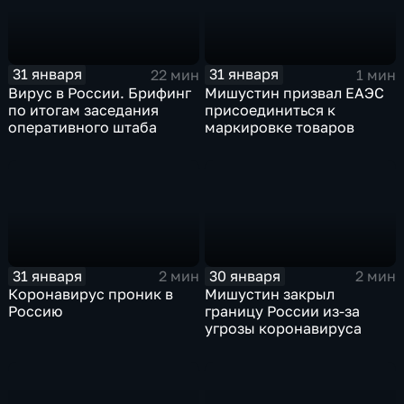
31 января
31 января
22 мин
1 мин
Вирус в России. Брифинг
Мишустин призвал ЕАЭС
по итогам заседания
присоединиться к
оперативного штаба
маркировке товаров
31 января
30 января
2 мин
2 мин
Коронавирус проник в
Мишустин закрыл
Россию
границу России из-за
угрозы коронавируса