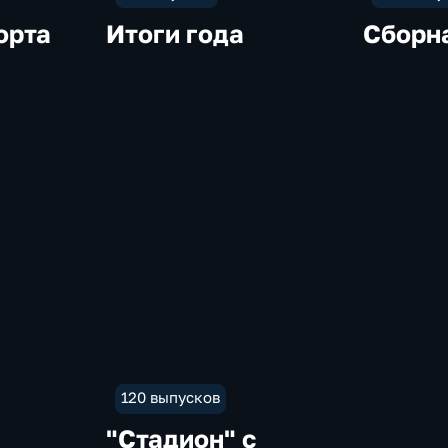
орта
Итоги года
Сборн
120 выпусков
"Стадион" с