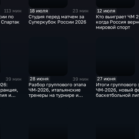
18 июля
12 июля
113 мин
23 мин
сии по
Студия перед матчем за
Кто выиграет ЧМ 2
- Спартак
Суперкубок России 2026
когда Россия верн
мировой спорт
28 июня
27 июня
39 мин
39 мин
26:
Разбор группового этапа
Итоги группового 
ранция,
ЧМ-2026, итальянские
ЧМ-2026, новый ф
лия и
тренеры на турнире и
баскетбольной ли
або-
африканские сборные в
и новый россияни
плей-офф