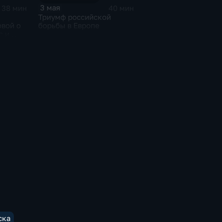
3 мая
38 мин
40 мин
Триумф российской
овой о
борьбы в Европе
с и
ска