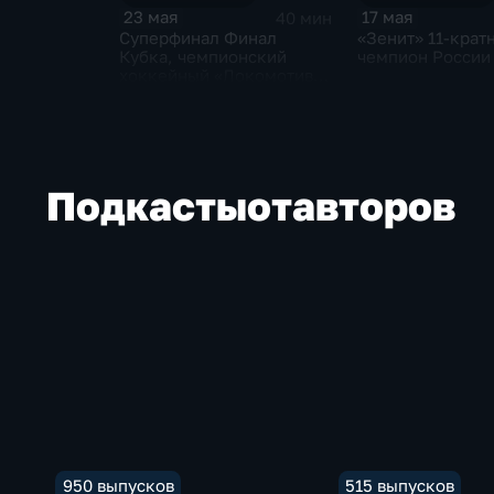
23 мая
17 мая
40 мин
Суперфинал Финал
«Зенит» 11-крат
Кубка, чемпионский
чемпион России
хоккейный «Локомотив»,
тревоги фигурного
катания и битва
баскетбольного ЦСКА
Подкасты
от
авторов
950 выпусков
515 выпусков