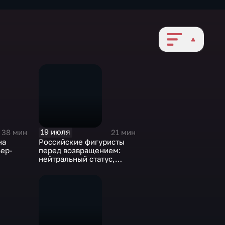
19 июля
38 мин
21 мин
на
Российские фигуристы
ер-
перед возвращением:
нейтральный статус,
квоты и борьба за
сборную