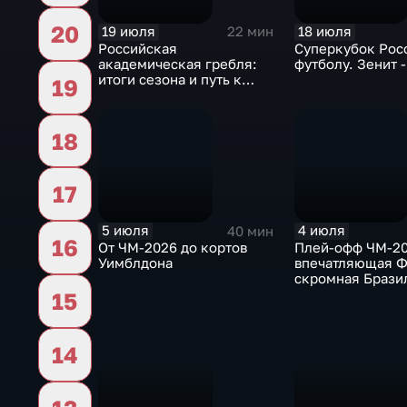
20
19 июля
18 июля
22 мин
Российская
Суперкубок Рос
академическая гребля:
футболу. Зенит 
итоги сезона и путь к
19
международным стартам
18
17
5 июля
4 июля
40 мин
16
От ЧМ-2026 до кортов
Плей-офф ЧМ-20
Уимблдона
впечатляющая Ф
скромная Брази
удивительная К
15
Верде
14