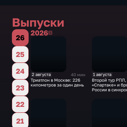
Выпуски
2026
2026
26
25
24
2 августа
1 августа
40 мин
Триатлон в Москве: 226
Второй тур РПЛ,
километров за один день
«Спартаке» и бр
23
России в синхр
плавании
22
21