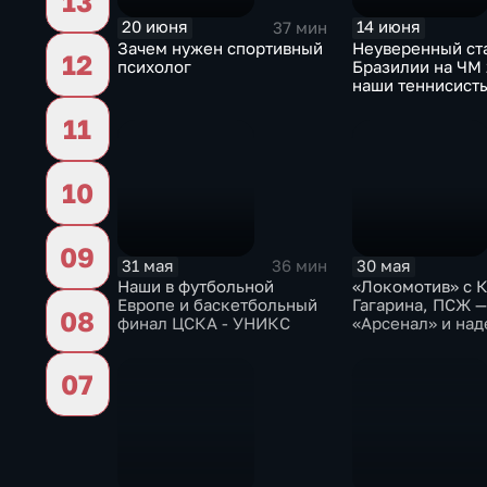
13
20 июня
14 июня
37 мин
Зачем нужен спортивный
Неуверенный ст
12
психолог
Бразилии на ЧМ 
наши теннисист
женского "Спарт
11
10
09
31 мая
30 мая
36 мин
Наши в футбольной
«Локомотив» с 
Европе и баскетбольный
Гагарина, ПСЖ —
08
финал ЦСКА - УНИКС
«Арсенал» и на
России на «Рола
07