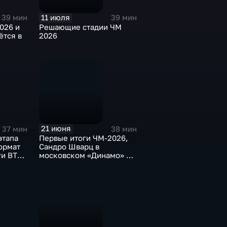
11 июля
39 мин
39 мин
026 и
Решающие стадии ЧМ
ётся в
2026
21 июня
37 мин
38 мин
этапа
Первые итоги ЧМ-2026,
ормат
Сандро Шварц в
ги ВТБ
московском «Динамо» и
н в НБА
результат сезона Полины
Кнороз