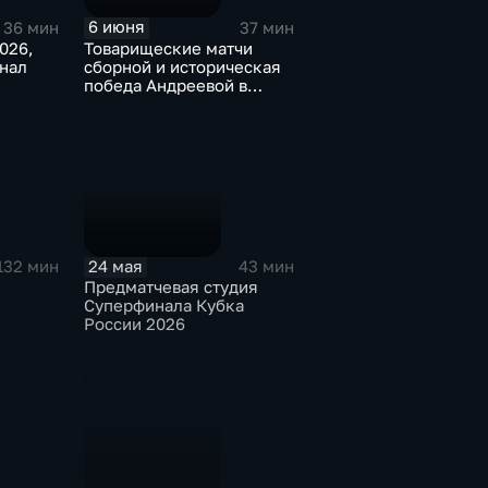
6 июня
36 мин
37 мин
026,
Товарищеские матчи
нал
сборной и историческая
победа Андреевой в
Париже
24 мая
132 мин
43 мин
Предматчевая студия
Суперфинала Кубка
России 2026