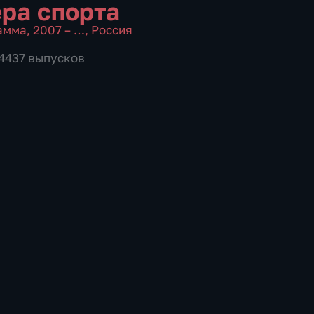
ра спорта
амма
,
2007 – …
,
Россия
 4437 выпусков