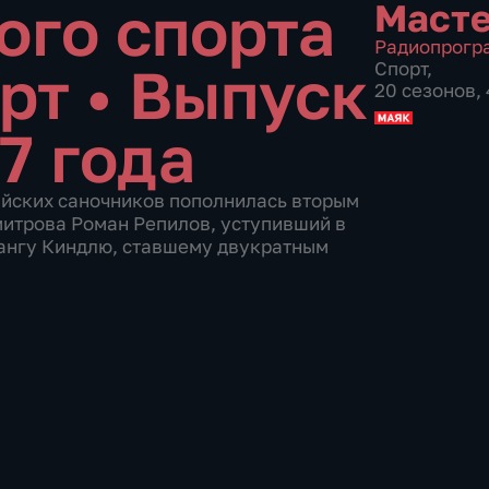
ого спорта
Масте
Радиопрогр
арт
•
Выпуск
Спорт
,
20 сезонов,
7 года
ийских саночников пополнилась вторым
митрова Роман Репилов, уступивший в
гангу Киндлю, ставшему двукратным