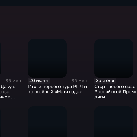
26 июля
25 июля
36 мин
35 мин
 Даку в
Итоги первого тура РПЛ и
Старт нового сезо
онза
хоккейный «Матч года»
Российской Премь
онном
лиги.