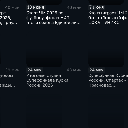
13 июня
7 июня
40 мин
40 мин
арт
Старт ЧМ 2026 по
Кто выиграет ЧМ 2
2026,
футболу, финал НХЛ,
баскетбольный фи
ы, триумф
итоги сезона Единой лиги
ЦСКА - УНИКС
ака"
ВТБ
24 мая
24 мая
39 мин
43 мин
Кубком
Итоговая студия
Суперфинал Кубка
Суперфинала Кубка
России. Спартак -
дежды
России 2026
Краснодар.
н Гаррос»
Радиотрансляция