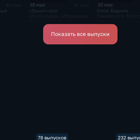
16 мая
10 мая
40 мин
41 мин
ный
«Зенит» или
Голос Вадима
«Краснодар», «Родина» в
Синявского, Мост
Премьер Лиге, кто
«Спартаке», тенни
возглавит ЦСКА
сенсация в UFC
Показать все выпуски
78 выпусков
232 выпу