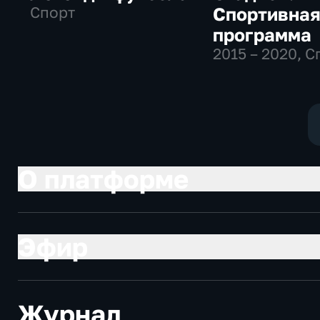
Спорт
Спортивна
программа
2015 – 2020
, С
О платформе
Эфир
Журнал