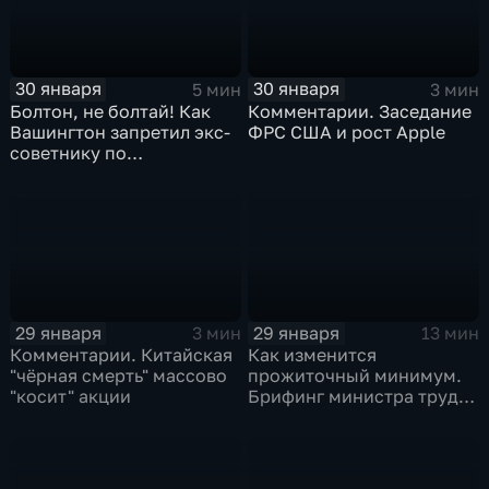
30 января
30 января
5 мин
3 мин
Болтон, не болтай! Как
Комментарии. Заседание
Вашингтон запретил экс-
ФРС США и рост Apple
советнику по
безопасности делиться
воспоминаниями
29 января
29 января
3 мин
13 мин
Комментарии. Китайская
Как изменится
"чёрная смерть" массово
прожиточный минимум.
"косит" акции
Брифинг министра труда
и соцзащиты Антона
Котякова