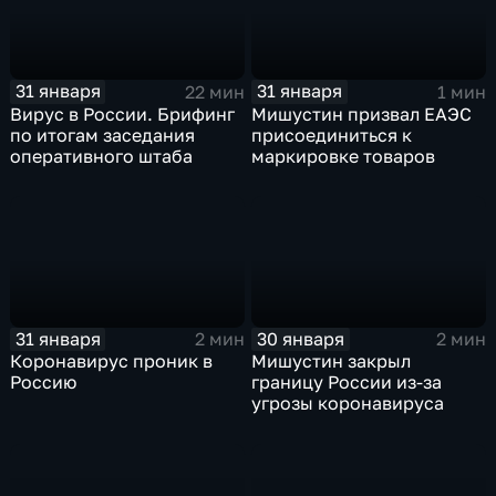
31 января
31 января
22 мин
1 мин
Вирус в России. Брифинг
Мишустин призвал ЕАЭС
по итогам заседания
присоединиться к
оперативного штаба
маркировке товаров
31 января
30 января
2 мин
2 мин
Коронавирус проник в
Мишустин закрыл
Россию
границу России из-за
угрозы коронавируса