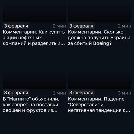
3 февраля
3 февраля
2 мин
2 мин
Комментарии. Как купить
Комментарии. Сколько
акции нефтяных
должна получить Украина
компаний и разделить их
за сбитый Boeing?
доход
3 февраля
3 февраля
1 мин
3 мин
В "Магните" объяснили,
Комментарии. Падение
как запрет на поставки
"Северстали" и
овощей и фруктов из
негативная тенденция для
Китая отразится на ценах
бизнеса Apple