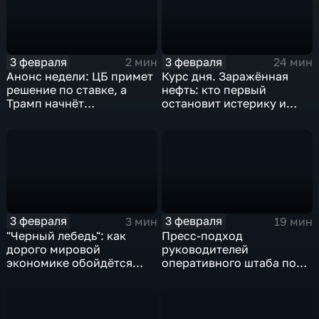
3 февраля
3 февраля
2 мин
24 мин
Анонс недели: ЦБ примет
Курс дня. Заражённая
решение по ставке, а
нефть: кто первый
Трамп начнёт
остановит истерику и
предвыборную гонку
почему ОПЕК лучше не
вмешиваться
3 февраля
3 февраля
3 мин
19 мин
"Черный лебедь": как
Пресс-подход
дорого мировой
руководителей
экономике обойдётся
оперативного штаба по
изоляция Поднебесной
борьбе с коронавирусом