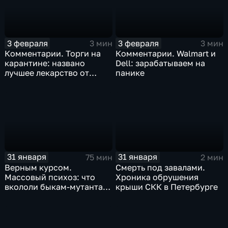
3 февраля
3 февраля
3 мин
3 мин
Комментарии. Торги на
Комментарии. Walmart и
карантине: названо
Dell: зарабатываем на
лучшее лекарство от
панике
коррекции
31 января
31 января
75 мин
2 мин
Верным курсом.
Смерть под завалами.
Массовый психоз: что
Хроника обрушения
вкололи быкам-мутантам,
крыши СКК в Петербурге
когда рухнет доллар и
почему месть Китая
станет страшнее вируса