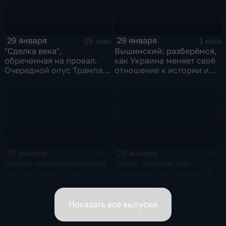
29 января
29 января
19 мин
1 мин
"Сделка века",
Вышинский: разберёмся,
обреченная на провал.
как Украина меняет своё
Очередной опус Трампа.
отношение к истории и
Жанр: политическая
почему
фантастика
29 января
29 января
2 мин
6 мин
На ком ответственность?
Ухань, борись! Как
Михаил Мишустин
выживают заточённые в
распределил обязанности
вирусном Китае?
вице-премьеров
Показать все выпуски