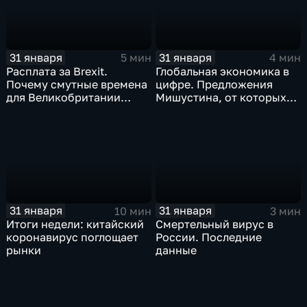
31 января
31 января
5 мин
4 мин
Расплата за Brexit.
Глобальная экономика в
Почему смутные времена
цифре. Предложения
для Великобритании
Мишустина, от которых
только начинаются
ЕАЭС не сможет
отказаться
31 января
31 января
10 мин
3 мин
Итоги недели: китайский
Смертельный вирус в
коронавирус поглощает
России. Последние
рынки
данные