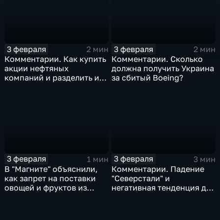
3 февраля
3 февраля
2 мин
2 мин
Комментарии. Как купить
Комментарии. Сколько
акции нефтяных
должна получить Украина
компаний и разделить их
за сбитый Boeing?
доход
3 февраля
3 февраля
1 мин
3 мин
В "Магните" объяснили,
Комментарии. Падение
как запрет на поставки
"Северстали" и
овощей и фруктов из
негативная тенденция для
Китая отразится на ценах
бизнеса Apple