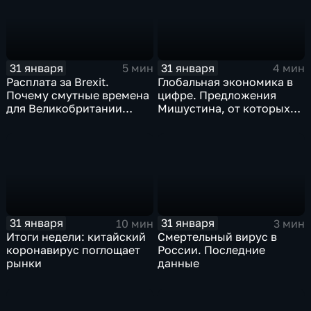
31 января
31 января
5 мин
4 мин
Расплата за Brexit.
Глобальная экономика в
Почему смутные времена
цифре. Предложения
для Великобритании
Мишустина, от которых
только начинаются
ЕАЭС не сможет
отказаться
31 января
31 января
10 мин
3 мин
Итоги недели: китайский
Смертельный вирус в
коронавирус поглощает
России. Последние
рынки
данные