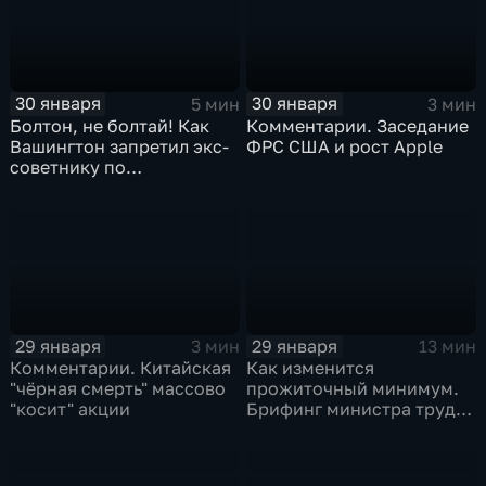
30 января
30 января
5 мин
3 мин
Болтон, не болтай! Как
Комментарии. Заседание
Вашингтон запретил экс-
ФРС США и рост Apple
советнику по
безопасности делиться
воспоминаниями
29 января
29 января
3 мин
13 мин
Комментарии. Китайская
Как изменится
"чёрная смерть" массово
прожиточный минимум.
"косит" акции
Брифинг министра труда
и соцзащиты Антона
Котякова