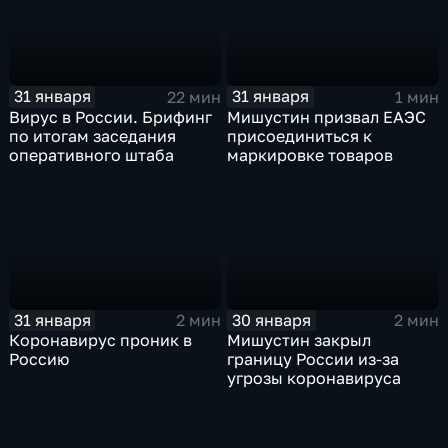
31 января
31 января
22 мин
1 мин
Вирус в России. Брифинг
Мишустин призвал ЕАЭС
по итогам заседания
присоединиться к
оперативного штаба
маркировке товаров
31 января
30 января
2 мин
2 мин
Коронавирус проник в
Мишустин закрыл
Россию
границу России из-за
угрозы коронавируса