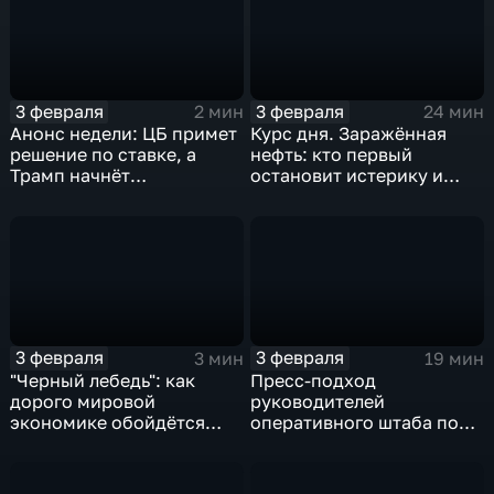
3 февраля
3 февраля
2 мин
24 мин
Анонс недели: ЦБ примет
Курс дня. Заражённая
решение по ставке, а
нефть: кто первый
Трамп начнёт
остановит истерику и
предвыборную гонку
почему ОПЕК лучше не
вмешиваться
3 февраля
3 февраля
3 мин
19 мин
"Черный лебедь": как
Пресс-подход
дорого мировой
руководителей
экономике обойдётся
оперативного штаба по
изоляция Поднебесной
борьбе с коронавирусом