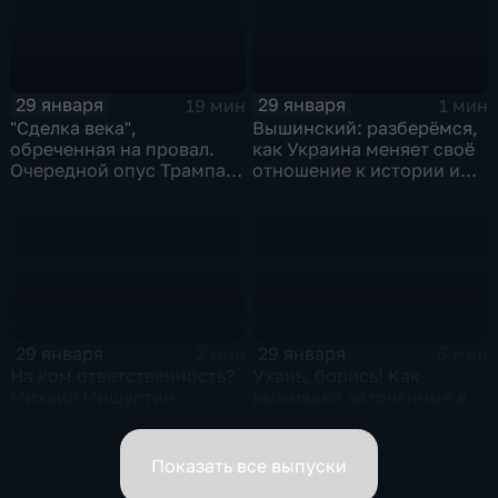
29 января
29 января
19 мин
1 мин
"Сделка века",
Вышинский: разберёмся,
обреченная на провал.
как Украина меняет своё
Очередной опус Трампа.
отношение к истории и
Жанр: политическая
почему
фантастика
29 января
29 января
2 мин
6 мин
На ком ответственность?
Ухань, борись! Как
Михаил Мишустин
выживают заточённые в
распределил обязанности
вирусном Китае?
вице-премьеров
Показать все выпуски