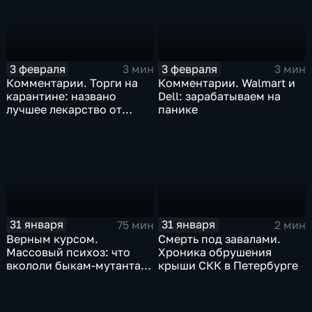
3 февраля
3 февраля
3 мин
3 мин
Комментарии. Торги на
Комментарии. Walmart и
карантине: названо
Dell: зарабатываем на
лучшее лекарство от
панике
коррекции
31 января
31 января
75 мин
2 мин
Верным курсом.
Смерть под завалами.
Массовый психоз: что
Хроника обрушения
вкололи быкам-мутантам,
крыши СКК в Петербурге
когда рухнет доллар и
почему месть Китая
станет страшнее вируса