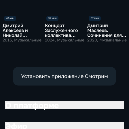
Дмитрий
Концерт
Дмитрий
Алексеев и
Заслуженного
Маслеев.
Николай
коллектива
Сочинения для
Демиденко.
России
фортепиано
2016
, Музыкальные
2024
, Музыкальные
2020
, Музыкальные
Концерт в
академического
Большом зале
симфонического
Московской
оркестра Санкт-
консерватории
Петербургской
филармонии
Установить приложение Смотрим
О платформе
Эфир