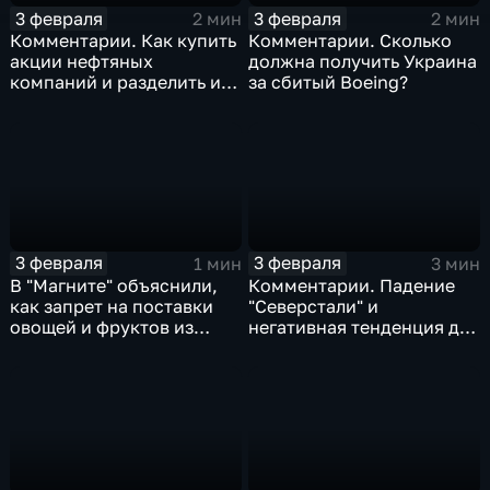
3 февраля
3 февраля
2 мин
2 мин
Комментарии. Как купить
Комментарии. Сколько
акции нефтяных
должна получить Украина
компаний и разделить их
за сбитый Boeing?
доход
3 февраля
3 февраля
1 мин
3 мин
В "Магните" объяснили,
Комментарии. Падение
как запрет на поставки
"Северстали" и
овощей и фруктов из
негативная тенденция для
Китая отразится на ценах
бизнеса Apple