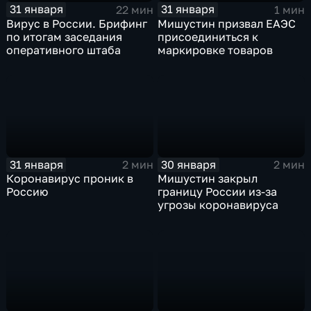
31 января
31 января
22 мин
1 мин
Вирус в России. Брифинг
Мишустин призвал ЕАЭС
по итогам заседания
присоединиться к
оперативного штаба
маркировке товаров
31 января
30 января
2 мин
2 мин
Коронавирус проник в
Мишустин закрыл
Россию
границу России из-за
угрозы коронавируса