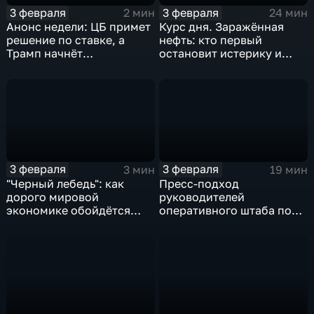
3 февраля
3 февраля
2 мин
24 мин
Анонс недели: ЦБ примет
Курс дня. Заражённая
решение по ставке, а
нефть: кто первый
Трамп начнёт
остановит истерику и
предвыборную гонку
почему ОПЕК лучше не
вмешиваться
3 февраля
3 февраля
3 мин
19 мин
"Черный лебедь": как
Пресс-подход
дорого мировой
руководителей
экономике обойдётся
оперативного штаба по
изоляция Поднебесной
борьбе с коронавирусом