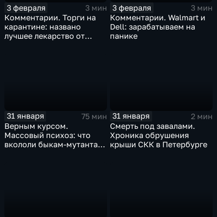
3 февраля
3 февраля
3 мин
3 мин
Комментарии. Торги на
Комментарии. Walmart и
карантине: названо
Dell: зарабатываем на
лучшее лекарство от
панике
коррекции
31 января
31 января
75 мин
2 мин
Верным курсом.
Смерть под завалами.
Массовый психоз: что
Хроника обрушения
вкололи быкам-мутантам,
крыши СКК в Петербурге
когда рухнет доллар и
почему месть Китая
станет страшнее вируса