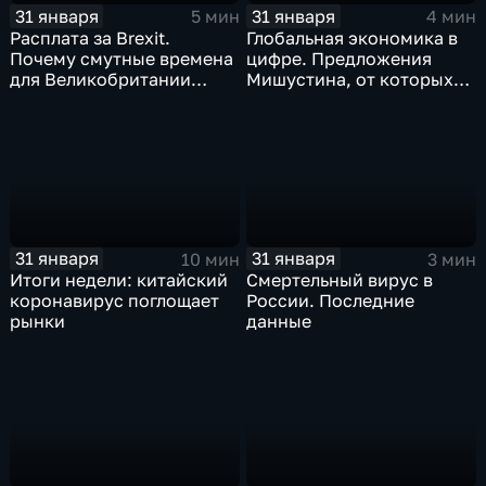
31 января
31 января
5 мин
4 мин
Расплата за Brexit.
Глобальная экономика в
Почему смутные времена
цифре. Предложения
для Великобритании
Мишустина, от которых
только начинаются
ЕАЭС не сможет
отказаться
31 января
31 января
10 мин
3 мин
Итоги недели: китайский
Смертельный вирус в
коронавирус поглощает
России. Последние
рынки
данные