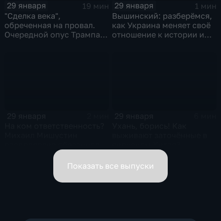
29 января
29 января
19 мин
1 мин
"Сделка века",
Вышинский: разберёмся,
обреченная на провал.
как Украина меняет своё
Очередной опус Трампа.
отношение к истории и
Жанр: политическая
почему
фантастика
29 января
29 января
2 мин
6 мин
На ком ответственность?
Ухань, борись! Как
Михаил Мишустин
выживают заточённые в
распределил обязанности
вирусном Китае?
вице-премьеров
Показать все выпуски