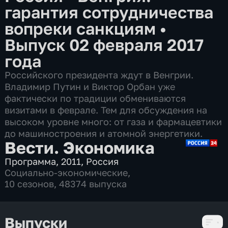
гарантия сотрудничества
вопреки санкциям
•
Выпуск 02 февраля 2017
года
Российского президента ждут в Венгрии.
Владимир Путин и Виктор Орбан уже
фактически по традиции обмениваются
визитами в феврале. Тем для обсуждения на
высоком уровне много: от газа и фармацевтики
до машиностроения и атомной энергетики.
Вести. Экономика
Программа
,
2011
,
Россия
Социально-экономические
,
10 сезонов, 48374 выпуска
Выпуски