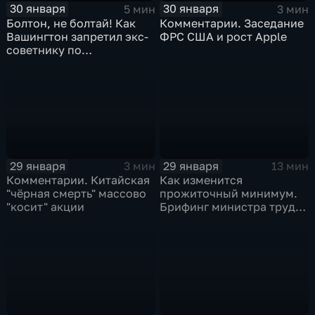
30 января
30 января
5 мин
3 мин
Болтон, не болтай! Как
Комментарии. Заседание
Вашингтон запретил экс-
ФРС США и рост Apple
советнику по
безопасности делиться
воспоминаниями
29 января
29 января
3 мин
13 мин
Комментарии. Китайская
Как изменится
"чёрная смерть" массово
прожиточный минимум.
"косит" акции
Брифинг министра труда
и соцзащиты Антона
Котякова