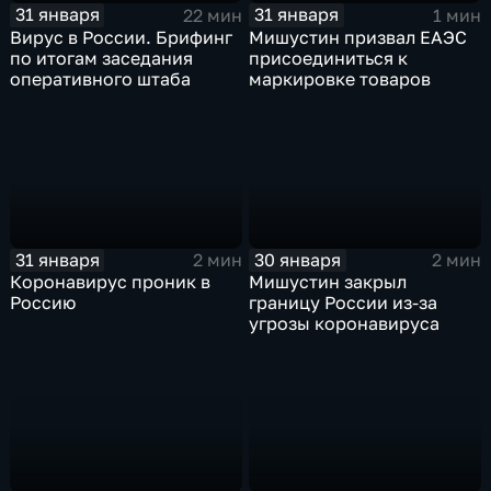
31 января
31 января
22 мин
1 мин
Вирус в России. Брифинг
Мишустин призвал ЕАЭС
по итогам заседания
присоединиться к
оперативного штаба
маркировке товаров
31 января
30 января
2 мин
2 мин
Коронавирус проник в
Мишустин закрыл
Россию
границу России из-за
угрозы коронавируса