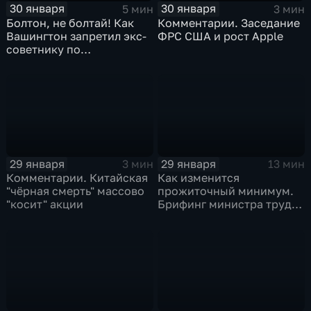
30 января
30 января
5 мин
3 мин
Болтон, не болтай! Как
Комментарии. Заседание
Вашингтон запретил экс-
ФРС США и рост Apple
советнику по
безопасности делиться
воспоминаниями
29 января
29 января
3 мин
13 мин
Комментарии. Китайская
Как изменится
"чёрная смерть" массово
прожиточный минимум.
"косит" акции
Брифинг министра труда
и соцзащиты Антона
Котякова