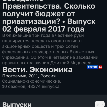
Правительства. Сколько
получит бюджет от
приватизации?
•
Выпуск
02 февраля 2017 года
В ближайшие три года в частные руки
планируется передать около пятисот
акционерных обществ и трёх сотен
федеральных государственных бюджетных
учреждений. Об этом в четверг на заседании
правительства заявил Дмитрий Медведев.
Вести. Экономика
Программа
,
2011
,
Россия
Социально-экономические
,
10 сезонов, 48374 выпуска
Выпуски