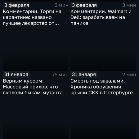
3 февраля
3 февраля
3 мин
3 мин
Комментарии. Торги на
Комментарии. Walmart и
карантине: названо
Dell: зарабатываем на
лучшее лекарство от
панике
коррекции
31 января
31 января
75 мин
2 мин
Верным курсом.
Смерть под завалами.
Массовый психоз: что
Хроника обрушения
вкололи быкам-мутантам,
крыши СКК в Петербурге
когда рухнет доллар и
почему месть Китая
станет страшнее вируса