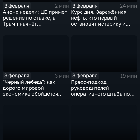
3 февраля
3 февраля
2 мин
24 мин
Анонс недели: ЦБ примет
Курс дня. Заражённая
решение по ставке, а
нефть: кто первый
Трамп начнёт
остановит истерику и
предвыборную гонку
почему ОПЕК лучше не
вмешиваться
3 февраля
3 февраля
3 мин
19 мин
"Черный лебедь": как
Пресс-подход
дорого мировой
руководителей
экономике обойдётся
оперативного штаба по
изоляция Поднебесной
борьбе с коронавирусом