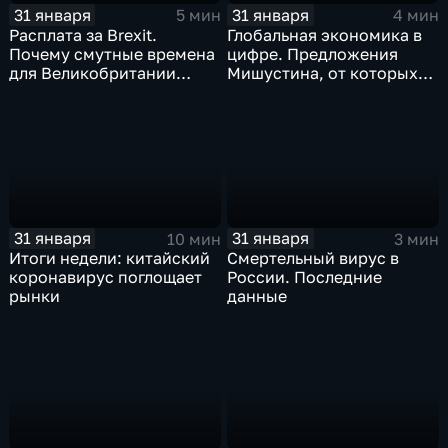
31 января
31 января
5 мин
4 мин
Расплата за Brexit.
Глобальная экономика в
Почему смутные времена
цифре. Предложения
для Великобритании
Мишустина, от которых
только начинаются
ЕАЭС не сможет
отказаться
31 января
31 января
10 мин
3 мин
Итоги недели: китайский
Смертельный вирус в
коронавирус поглощает
России. Последние
рынки
данные