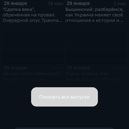
29 января
29 января
19 мин
1 мин
"Сделка века",
Вышинский: разберёмся,
обреченная на провал.
как Украина меняет своё
Очередной опус Трампа.
отношение к истории и
Жанр: политическая
почему
фантастика
29 января
29 января
2 мин
6 мин
На ком ответственность?
Ухань, борись! Как
Михаил Мишустин
выживают заточённые в
распределил обязанности
вирусном Китае?
вице-премьеров
Показать все выпуски