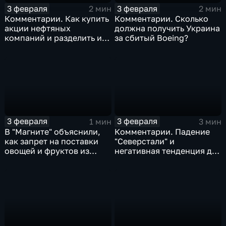
3 февраля
3 февраля
2 мин
2 мин
Комментарии. Как купить
Комментарии. Сколько
акции нефтяных
должна получить Украина
компаний и разделить их
за сбитый Boeing?
доход
3 февраля
3 февраля
1 мин
3 мин
В "Магните" объяснили,
Комментарии. Падение
как запрет на поставки
"Северстали" и
овощей и фруктов из
негативная тенденция для
Китая отразится на ценах
бизнеса Apple