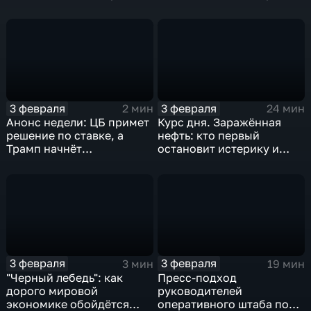
удар
3 февраля
3 февраля
2 мин
24 мин
Анонс недели: ЦБ примет
Курс дня. Заражённая
решение по ставке, а
нефть: кто первый
Трамп начнёт
остановит истерику и
предвыборную гонку
почему ОПЕК лучше не
вмешиваться
3 февраля
3 февраля
3 мин
19 мин
"Черный лебедь": как
Пресс-подход
дорого мировой
руководителей
экономике обойдётся
оперативного штаба по