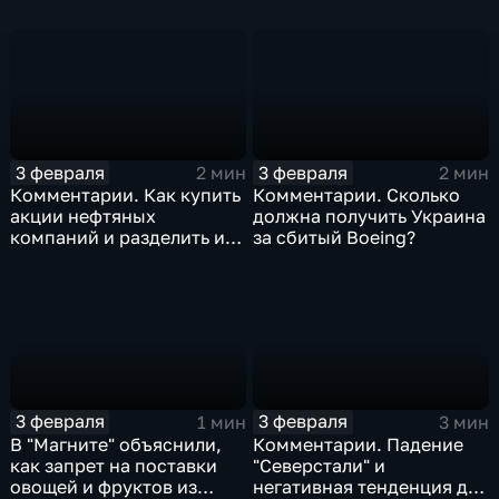
изоляция Поднебесной
борьбе с коронавирусом
3 февраля
3 февраля
2 мин
2 мин
Комментарии. Как купить
Комментарии. Сколько
акции нефтяных
должна получить Украина
компаний и разделить их
за сбитый Boeing?
доход
3 февраля
3 февраля
1 мин
3 мин
В "Магните" объяснили,
Комментарии. Падение
как запрет на поставки
"Северстали" и
овощей и фруктов из
негативная тенденция для