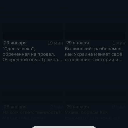
и соцзащиты Антона
Котякова
29 января
29 января
19 мин
1 мин
"Сделка века",
Вышинский: разберёмся,
обреченная на провал.
как Украина меняет своё
Очередной опус Трампа.
отношение к истории и
Жанр: политическая
почему
фантастика
29 января
29 января
2 мин
6 мин
На ком ответственность?
Ухань, борись! Как
Михаил Мишустин
выживают заточённые в
распределил обязанности
вирусном Китае?