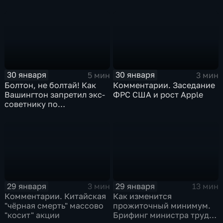
30 января
30 января
5 мин
3 мин
Болтон, не болтай! Как
Комментарии. Заседание
Вашингтон запретил экс-
ФРС США и рост Apple
советнику по
безопасности делиться
воспоминаниями
29 января
29 января
3 мин
13 мин
Комментарии. Китайская
Как изменится
"чёрная смерть" массово
прожиточный минимум.
"косит" акции
Брифинг министра труда