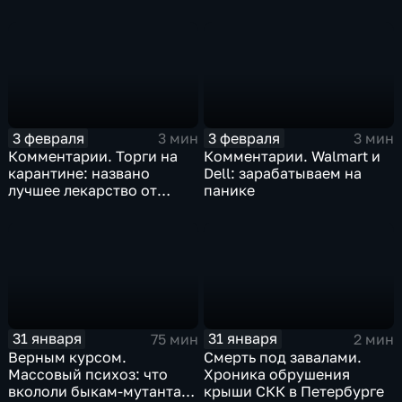
Китая отразится на ценах
бизнеса Apple
3 февраля
3 февраля
3 мин
3 мин
Комментарии. Торги на
Комментарии. Walmart и
карантине: названо
Dell: зарабатываем на
лучшее лекарство от
панике
коррекции
31 января
31 января
75 мин
2 мин
Верным курсом.
Смерть под завалами.
Массовый психоз: что
Хроника обрушения
вкололи быкам-мутантам,
крыши СКК в Петербурге