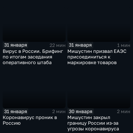
31 января
31 января
22 мин
1 мин
Вирус в России. Брифинг
Мишустин призвал ЕАЭС
по итогам заседания
присоединиться к
оперативного штаба
маркировке товаров
31 января
30 января
2 мин
2 мин
Коронавирус проник в
Мишустин закрыл
Россию
границу России из-за
угрозы коронавируса