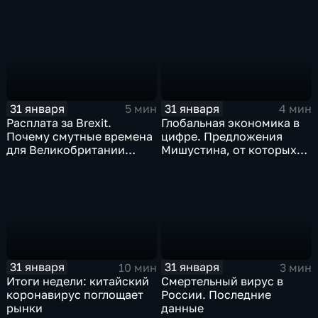
когда рухнет доллар и
почему месть Китая
станет страшнее вируса
31 января
31 января
5 мин
4 мин
Расплата за Brexit.
Глобальная экономика в
Почему смутные времена
цифре. Предложения
для Великобритании
Мишустина, от которых
только начинаются
ЕАЭС не сможет
отказаться
31 января
31 января
10 мин
3 мин
Итоги недели: китайский
Смертельный вирус в
коронавирус поглощает
России. Последние
рынки
данные