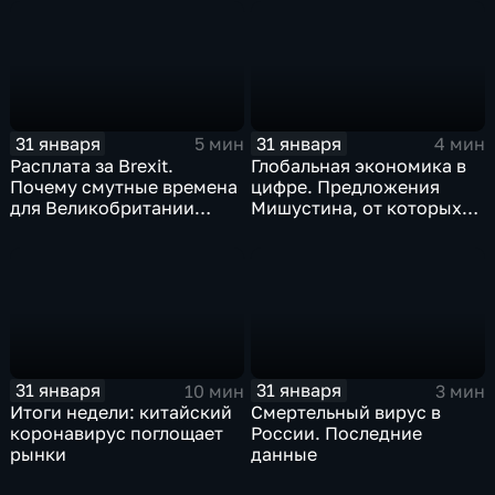
почему месть Китая
станет страшнее вируса
31 января
31 января
5 мин
4 мин
Расплата за Brexit.
Глобальная экономика в
Почему смутные времена
цифре. Предложения
для Великобритании
Мишустина, от которых
только начинаются
ЕАЭС не сможет
отказаться
31 января
31 января
10 мин
3 мин
Итоги недели: китайский
Смертельный вирус в
коронавирус поглощает
России. Последние
рынки
данные