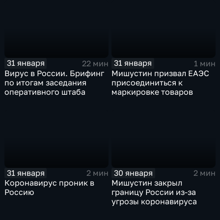
31 января
31 января
22 мин
1 мин
Вирус в России. Брифинг
Мишустин призвал ЕАЭС
по итогам заседания
присоединиться к
оперативного штаба
маркировке товаров
31 января
30 января
2 мин
2 мин
Коронавирус проник в
Мишустин закрыл
Россию
границу России из-за
угрозы коронавируса