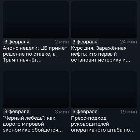
3 февраля
3 февраля
2 мин
24 мин
Анонс недели: ЦБ примет
Курс дня. Заражённая
решение по ставке, а
нефть: кто первый
Трамп начнёт
остановит истерику и
предвыборную гонку
почему ОПЕК лучше не
вмешиваться
3 февраля
3 февраля
3 мин
19 мин
"Черный лебедь": как
Пресс-подход
дорого мировой
руководителей
экономике обойдётся
оперативного штаба по
изоляция Поднебесной
борьбе с коронавирусом