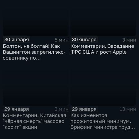
30 января
30 января
5 мин
3 мин
Болтон, не болтай! Как
Комментарии. Заседание
Вашингтон запретил экс-
ФРС США и рост Apple
советнику по
безопасности делиться
воспоминаниями
29 января
29 января
3 мин
13 мин
Комментарии. Китайская
Как изменится
"чёрная смерть" массово
прожиточный минимум.
"косит" акции
Брифинг министра труда
и соцзащиты Антона
Котякова