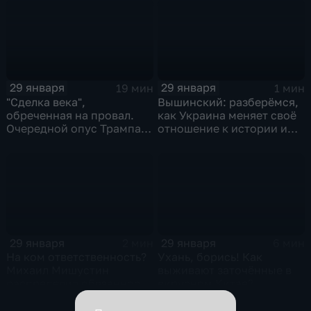
29 января
29 января
19 мин
1 мин
"Сделка века",
Вышинский: разберёмся,
обреченная на провал.
как Украина меняет своё
Очередной опус Трампа.
отношение к истории и
Жанр: политическая
почему
фантастика
29 января
29 января
2 мин
6 мин
На ком ответственность?
Ухань, борись! Как
Михаил Мишустин
выживают заточённые в
распределил обязанности
вирусном Китае?
вице-премьеров