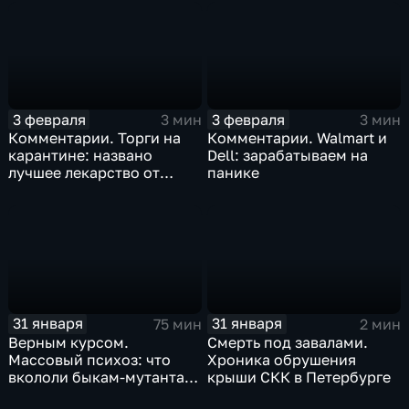
3 февраля
3 февраля
3 мин
3 мин
Комментарии. Торги на
Комментарии. Walmart и
карантине: названо
Dell: зарабатываем на
лучшее лекарство от
панике
коррекции
31 января
31 января
75 мин
2 мин
Верным курсом.
Смерть под завалами.
Массовый психоз: что
Хроника обрушения
вкололи быкам-мутантам,
крыши СКК в Петербурге
когда рухнет доллар и