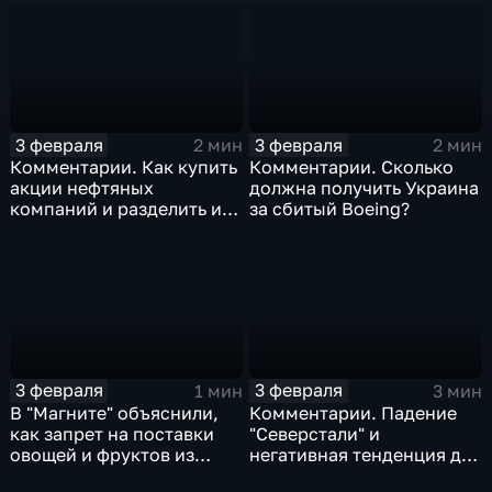
3 февраля
3 февраля
2 мин
2 мин
Комментарии. Как купить
Комментарии. Сколько
акции нефтяных
должна получить Украина
компаний и разделить их
за сбитый Boeing?
доход
3 февраля
3 февраля
1 мин
3 мин
В "Магните" объяснили,
Комментарии. Падение
как запрет на поставки
"Северстали" и
овощей и фруктов из
негативная тенденция для
Китая отразится на ценах
бизнеса Apple