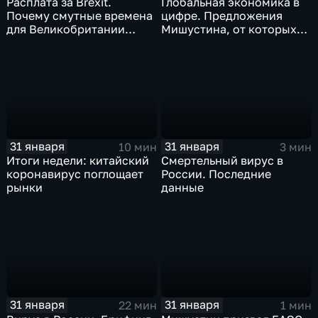
Расплата за Brexit.
Глобальная экономика в
Почему смутные времена
цифре. Предложения
для Великобритании
Мишустина, от которых
только начинаются
ЕАЭС не сможет
отказаться
31 января
31 января
10 мин
3 мин
Итоги недели: китайский
Смертельный вирус в
коронавирус поглощает
России. Последние
рынки
данные
31 января
31 января
22 мин
1 мин