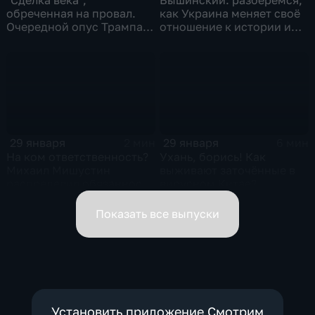
обреченная на провал.
как Украина меняет своё
Очередной опус Трампа.
отношение к истории и
Жанр: политическая
почему
фантастика
29 января
29 января
2 мин
6 мин
На ком ответственность?
Ухань, борись! Как
Михаил Мишустин
выживают заточённые в
распределил обязанности
вирусном Китае?
вице-премьеров
Показать все выпуски
Установить приложение Смотрим