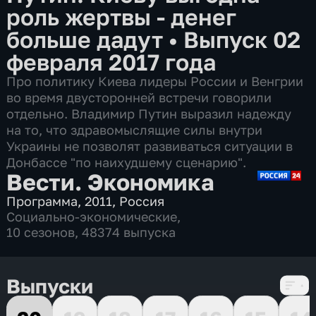
роль жертвы - денег
больше дадут
•
Выпуск 02
февраля 2017 года
Про политику Киева лидеры России и Венгрии
во время двусторонней встречи говорили
отдельно. Владимир Путин выразил надежду
на то, что здравомыслящие силы внутри
Украины не позволят развиваться ситуации в
Донбассе "по наихудшему сценарию".
Вести. Экономика
Программа
,
2011
,
Россия
Социально-экономические
,
10 сезонов, 48374 выпуска
Выпуски