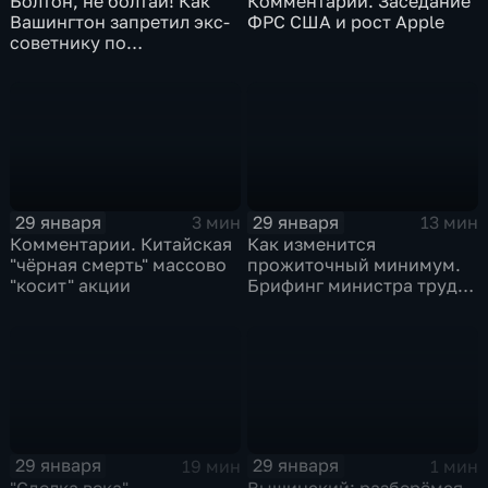
Болтон, не болтай! Как
Комментарии. Заседание
Вашингтон запретил экс-
ФРС США и рост Apple
советнику по
безопасности делиться
воспоминаниями
29 января
29 января
3 мин
13 мин
Комментарии. Китайская
Как изменится
"чёрная смерть" массово
прожиточный минимум.
"косит" акции
Брифинг министра труда
и соцзащиты Антона
Котякова
29 января
29 января
19 мин
1 мин
"Сделка века",
Вышинский: разберёмся,