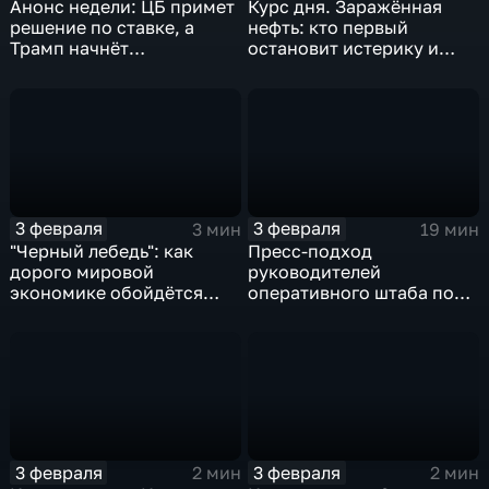
Анонс недели: ЦБ примет
Курс дня. Заражённая
решение по ставке, а
нефть: кто первый
Трамп начнёт
остановит истерику и
предвыборную гонку
почему ОПЕК лучше не
вмешиваться
3 февраля
3 февраля
3 мин
19 мин
"Черный лебедь": как
Пресс-подход
дорого мировой
руководителей
экономике обойдётся
оперативного штаба по
изоляция Поднебесной
борьбе с коронавирусом
3 февраля
3 февраля
2 мин
2 мин