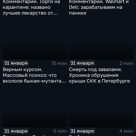
Комментарии. Торги на
Комментарии. Walmart и
карантине: названо
Dell: зарабатываем на
лучшее лекарство от
панике
коррекции
31 января
31 января
75 мин
2 мин
Верным курсом.
Смерть под завалами.
Массовый психоз: что
Хроника обрушения
вкололи быкам-мутантам,
крыши СКК в Петербурге
когда рухнет доллар и
почему месть Китая
станет страшнее вируса
31 января
31 января
5 мин
4 мин