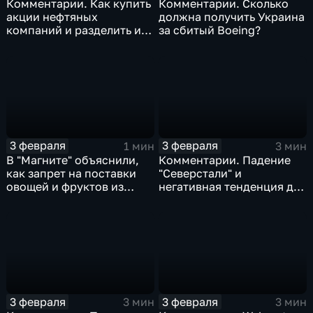
Комментарии. Как купить
Комментарии. Сколько
акции нефтяных
должна получить Украина
компаний и разделить их
за сбитый Boeing?
доход
3 февраля
3 февраля
1 мин
3 мин
В "Магните" объяснили,
Комментарии. Падение
как запрет на поставки
"Северстали" и
овощей и фруктов из
негативная тенденция для
Китая отразится на ценах
бизнеса Apple
3 февраля
3 февраля
3 мин
3 мин