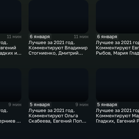
6 января
6 января
11 мин
11 мин
год.
Лучшее за 2021 год.
Лучшее за 2021 го
вгений
Комментируют Владимир
Комментируют Ев
адких и
Стогниенко, Дмитрий
Рыбов, Мария Глад
в
Губерниев и Дмитрий
Михаил Дегтярев
Сотников
5 января
5 января
9 мин
9 мин
год.
Лучшее за 2021 год.
Лучшее за 2021 го
Комментируют Ольга
Комментируют Ма
ерниев и
Скабеева, Евгений Попов
Гладких, Евгений 
в
и Алла Шишкина
Жириновский