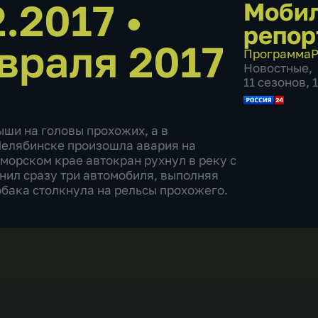
2.2017
•
Моби
репор
враля 2017
Программа
Р
Новостные
,
11 сезонов, 
ши на головы прохожих, а в
Челябинске произошла авария на
иморском крае автокран рухнул в реку с
нил сразу три автомобиля, выполняя
бака столкнула на рельсы прохожего.