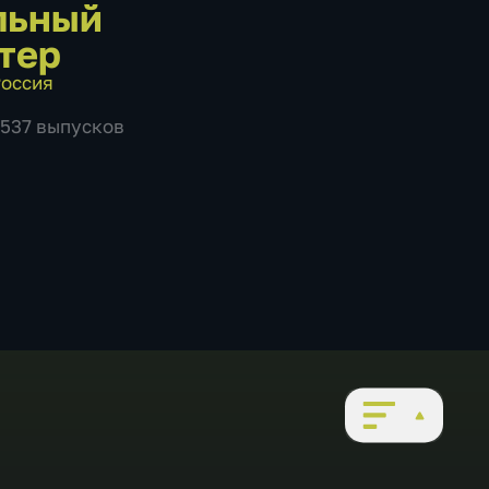
льный
тер
оссия
1537 выпусков