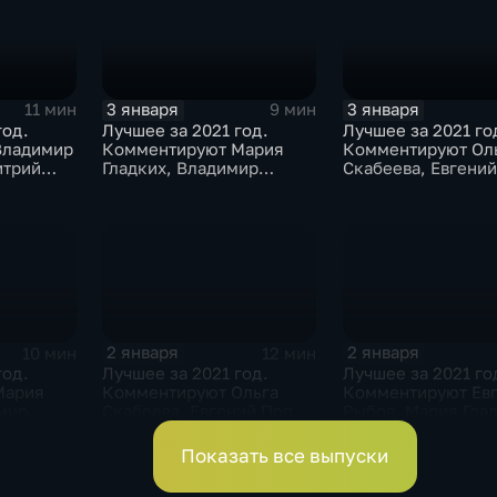
3 января
3 января
11 мин
9 мин
год.
Лучшее за 2021 год.
Лучшее за 2021 го
Владимир
Комментируют Мария
Комментируют Ол
итрий
Гладких, Владимир
Скабеева, Евгени
итрий
Стогниенко и Борис
и Альберт Батырга
Никаноров
2 января
2 января
10 мин
12 мин
год.
Лучшее за 2021 год.
Лучшее за 2021 го
Мария
Комментируют Ольга
Комментируют Ев
имир
Скабеева, Евгений Попов
Рыбов, Мария Глад
и Виктор Майгуров
Владимир Жирино
Показать все выпуски