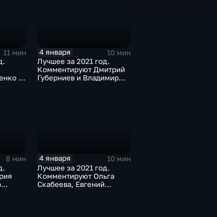
4 января
11 мин
10 мин
д.
Лучшее за 2021 год.
Комментируют Дмитрий
енко и
Губерниев и Владимир
Стогниенко
4 января
8 мин
10 мин
д.
Лучшее за 2021 год.
рия
Комментируют Ольга
р
Скабеева, Евгений
трий
Попов, Светлана Журова