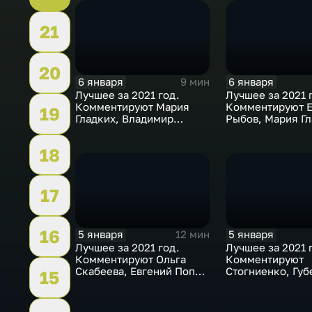
21
20
6 января
6 января
9 мин
Лучшее за 2021 год.
Лучшее за 2021 
Комментируют Мария
Комментируют Е
19
Гладких, Владимир
Рыбов, Мария Гл
Стогниенко и Борис
Виктор Майгуро
Никоноров
18
17
16
5 января
5 января
12 мин
Лучшее за 2021 год.
Лучшее за 2021 
Комментируют Ольга
Комментируют
Скабеева, Евгений Попов
Стогниенко, Губ
15
и Анна Сень
Виктор Майгуро