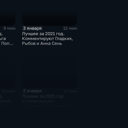
3 января
9 мин
12 мин
д.
Лучшее за 2021 год.
ьга
Комментируют Гладких,
й Попов
Рыбов и Анна Сень
зиев
2 января
11 мин
11 мин
д.
Лучшее за 2021 год.
гений
Комментируют
ких и
Губерниев, Стогниенко и
вский
Анна Сень