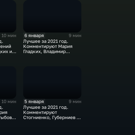
6 января
10 мин
9 мин
д.
Лучшее за 2021 год.
гений
Комментируют Мария
ких и
Гладких, Владимир
Стогниенко и Елена
Никитина
5 января
10 мин
9 мин
д.
Лучшее за 2021 год.
рия
Комментируют
Рыбов и
Стогниенко, Губерниев и
Дмитрий Сафронов