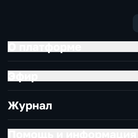
политические,
социально-
экономические
О платформе
Эфир
Журнал
Помощь и информация