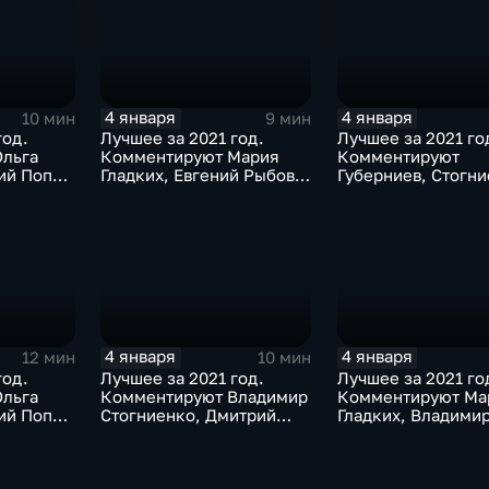
4 января
4 января
10 мин
9 мин
год.
Лучшее за 2021 год.
Лучшее за 2021 го
льга
Комментируют Мария
Комментируют
ий Попов
Гладких, Евгений Рыбов и
Губерниев, Стогни
газиев
Виталий Милонов
Дмитрий Свищёв
4 января
4 января
12 мин
10 мин
год.
Лучшее за 2021 год.
Лучшее за 2021 го
льга
Комментируют Владимир
Комментируют Ма
ий Попов
Стогниенко, Дмитрий
Гладких, Владими
а
Губерниев и Владимир
Стогниенко и Дми
Жириновский
Сафронов