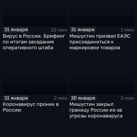
31 января
31 января
22 мин
1 мин
Вирус в России. Брифинг
Мишустин призвал ЕАЭС
по итогам заседания
присоединиться к
оперативного штаба
маркировке товаров
31 января
30 января
2 мин
2 мин
Коронавирус проник в
Мишустин закрыл
Россию
границу России из-за
угрозы коронавируса