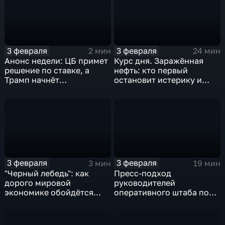
3 февраля
3 февраля
2 мин
24 мин
Анонс недели: ЦБ примет
Курс дня. Заражённая
решение по ставке, а
нефть: кто первый
Трамп начнёт
остановит истерику и
предвыборную гонку
почему ОПЕК лучше не
вмешиваться
3 февраля
3 февраля
3 мин
19 мин
"Черный лебедь": как
Пресс-подход
дорого мировой
руководителей
экономике обойдётся
оперативного штаба по
изоляция Поднебесной
борьбе с коронавирусом