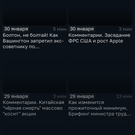
30 января
30 января
5 мин
3 мин
Болтон, не болтай! Как
Комментарии. Заседание
Вашингтон запретил экс-
ФРС США и рост Apple
советнику по
безопасности делиться
воспоминаниями
29 января
29 января
3 мин
13 мин
Комментарии. Китайская
Как изменится
"чёрная смерть" массово
прожиточный минимум.
"косит" акции
Брифинг министра труда
и соцзащиты Антона
Котякова