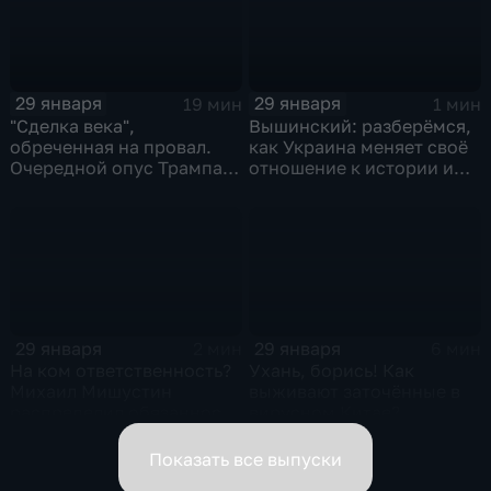
29 января
29 января
19 мин
1 мин
"Сделка века",
Вышинский: разберёмся,
обреченная на провал.
как Украина меняет своё
Очередной опус Трампа.
отношение к истории и
Жанр: политическая
почему
фантастика
29 января
29 января
2 мин
6 мин
На ком ответственность?
Ухань, борись! Как
Михаил Мишустин
выживают заточённые в
распределил обязанности
вирусном Китае?
вице-премьеров
Показать все выпуски