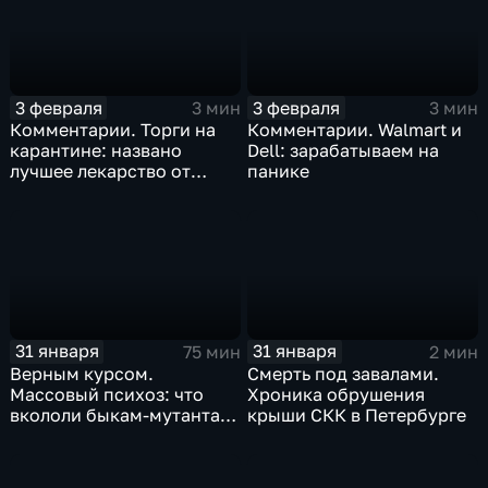
3 февраля
3 февраля
3 мин
3 мин
Комментарии. Торги на
Комментарии. Walmart и
карантине: названо
Dell: зарабатываем на
лучшее лекарство от
панике
коррекции
31 января
31 января
75 мин
2 мин
Верным курсом.
Смерть под завалами.
Массовый психоз: что
Хроника обрушения
вкололи быкам-мутантам,
крыши СКК в Петербурге
когда рухнет доллар и
почему месть Китая
станет страшнее вируса