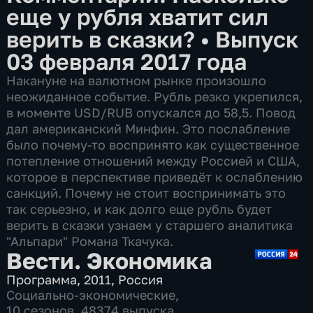
еще у рубля хватит сил
верить в сказки?
•
Выпуск
03 февраля 2017 года
Накануне на валютном рынке произошло
неожиданное событие. Рубль резко укрепился,
в моменте USD/RUB опускался до 58,5. Повод
дал американский Минфин. Это послабление
было почему-то воспринято как существенное
потепление отношений между Россией и США,
которое в перспективе приведёт к ослаблению
санкций. Почему не стоит воспринимать это
так серьезно, и как долго еще рубль будет
верить в сказки узнаем у старшего аналитика
"Альпари" Романа Ткачука.
Вести. Экономика
Программа
,
2011
,
Россия
Социально-экономические
,
10 сезонов, 48374 выпуска