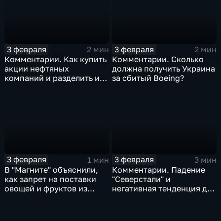
3 февраля
3 февраля
2 мин
2 мин
Комментарии. Как купить
Комментарии. Сколько
акции нефтяных
должна получить Украина
компаний и разделить их
за сбитый Boeing?
доход
3 февраля
3 февраля
1 мин
3 мин
В "Магните" объяснили,
Комментарии. Падение
как запрет на поставки
"Северстали" и
овощей и фруктов из
негативная тенденция для
Китая отразится на ценах
бизнеса Apple