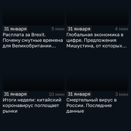
31 января
31 января
5 мин
4 мин
Расплата за Brexit.
Глобальная экономика в
Почему смутные времена
цифре. Предложения
для Великобритании
Мишустина, от которых
только начинаются
ЕАЭС не сможет
отказаться
31 января
31 января
10 мин
3 мин
Итоги недели: китайский
Смертельный вирус в
коронавирус поглощает
России. Последние
рынки
данные