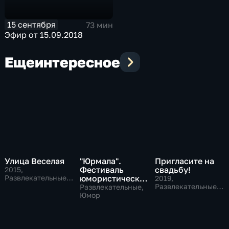
15 сентября
73 мин
Эфир от 15.09.2018
Еще
интересное
Улица Веселая
"Юрмала".
Пригласите на
Фестиваль
свадьбу!
2015
,
Развлекательные,
юмористических
2019
,
Юмор
программ
Развлекательные,
Развлекательные,
Юмор
Юмор