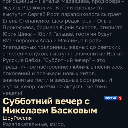
помощницы – Наталья Медведева, продюсера –
Эдуард Радзюкевич. В роли сценариста
выступит Сергей Рост, парапсихолога сыграет
Елена Степаненко, шеф-редактора – Ольга
Прокофьева, бармена Юрий Аскаров, стилиста
Юрия Шика – Юрий Гальцев, гостями будут
ВИП-персоны Алла и Максим, а в роли
благодарных поклонниц, жадных до светских
сплетен и слухов, выступят знаменитые Новые
Русские Бабки. "Субботний вечер" – это
праздничное настроение: любимые песни всех
поколений и премьеры новых хитов,
знаменитые гости и звездные сюрпризы. И
шутки, юмор, скетчи на актуальные темы
недели!
Субботний вечер с
Николаем Басковым
Шоу
Россия
Развлекательные
,
юмор
,