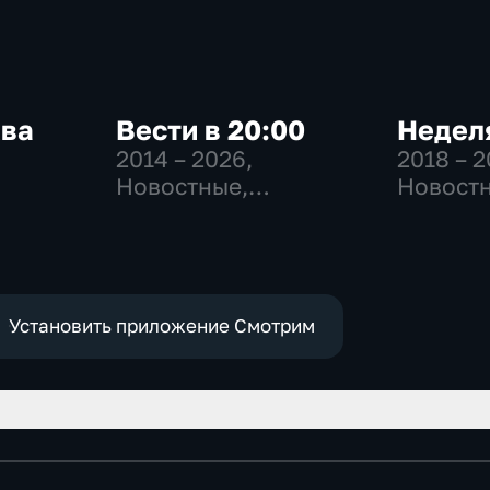
ква
Вести в 20:00
Неделя
2014 – 2026
,
2018 – 
Новостные,
Новостн
-
Общественно-
Общест
,
политические
общест
политич
е
Установить приложение Смотрим