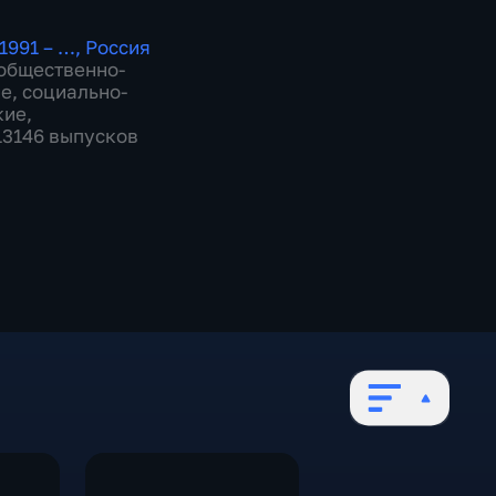
1991 – …
,
Россия
общественно-
ие
,
социально-
кие
,
 13146 выпусков