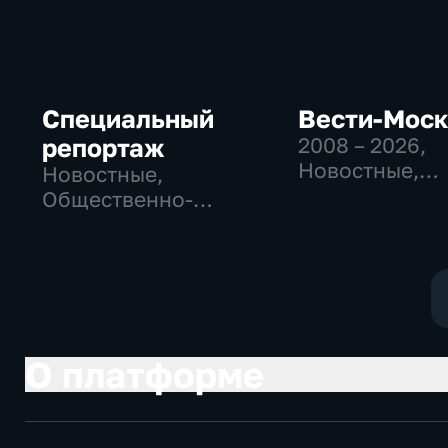
Специальный
Вести-Мос
репортаж
2008 – 2026
,
Новостные,
Новостные,
Общественно
Общественно-
политические
политические,
социально-
социально-
экономически
экономические
О платформе