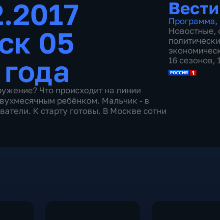
2.2017
Вести
Программа
,
ск 05
Новостные
,
политическ
экономичес
 года
16 сезонов,
ружение? Что происходит на линии
двухмесячным ребёнком. Мальчик - в
тели. К старту готовы. В Москве сотни