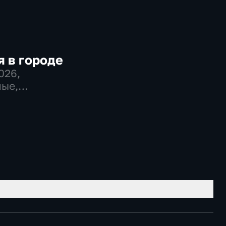
 в городе
2026
,
ые,
во,
венно-
еские