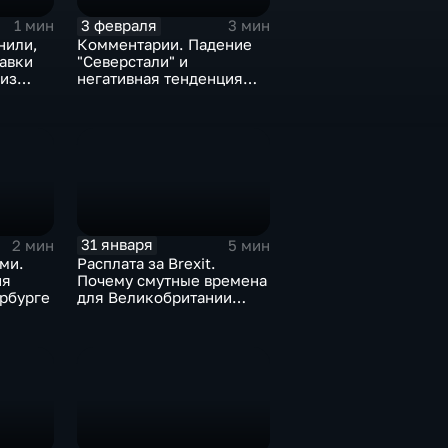
3 февраля
1 мин
3 мин
нили,
Комментарии. Падение
тавки
"Северстали" и
 из
негативная тенденция
а ценах
для бизнеса Apple
31 января
2 мин
5 мин
ми.
Расплата за Brexit.
ия
Почему смутные времена
рбурге
для Великобритании
только начинаются