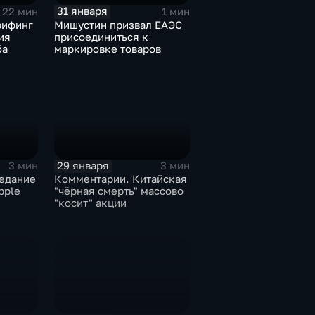
31 января
22 мин
1 мин
рифинг
Мишустин призвал ЕАЭС
ия
присоединиться к
ба
маркировке товаров
29 января
3 мин
3 мин
едание
Комментарии. Китайская
pple
"чёрная смерть" массово
"косит" акции