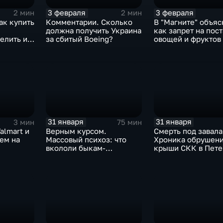
3 февраля
3 февраля
2 мин
2 мин
ак купить
Комментарии. Сколько
В "Магните" объяс
должна получить Украина
как запрет на пос
елить их
за сбитый Boeing?
овощей и фруктов
Китая отразится н
31 января
31 января
3 мин
75 мин
almart и
Верным курсом.
Смерть под завала
аем на
Массовый психоз: что
Хроника обрушен
вкололи быкам-
крыши СКК в Пете
мутантам, когда рухнет
доллар и почему месть
Китая станет страшнее
вируса