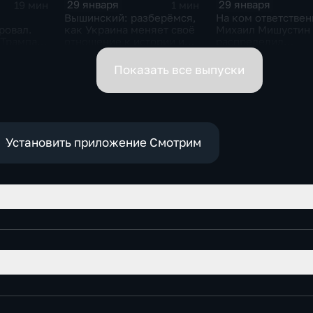
29 января
29 января
19 мин
1 мин
Вышинский: разберёмся,
На ком ответствен
ровал.
как Украина меняет своё
Михаил Мишустин
 Трампа.
отношение к истории и
распределил
ская
почему
обязанности вице-
премьеров
Показать все выпуски
Установить приложение Смотрим