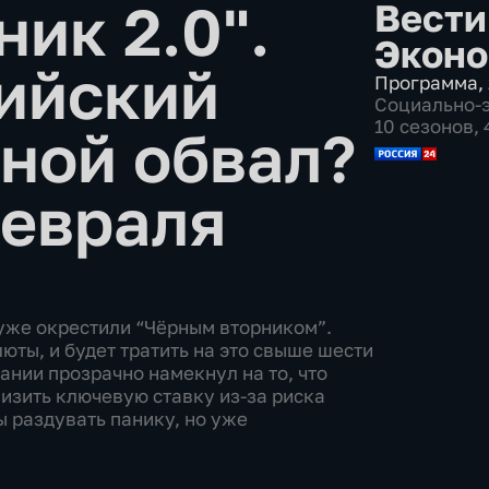
ик 2.0".
Вести
Эконо
ийский
Программа
,
Социально-
10 сезонов,
ной обвал?
февраля
 уже окрестили “Чёрным вторником”.
ты, и будет тратить на это свыше шести
ании прозрачно намекнул на то, что
изить ключевую ставку из-за риска
 раздувать панику, но уже