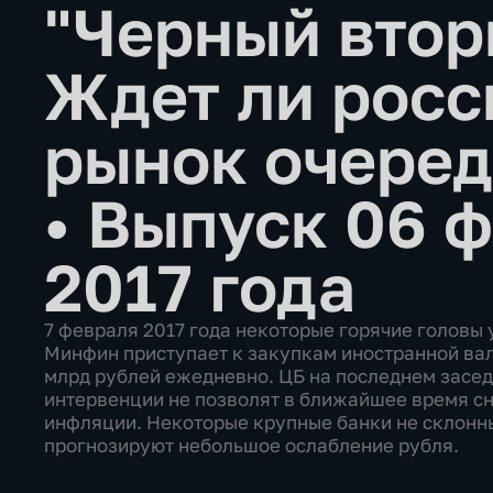
"Черный вторн
Ждет ли росс
рынок очеред
•
Выпуск 06 
2017 года
7 февраля 2017 года некоторые горячие головы
Минфин приступает к закупкам иностранной валю
млрд рублей ежедневно. ЦБ на последнем засед
интервенции не позволят в ближайшее время сн
инфляции. Некоторые крупные банки не склонны
прогнозируют небольшое ослабление рубля.