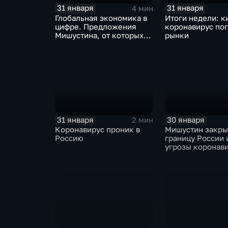
31 января
31 января
4 мин
Глобальная экономика в
Итоги недели: к
цифре. Предложения
коронавирус по
Мишустина, от которых
рынки
ЕАЭС не сможет
отказаться
31 января
30 января
2 мин
Коронавирус проник в
Мишустин закр
Россию
границу России 
угрозы коронав