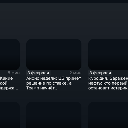
3 февраля
3 февраля
5 мин
2 мин
 Какие
Анонс недели: ЦБ примет
Курс дня. Заражё
ской
решение по ставке, а
нефть: кто первый
ыдержат
Трамп начнёт
остановит истерик
предвыборную гонку
почему ОПЕК лучш
вмешиваться