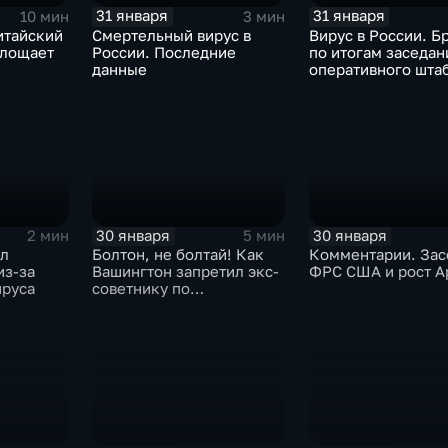
31 января
31 января
10 мин
3 мин
итайский
Смертельный вирус в
Вирус в России. Б
глощает
России. Последние
по итогам заседан
данные
оперативного шта
30 января
30 января
2 мин
5 мин
ыл
Болтон, не болтай! Как
Комментарии. Зас
из-за
Вашингтон запретил экс-
ФРС США и рост A
ируса
советнику по
безопасности делиться
воспоминаниями