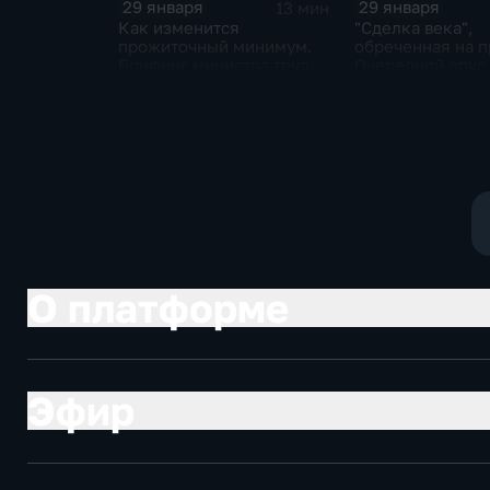
29 января
29 января
13 мин
Как изменится
"Сделка века",
прожиточный минимум.
обреченная на п
Брифинг министра труда
Очередной опус
и соцзащиты Антона
Жанр: политиче
Котякова
фантастика
О платформе
Эфир