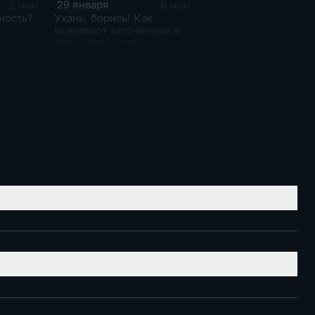
29 января
2 мин
6 мин
ность?
Ухань, борись! Как
выживают заточённые в
вирусном Китае?