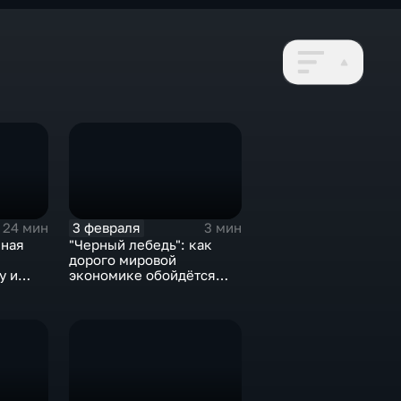
3 февраля
24 мин
3 мин
нная
"Черный лебедь": как
дорого мировой
у и
экономике обойдётся
е не
изоляция Поднебесной