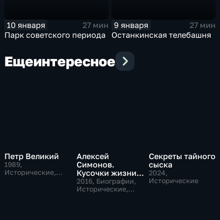
10 января
9 января
27 мин
27 мин
Парк советского периода
Останкинская телебашня
Еще
интересное
Петр Великий
Алексей
Секреты тайного
Симонов.
сыска
1989
,
Исторические,
Кусочки жизни...
2024
,
Образовательные
Исторические
2016
, Биографии,
Исторические,
музыкальные