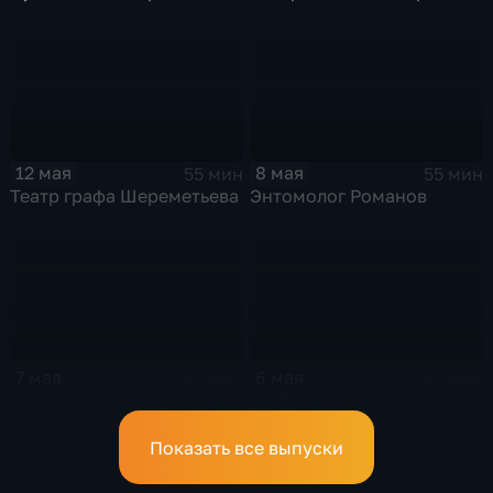
12 мая
8 мая
55 мин
55 мин
Театр графа Шереметьева
Энтомолог Романов
7 мая
6 мая
55 мин
55 мин
Наследство авангарда
По Фрейду
Показать все выпуски