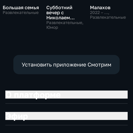
Большая семья
Субботний
Малахов
вечер с
Развлекательные
2022 – …
,
Николаем
Развлекательные
Басковым
Развлекательные,
Юмор
Установить приложение Смотрим
О платформе
Эфир