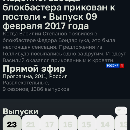
блокбастера прикован к
постели
•
Выпуск 09
февраля 2017 года
Когда Василий Степанов появился в
блокбастере Федора Бондарчука, это была
настоящая сенсация. Предложения из
Голливуда посыпались одно за другим. И вдруг
Василий оказался прикованным к кровати.
Прямой эфир
Программа
,
2011
,
Россия
Развлекательные
,
9 сезонов, 1386 выпусков
Выпуски
23
21
17
16
15
14
13