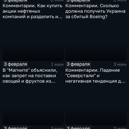
Комментарии. Как купить
Комментарии. Сколько
акции нефтяных
должна получить Украина
компаний и разделить их
за сбитый Boeing?
доход
3 февраля
3 февраля
1 мин
3 мин
В "Магните" объяснили,
Комментарии. Падение
как запрет на поставки
"Северстали" и
овощей и фруктов из
негативная тенденция для
Китая отразится на ценах
бизнеса Apple
3 февраля
3 февраля
3 мин
3 мин