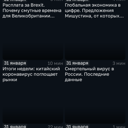
Расплата за Brexit.
Глобальная экономика в
Почему смутные времена
цифре. Предложения
для Великобритании
Мишустина, от которых
только начинаются
ЕАЭС не сможет
отказаться
31 января
31 января
10 мин
3 мин
Итоги недели: китайский
Смертельный вирус в
коронавирус поглощает
России. Последние
рынки
данные
31 января
31 января
22 мин
1 мин