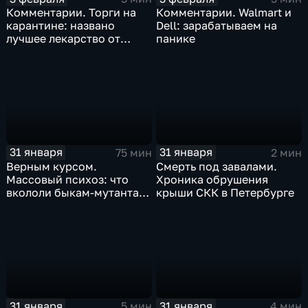
Комментарии. Торги на
Комментарии. Walmart и
карантине: названо
Dell: зарабатываем на
лучшее лекарство от
панике
коррекции
31 января
31 января
75 мин
2 мин
Верным курсом.
Смерть под завалами.
Массовый психоз: что
Хроника обрушения
вкололи быкам-мутантам,
крыши СКК в Петербурге
когда рухнет доллар и
почему месть Китая
станет страшнее вируса
31 января
31 января
5 мин
4 мин