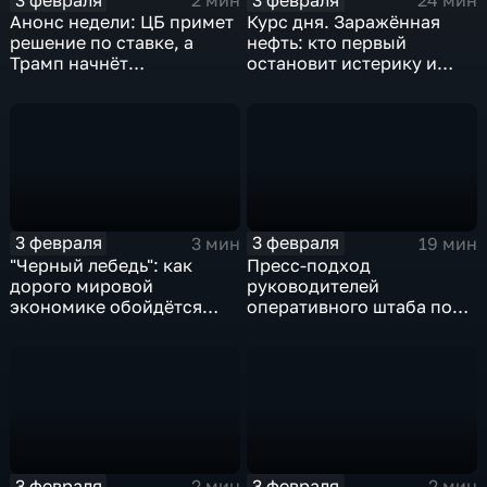
2 мин
24 мин
Анонс недели: ЦБ примет
Курс дня. Заражённая
решение по ставке, а
нефть: кто первый
Трамп начнёт
остановит истерику и
предвыборную гонку
почему ОПЕК лучше не
вмешиваться
3 февраля
3 февраля
3 мин
19 мин
"Черный лебедь": как
Пресс-подход
дорого мировой
руководителей
экономике обойдётся
оперативного штаба по
изоляция Поднебесной
борьбе с коронавирусом
3 февраля
3 февраля
2 мин
2 мин