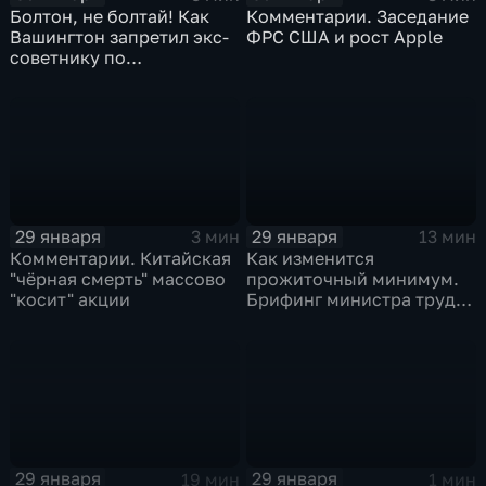
Болтон, не болтай! Как
Комментарии. Заседание
Вашингтон запретил экс-
ФРС США и рост Apple
советнику по
безопасности делиться
воспоминаниями
29 января
29 января
3 мин
13 мин
Комментарии. Китайская
Как изменится
"чёрная смерть" массово
прожиточный минимум.
"косит" акции
Брифинг министра труда
и соцзащиты Антона
Котякова
29 января
29 января
19 мин
1 мин