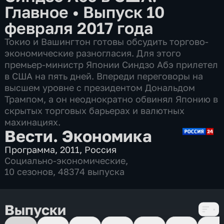
Главное
•
Выпуск 10
февраля 2017 года
Токио и Вашингтон готовы обсудить торгово-
экономические разногласия. Для этого
премьер-министр Японии Синдзо Абэ прилетел
в США на пять дней. Впереди переговоры на
высшем уровне с президентом Дональдом
Трампом, а он неоднократно обвинял Японию в
скрытых торговых барьерах и валютных
махинациях.
Вести. Экономика
Программа
,
2011
,
Россия
Социально-экономические
,
10 сезонов, 48374 выпуска
Выпуски