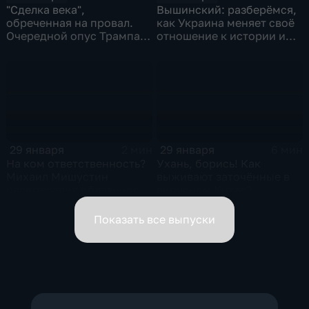
"Сделка века",
Вышинский: разберёмся,
обреченная на провал.
как Украина меняет своё
Очередной опус Трампа.
отношение к истории и
Жанр: политическая
почему
фантастика
29 января
29 января
2 мин
6 мин
На ком ответственность?
Ухань, борись! Как
Михаил Мишустин
выживают заточённые в
распределил обязанности
вирусном Китае?
вице-премьеров
Показать все выпуски