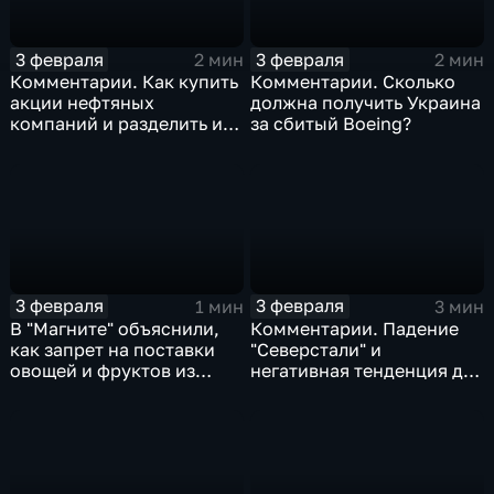
3 февраля
3 февраля
2 мин
2 мин
Комментарии. Как купить
Комментарии. Сколько
акции нефтяных
должна получить Украина
компаний и разделить их
за сбитый Boeing?
доход
3 февраля
3 февраля
1 мин
3 мин
В "Магните" объяснили,
Комментарии. Падение
как запрет на поставки
"Северстали" и
овощей и фруктов из
негативная тенденция для
Китая отразится на ценах
бизнеса Apple