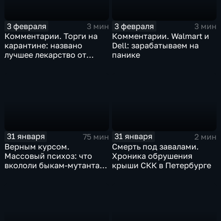
3 февраля
3 февраля
3 мин
3 мин
Комментарии. Торги на
Комментарии. Walmart и
карантине: названо
Dell: зарабатываем на
лучшее лекарство от
панике
коррекции
31 января
31 января
75 мин
2 мин
Верным курсом.
Смерть под завалами.
Массовый психоз: что
Хроника обрушения
вкололи быкам-мутантам,
крыши СКК в Петербурге
когда рухнет доллар и
почему месть Китая
станет страшнее вируса