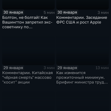
30 января
30 января
5 мин
3 мин
Болтон, не болтай! Как
Комментарии. Заседание
Вашингтон запретил экс-
ФРС США и рост Apple
советнику по
безопасности делиться
воспоминаниями
29 января
29 января
3 мин
13 мин
Комментарии. Китайская
Как изменится
"чёрная смерть" массово
прожиточный минимум.
"косит" акции
Брифинг министра труда
и соцзащиты Антона
Котякова