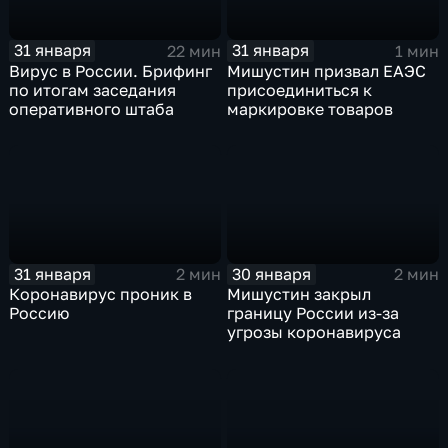
31 января
31 января
22 мин
1 мин
Вирус в России. Брифинг
Мишустин призвал ЕАЭС
по итогам заседания
присоединиться к
оперативного штаба
маркировке товаров
31 января
30 января
2 мин
2 мин
Коронавирус проник в
Мишустин закрыл
Россию
границу России из-за
угрозы коронавируса