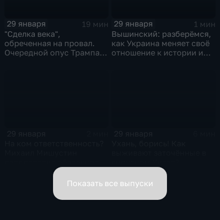
29 января
29 января
19 мин
1 мин
"Сделка века",
Вышинский: разберёмся,
обреченная на провал.
как Украина меняет своё
Очередной опус Трампа.
отношение к истории и
Жанр: политическая
почему
фантастика
29 января
29 января
2 мин
6 мин
На ком ответственность?
Ухань, борись! Как
Михаил Мишустин
выживают заточённые в
распределил обязанности
вирусном Китае?
вице-премьеров
Показать все выпуски