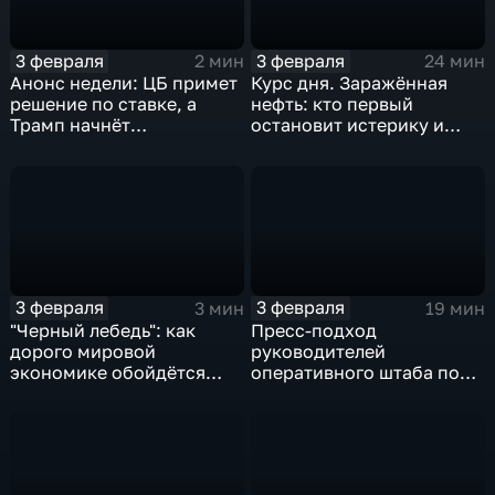
3 февраля
3 февраля
2 мин
24 мин
Анонс недели: ЦБ примет
Курс дня. Заражённая
решение по ставке, а
нефть: кто первый
Трамп начнёт
остановит истерику и
предвыборную гонку
почему ОПЕК лучше не
вмешиваться
3 февраля
3 февраля
3 мин
19 мин
"Черный лебедь": как
Пресс-подход
дорого мировой
руководителей
экономике обойдётся
оперативного штаба по
изоляция Поднебесной
борьбе с коронавирусом