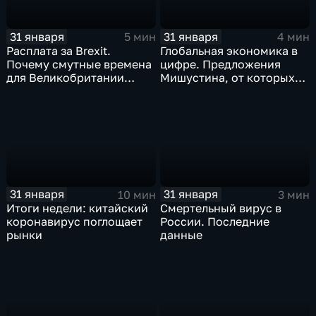
31 января
31 января
5 мин
4 мин
Расплата за Brexit.
Глобальная экономика в
Почему смутные времена
цифре. Предложения
для Великобритании
Мишустина, от которых
только начинаются
ЕАЭС не сможет
отказаться
31 января
31 января
10 мин
3 мин
Итоги недели: китайский
Смертельный вирус в
коронавирус поглощает
России. Последние
рынки
данные