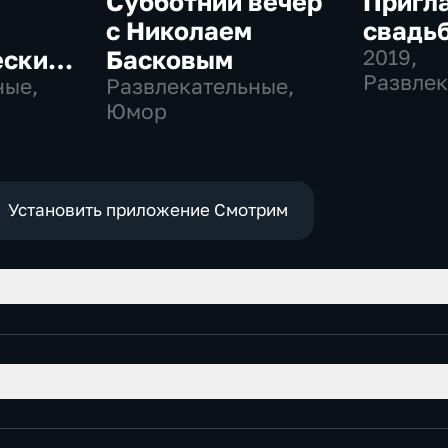
Субботний вечер
Пригла
с Николаем
свадьб
еских
Басковым
2019
,
Развлек
ные,
Развлекательные,
Юмор
Юмор
Установить приложение Смотрим