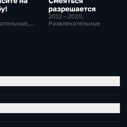
сите на
Смеяться
у!
разрешается
2012 – 2020
,
ательные,
Развлекательные