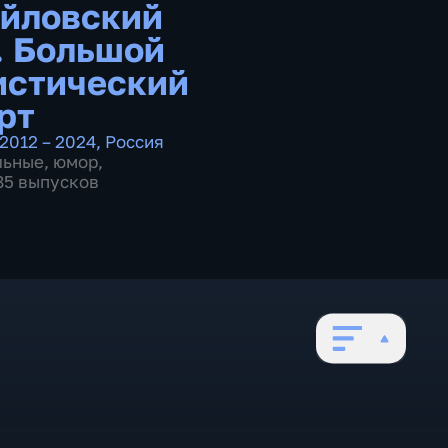
йловский
. Большой
стический
рт
2012 – 2024
,
Россия
льные
,
юмор
,
 85 выпусков