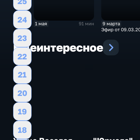
25
24
1 мая
9 марта
91 мин
Эфир от 09.03.2
23
Еще
интересное
22
21
20
19
18