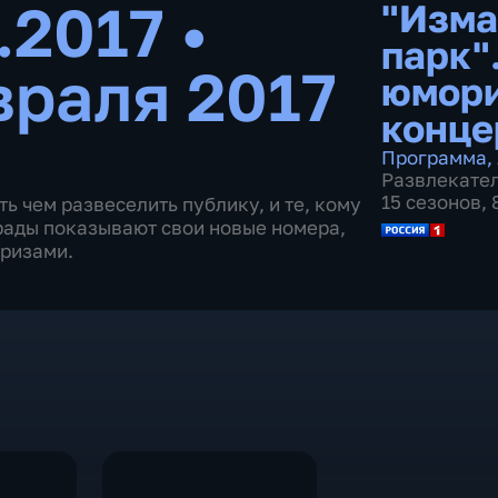
2.2017
•
"Изма
парк"
враля 2017
юмори
конце
Программа
,
Развлекате
15 сезонов,
ь чем развеселить публику, и те, кому
трады показывают свои новые номера,
призами.