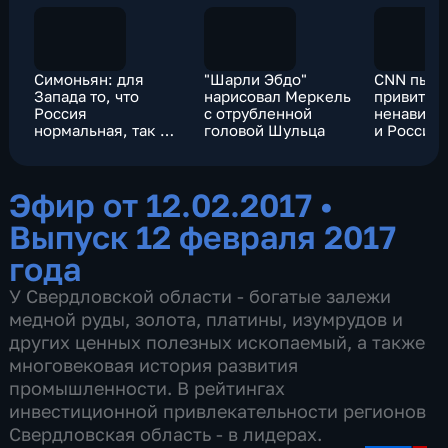
Симоньян: для
"Шарли Эбдо"
CNN пыта
Запада то, что
нарисовал Меркель
привить 
Россия
с отрубленной
ненависть
нормальная, так же
головой Шульца
и России
дико, как мысль о
квадратной Земле
Эфир от 12.02.2017
•
Выпуск 12 февраля 2017
года
У Свердловской области - богатые залежи
медной руды, золота, платины, изумрудов и
других ценных полезных ископаемый, а также
многовековая история развития
промышленности. В рейтингах
инвестиционной привлекательности регионов
Свердловская область - в лидерах.