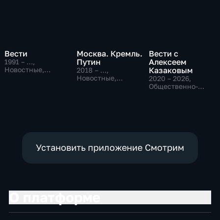
Вести
Москва. Кремль.
Вести с
Путин
Алексеем
1991 – …
,
Новостные,
Казаковым
2018 – …
,
Общественно-
Новостные,
2020 – 2026
,
политические,
Общественно-
Общественно-
социально-
политические
политические,
экономические
Новостные
Установить приложение Смотрим
О платформе