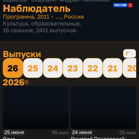
Наблюдатель
Программа
,
2011 – …
,
Россия
Культура
,
образовательные
,
16 сезонов, 2411 выпусков
Выпуски
26
25
24
23
22
21
20
2026
2026
25 июня
24 июня
55 мин
55 мин
Дача
Дмитрий Покровский: