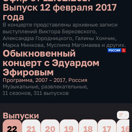
Выпуск 12 февраля 2017
года
В концерте представлены архивные записи
выступлений Виктора Берковского,
Александра Городницкого, Галины Хомчик,
Марка Минкова, Муслима Магомаева и других.
Обыкновенный
концерт с Эдуардом
Эфировым
Программа
,
2007 – 2017
,
Россия
Музыкальные
,
развлекательные
,
11 сезонов, 311 выпусков
Выпуски
22
21
20
19
18
17
16