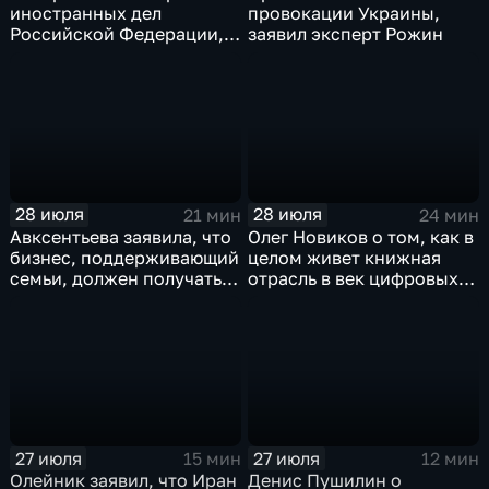
иностранных дел
провокации Украины,
Российской Федерации,
заявил эксперт Рожин
лидера предвыборного
списка партии «Единая
Россия» С.В.Лаврова
генеральному директору
агентства ТАСС
А.О.Кондрашову
28 июля
28 июля
21 мин
24 мин
Авксентьева заявила, что
Олег Новиков о том, как в
бизнес, поддерживающий
целом живет книжная
семьи, должен получать
отрасль в век цифровых
преференции
технологий
27 июля
27 июля
15 мин
12 мин
Олейник заявил, что Иран
Денис Пушилин о