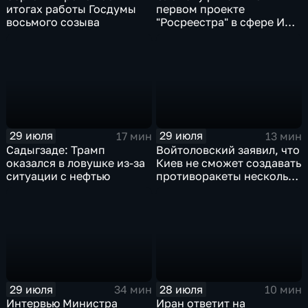
итогах работы Госдумы
первом проекте
восьмого созыва
"Росреестра" в сфере ИИ
электронном помощнике
"Ева"
29 июля
29 июля
17 мин
13 мин
Садыгзаде: Трамп
Войтоловский заявил, что
оказался в ловушке из-за
Киев не сможет создавать
ситуации с нефтью
противоракеты несколько
лет
29 июля
28 июля
34 мин
10 мин
Интервью Министра
Иран ответит на