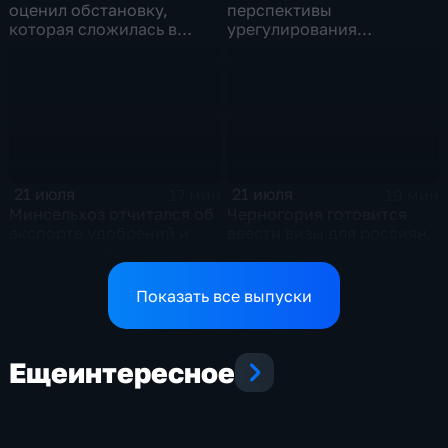
оценил обстановку,
перспективы
которая сложилась в
урегулирования
отношениях между США и
конфликтов на Ближнем
Ираном
Востоке и диалог с
Европой
21 июля
21 июля
17 мин
19 мин
Минсельхоз отчитался об
Черногория готовится
экспорте удобрений и
ввести визы для россиян,
планах по обеспечению
что может нанести удар
аграриев топливом
по экономике страны
Показать все выпуски
Еще
интересное