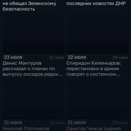
не обещал Зеленскому
последних новостях ДНР
безопасность
23 июля
22 июля
22 мин
16 мин
Денис Мантуров
Спиридон Килинкаров:
рассказал о планах по
перестановки в армии
выпуску оксидов редких
говорят о системном
металлов на
политическом кризисе на
Соликамском магниевом
Украине
заводе к 2028 году
21 июля
21 июля
11 мин
20 мин
Николай Плотников
Сенатор Чижов оценил