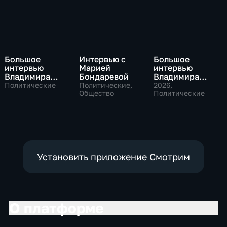
Большое
Интервью с
Большое
интервью
Марией
интервью
Владимира
Бондаревой
Владимира
Путина Сергею
Соловьева
Политические
Политические,
2026
,
Брилеву
Общество
Роджеру
Политические
Кеппелю
Установить приложение Смотрим
О платформе