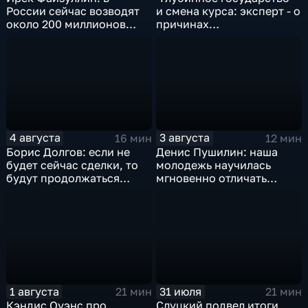
России сейчас возводят
и смена курса: эксперт - о
около 200 миллионов
причинах
квадратных метров
антироссийской
жилья.
риторики оппозиции
4 августа
3 августа
16 мин
12 мин
Борис Долгов: если не
Денис Пушилин: наша
будет сейчас сделки, то
молодежь научилась
будут продолжаться
мгновенно отличать
обмены ударами, однако,
правду от лжи
масштабного
наступления все-таки не
будет
1 августа
31 июля
21 мин
21 мин
Кэндис Оуэнс про
Слуцкий подвел итоги