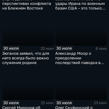
перспективах конфликта
удары Ирана по военным
на Ближнем Востоке
базам США – это только
начало
30 июля
30 июля
22 мин
6 мин
Зюганов заявил, что для
Александр Моор о
него всегда было важно
преодолении
служение родине
последствий паводка в
Тюменской области
30 июля
30 июля
21 мин
13 мин
Сергей Миронов об
Олег Скуфинский о