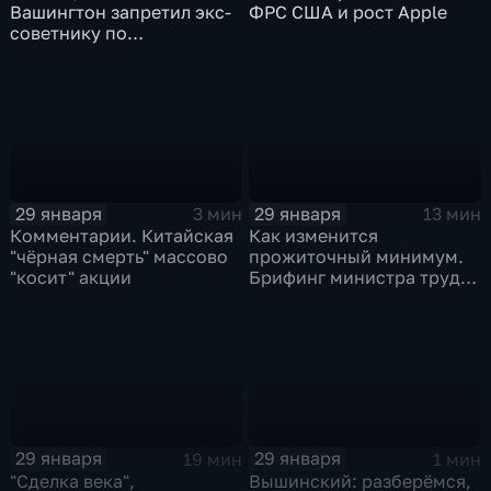
Вашингтон запретил экс-
ФРС США и рост Apple
советнику по
безопасности делиться
воспоминаниями
29 января
29 января
3 мин
13 мин
Комментарии. Китайская
Как изменится
"чёрная смерть" массово
прожиточный минимум.
"косит" акции
Брифинг министра труда
и соцзащиты Антона
Котякова
29 января
29 января
19 мин
1 мин
"Сделка века",
Вышинский: разберёмся,