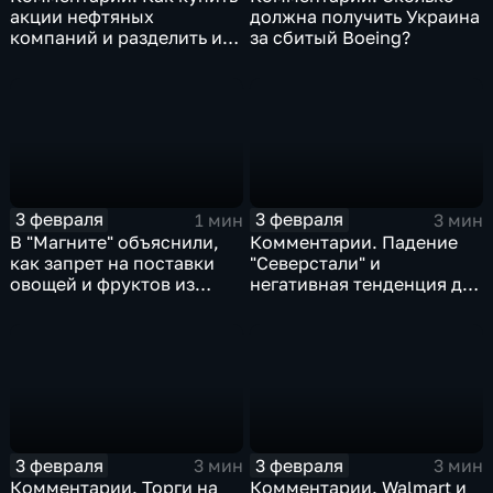
акции нефтяных
должна получить Украина
компаний и разделить их
за сбитый Boeing?
доход
3 февраля
3 февраля
1 мин
3 мин
В "Магните" объяснили,
Комментарии. Падение
как запрет на поставки
"Северстали" и
овощей и фруктов из
негативная тенденция для
Китая отразится на ценах
бизнеса Apple
3 февраля
3 февраля
3 мин
3 мин
Комментарии. Торги на
Комментарии. Walmart и