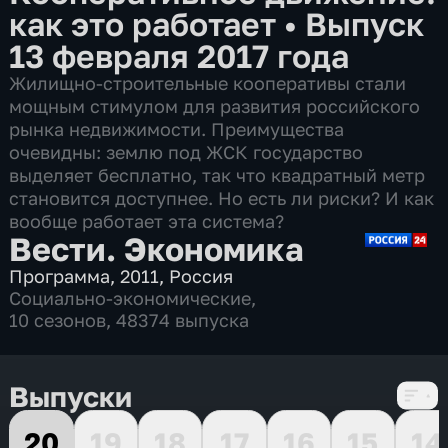
как это работает
•
Выпуск
13 февраля 2017 года
Жилищно-строительные кооперативы стали
мощным стимулом для развития российского
рынка недвижимости. Преимущества
очевидны: землю под ЖСК государство
выделяет бесплатно, так что квадратный метр
становится доступнее. Но есть ли риски? И как
вообще работает эта система?
Вести. Экономика
Программа
,
2011
,
Россия
Социально-экономические
,
10 сезонов, 48374 выпуска
Выпуски
20
19
18
17
16
15
14