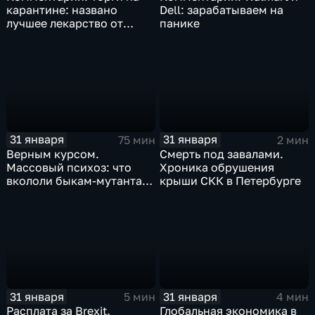
карантине: названо
Dell: зарабатываем на
лучшее лекарство от
панике
коррекции
31 января
31 января
75 мин
2 мин
Верным курсом.
Смерть под завалами.
Массовый психоз: что
Хроника обрушения
вкололи быкам-мутантам,
крыши СКК в Петербурге
когда рухнет доллар и
почему месть Китая
станет страшнее вируса
31 января
31 января
5 мин
4 мин
Расплата за Brexit.
Глобальная экономика в