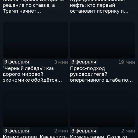
решение по ставке, а
нефть: кто первый
Трамп начнёт
остановит истерику и
предвыборную гонку
почему ОПЕК лучше не
вмешиваться
3 февраля
3 февраля
3 мин
19 мин
"Черный лебедь": как
Пресс-подход
дорого мировой
руководителей
экономике обойдётся
оперативного штаба по
изоляция Поднебесной
борьбе с коронавирусом
3 февраля
3 февраля
2 мин
2 мин
Комментарии. Как купить
Комментарии. Сколько