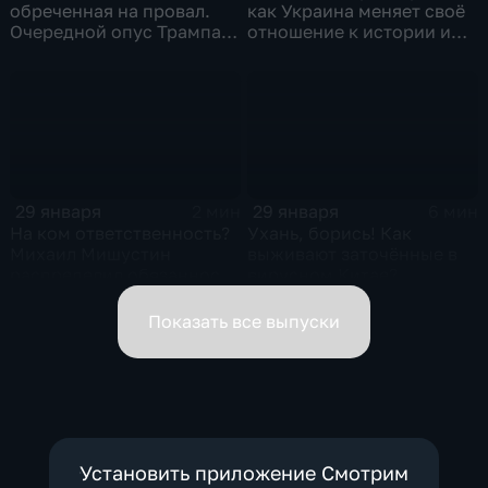
обреченная на провал.
как Украина меняет своё
Очередной опус Трампа.
отношение к истории и
Жанр: политическая
почему
фантастика
29 января
29 января
2 мин
6 мин
На ком ответственность?
Ухань, борись! Как
Михаил Мишустин
выживают заточённые в
распределил обязанности
вирусном Китае?
вице-премьеров
Показать все выпуски
Установить приложение Смотрим