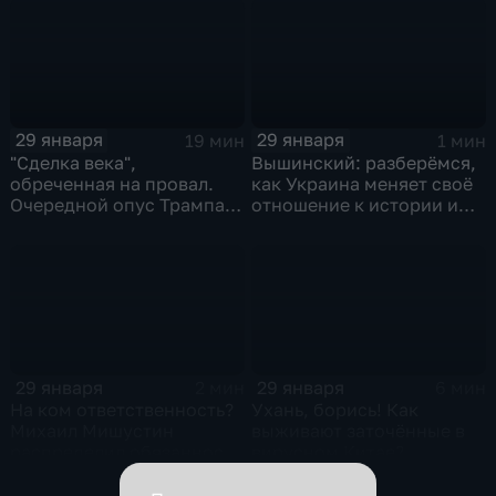
29 января
29 января
19 мин
1 мин
"Сделка века",
Вышинский: разберёмся,
обреченная на провал.
как Украина меняет своё
Очередной опус Трампа.
отношение к истории и
Жанр: политическая
почему
фантастика
29 января
29 января
2 мин
6 мин
На ком ответственность?
Ухань, борись! Как
Михаил Мишустин
выживают заточённые в
распределил обязанности
вирусном Китае?
вице-премьеров