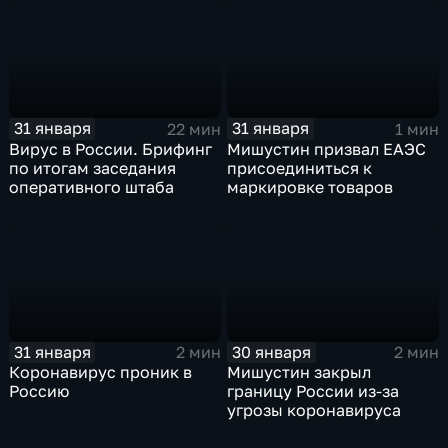
31 января
31 января
22 мин
1 мин
Вирус в России. Брифинг
Мишустин призвал ЕАЭС
по итогам заседания
присоединиться к
оперативного штаба
маркировке товаров
31 января
30 января
2 мин
2 мин
Коронавирус проник в
Мишустин закрыл
Россию
границу России из-за
угрозы коронавируса