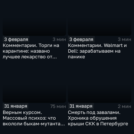
3 февраля
3 февраля
3 мин
3 мин
Комментарии. Торги на
Комментарии. Walmart и
карантине: названо
Dell: зарабатываем на
лучшее лекарство от
панике
коррекции
31 января
31 января
75 мин
2 мин
Верным курсом.
Смерть под завалами.
Массовый психоз: что
Хроника обрушения
вкололи быкам-мутантам,
крыши СКК в Петербурге
когда рухнет доллар и