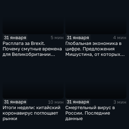
почему месть Китая
станет страшнее вируса
31 января
31 января
5 мин
4 мин
Расплата за Brexit.
Глобальная экономика в
Почему смутные времена
цифре. Предложения
для Великобритании
Мишустина, от которых
только начинаются
ЕАЭС не сможет
отказаться
31 января
31 января
10 мин
3 мин
Итоги недели: китайский
Смертельный вирус в
коронавирус поглощает
России. Последние
рынки
данные