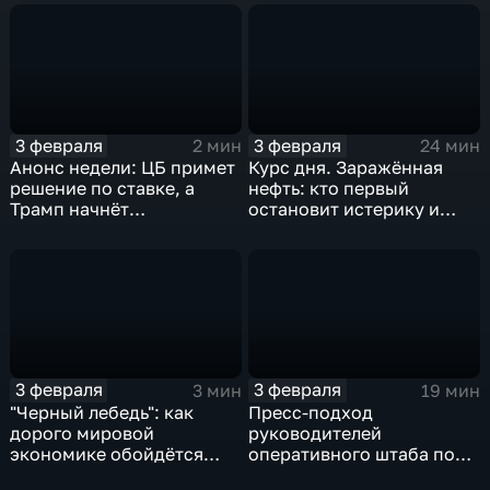
3 февраля
3 февраля
2 мин
24 мин
Анонс недели: ЦБ примет
Курс дня. Заражённая
решение по ставке, а
нефть: кто первый
Трамп начнёт
остановит истерику и
предвыборную гонку
почему ОПЕК лучше не
вмешиваться
3 февраля
3 февраля
3 мин
19 мин
"Черный лебедь": как
Пресс-подход
дорого мировой
руководителей
экономике обойдётся
оперативного штаба по
изоляция Поднебесной
борьбе с коронавирусом