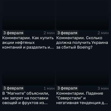
3 февраля
3 февраля
2 мин
2 мин
Комментарии. Как купить
Комментарии. Сколько
акции нефтяных
должна получить Украина
компаний и разделить их
за сбитый Boeing?
доход
3 февраля
3 февраля
1 мин
3 мин
В "Магните" объяснили,
Комментарии. Падение
как запрет на поставки
"Северстали" и
овощей и фруктов из
негативная тенденция для
Китая отразится на ценах
бизнеса Apple