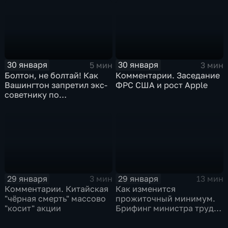
30 января
30 января
5 мин
3 мин
Болтон, не болтай! Как
Комментарии. Заседание
Вашингтон запретил экс-
ФРС США и рост Apple
советнику по
безопасности делиться
воспоминаниями
29 января
29 января
3 мин
13 мин
Комментарии. Китайская
Как изменится
"чёрная смерть" массово
прожиточный минимум.
"косит" акции
Брифинг министра труда
и соцзащиты Антона
Котякова