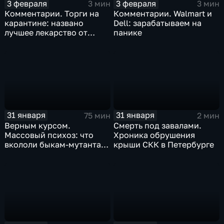
3 февраля
3 февраля
3 мин
3 мин
Комментарии. Торги на
Комментарии. Walmart и
карантине: названо
Dell: зарабатываем на
лучшее лекарство от
панике
коррекции
31 января
31 января
75 мин
2 мин
Верным курсом.
Смерть под завалами.
Массовый психоз: что
Хроника обрушения
вкололи быкам-мутантам,
крыши СКК в Петербурге
когда рухнет доллар и
почему месть Китая
станет страшнее вируса