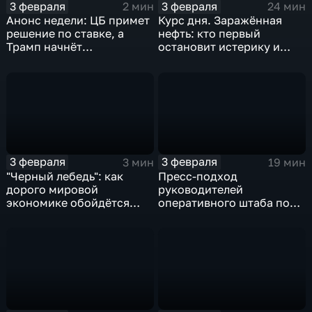
3 февраля
3 февраля
2 мин
24 мин
Анонс недели: ЦБ примет
Курс дня. Заражённая
решение по ставке, а
нефть: кто первый
Трамп начнёт
остановит истерику и
предвыборную гонку
почему ОПЕК лучше не
вмешиваться
3 февраля
3 февраля
3 мин
19 мин
"Черный лебедь": как
Пресс-подход
дорого мировой
руководителей
экономике обойдётся
оперативного штаба по
изоляция Поднебесной
борьбе с коронавирусом