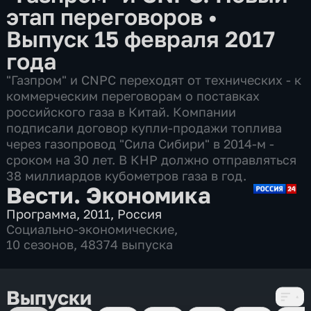
этап переговоров
•
Выпуск 15 февраля 2017
года
"Газпром" и CNPC переходят от технических - к
коммерческим переговорам о поставках
российского газа в Китай. Компании
подписали договор купли-продажи топлива
через газопровод "Сила Сибири" в 2014-м -
сроком на 30 лет. В КНР должно отправляться
38 миллиардов кубометров газа в год.
Вести. Экономика
Программа
,
2011
,
Россия
Социально-экономические
,
10 сезонов, 48374 выпуска
Выпуски