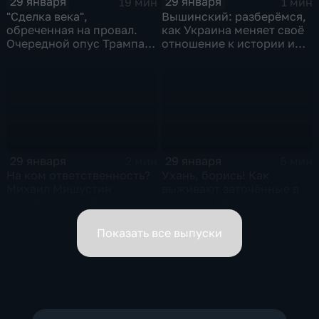
29 января
29 января
19 мин
1 мин
"Сделка века",
Вышинский: разберёмся,
обреченная на провал.
как Украина меняет своё
Очередной опус Трампа.
отношение к истории и
Жанр: политическая
почему
фантастика
29 января
29 января
2 мин
6 мин
На ком ответственность?
Ухань, борись! Как
Михаил Мишустин
выживают заточённые в
распределил обязанности
вирусном Китае?
вице-премьеров
Показать все выпуски