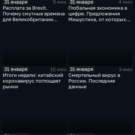
31 января
31 января
5 мин
4 мин
Расплата за Brexit.
Глобальная экономика в
Почему смутные времена
цифре. Предложения
для Великобритании
Мишустина, от которых
только начинаются
ЕАЭС не сможет
отказаться
31 января
31 января
10 мин
3 мин
Итоги недели: китайский
Смертельный вирус в
коронавирус поглощает
России. Последние
рынки
данные