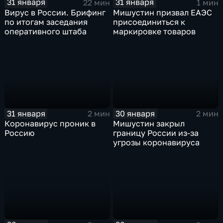
31 января
31 января
22 мин
1 мин
Вирус в России. Брифинг
Мишустин призвал ЕАЭС
по итогам заседания
присоединиться к
оперативного штаба
маркировке товаров
31 января
30 января
2 мин
2 мин
Коронавирус проник в
Мишустин закрыл
Россию
границу России из-за
угрозы коронавируса