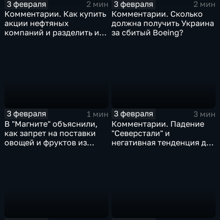
3 февраля
3 февраля
2 мин
2 мин
Комментарии. Как купить
Комментарии. Сколько
акции нефтяных
должна получить Украина
компаний и разделить их
за сбитый Boeing?
доход
3 февраля
3 февраля
1 мин
3 мин
В "Магните" объяснили,
Комментарии. Падение
как запрет на поставки
"Северстали" и
овощей и фруктов из
негативная тенденция для
Китая отразится на ценах
бизнеса Apple