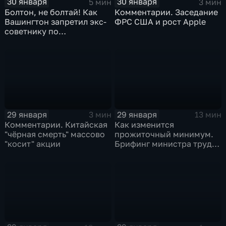
30 января
30 января
5 мин
3 мин
Болтон, не болтай! Как
Комментарии. Заседание
Вашингтон запретил экс-
ФРС США и рост Apple
советнику по
безопасности делиться
воспоминаниями
29 января
29 января
3 мин
13 мин
Комментарии. Китайская
Как изменится
"чёрная смерть" массово
прожиточный минимум.
"косит" акции
Брифинг министра труда
и соцзащиты Антона
Котякова