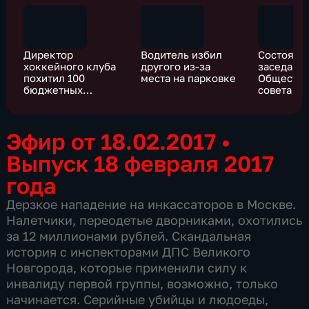
Директор
Водитель избил
Состояло
хоккейного клуба
другого из-за
заседани
похитил 100
места на парковке
Обществе
бюджетных
совета п
миллионов
Подмоско
Эфир от 18.02.2017
•
Выпуск 18 февраля 2017
года
Дерзкое нападение на инкассаторов в Москве.
Налетчики, переодетые дворниками, охотились
за 12 миллионами рублей. Скандальная
история с инспекторами ДПС Великого
Новгорода, которые применили силу к
инвалиду первой группы, возможно, только
начинается. Серийные убийцы и людоеды,