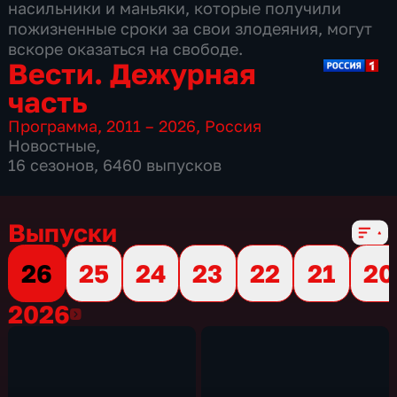
насильники и маньяки, которые получили
пожизненные сроки за свои злодеяния, могут
вскоре оказаться на свободе.
Вести. Дежурная
часть
Программа
,
2011 – 2026
,
Россия
Новостные
,
16 сезонов, 6460 выпусков
Выпуски
26
25
24
23
22
21
20
2026
2026