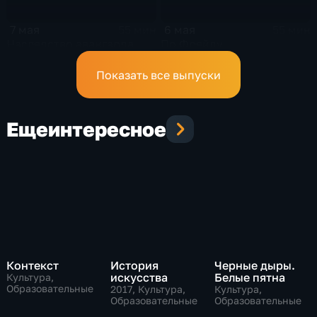
7 мая
6 мая
55 мин
55 мин
Наследство авангарда
По Фрейду
Показать все выпуски
Еще
интересное
Контекст
История
Черные дыры.
искусства
Белые пятна
Культура,
Образовательные
2017
, Культура,
Культура,
Образовательные
Образовательные