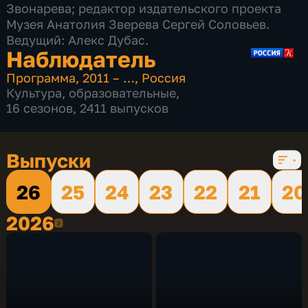
Звонарева; редактор издательского проекта
Музея Анатолия Зверева Сергей Соловьев.
Ведущий: Алекс Дубас.
Наблюдатель
Программа
,
2011 – …
,
Россия
Культура
,
образовательные
,
16 сезонов, 2411 выпусков
Выпуски
26
25
24
23
22
21
20
2026
2026