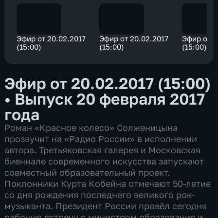
Эфир от 20.02.2017
Эфир от 20.02.2017
Эфир от 2
(15:00)
(15:00)
(15:00)
Эфир от 20.02.2017 (15:00)
•
Выпуск 20 февраля 2017
года
Роман «Красное колесо» Солженицына
прозвучит на «Радио России» в исполнении
автора. Третьяковская галерея и Московская
биеннале современного искусства запускают
совместный образовательный проект.
Поклонники Курта Кобейна отмечают 50-летие
со дня рождения последнего великого рок-
музыканта. Президент России провёл сегодня
рабочую встречу с министром образования и