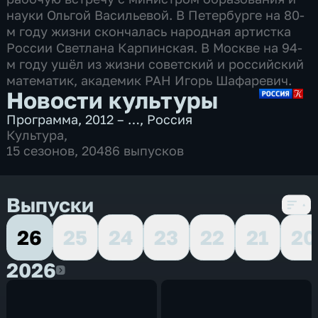
науки Ольгой Васильевой. В Петербурге на 80-
м году жизни скончалась народная артистка
России Светлана Карпинская. В Москве на 94-
м году ушёл из жизни советский и российский
математик, академик РАН Игорь Шафаревич.
Новости культуры
Программа
,
2012 – …
,
Россия
Культура
,
15 сезонов, 20486 выпусков
Выпуски
26
25
24
23
22
21
20
2026
2026