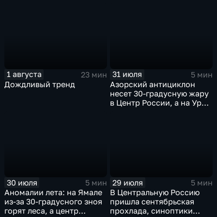
1 августа
31 июля
23 мин
5 мин
Дождливый тренд
Азорский антициклон
несет 30-градусную жару
в Центр России, а на Урал
— ливни
30 июля
29 июля
5 мин
5 мин
Аномалии лета: на Ямале
В Центральную Россию
из-за 30-градусного зноя
пришла сентябрьская
горят леса, а центр
прохлада, синоптики