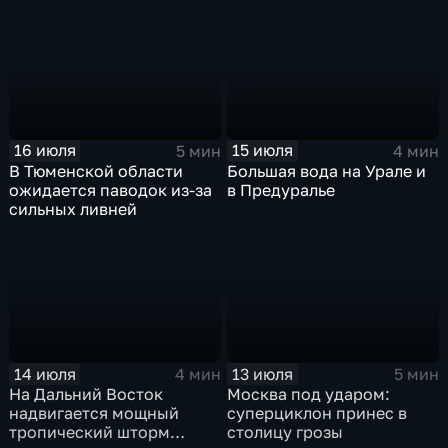
европейской части
синоптики вновь
России ожидается
прогнозируют ливни
потепление
16 июля
15 июля
5 мин
4 мин
В Тюменской области
Большая вода на Урале и
ожидается паводок из-за
в Предуралье
сильных ливней
14 июля
13 июля
4 мин
5 мин
На Дальний Восток
Москва под ударом:
надвигается мощный
суперциклон принес в
тропический шторм
столицу грозы