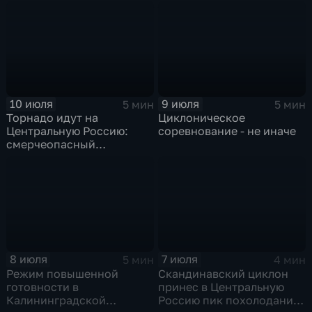
"Гави"
10 июля
9 июля
5 мин
5 мин
Торнадо идут на
Циклоническое
Центральную Россию:
соревнование - не иначе
смерчеопасный
холодный фронт ударит
по Москве и Туле
8 июля
7 июля
5 мин
4 мин
Режим повышенной
Скандинавский циклон
готовности в
принес в Центральную
Калининградской
Россию пик похолодания