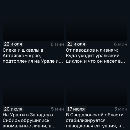
22 июля
21 июля
6 мин
6 мин
Спека и шквалы в
От паводков к ливням:
Алтайском крае,
Куда уходит уральский
подтопления на Урале и
циклон и что он несет в
сентябрьская прохлада в
Москву
Петербурге
20 июля
17 июля
5 мин
5 мин
На Урал и в Западную
В Свердловской области
Сибирь обрушились
стабилизируется
аномальные ливни, в
паводковая ситуация, но