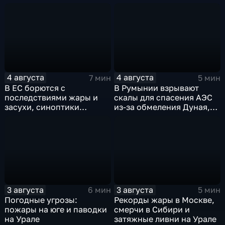
4 августа
4 августа
7 мин
5 мин
В ЕС борются с
В Румынии взрывают
последствиями жары и
скалы для спасения АЭС
засухи, синоптики
из-за обмеления Дуная,
предупреждают об
пока к России подступает
усилении зноя в России
аномальная жара
3 августа
3 августа
6 мин
5 мин
Погодные угрозы:
Рекорды жары в Москве,
пожары на юге и паводки
смерчи в Сибири и
на Урале
затяжные ливни на Урале