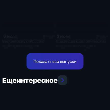
области и угроза
и ливни
экстремальных ливней в
Центральной России
6 июля
3 июля
4 мин
5 мин
Европейскую Россию
Сразу два циклонических
ждёт целая неделя
вторжения ожидает
проливных дождей
Европейскую Россию в
оставшиеся дни недели
Показать все выпуски
Еще
интересное