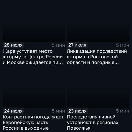
России ждет потепления
прогнозируют затяжные
дожди
28 июля
27 июля
5 мин
5 мин
Жара уступает место
Ликвидация последствий
шторму: в Центре России
шторма в Ростовской
и Москве ожидается пик
области и погодные
ненастья
качели в Центральной
России
24 июля
23 июля
5 мин
5 мин
Контрастная погода ждет
Последствия ливней
Европейскую часть
устраняют в регионах
России в выходные
Поволжья