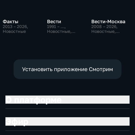
Факты
Вести
Вести-Москва
2013 – 2026
,
1991 – …
,
2008 – 2026
,
Новостные
Новостные,
Новостные,
Общественно-
Общественно-
политические,
политические,
социально-
социально-
экономические
экономические
Установить приложение Смотрим
О платформе
Эфир