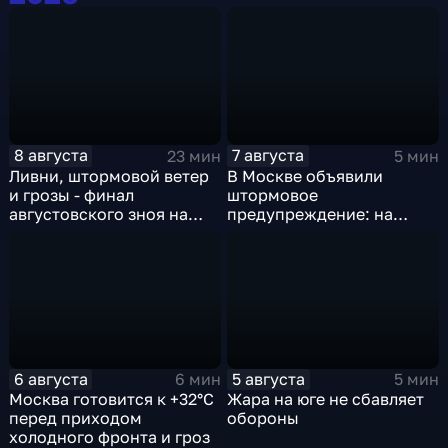
8 августа
7 августа
23 мин
5 мин
Ливни, штормовой ветер
В Москве объявили
и грозы - финал
штормовое
августовского зноя на
предупреждение: на
Русскй равнине
столицу надвигаются
грозы, ливни с градом и
шквалистый ветер
6 августа
5 августа
6 мин
5 мин
Москва готовится к +32°C
Жара на юге не сбавляет
перед приходом
обороны
холодного фронта и гроз