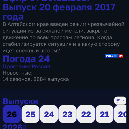
Выпуск 20 февраля 2017
года
В Алтайском крае введен режим чрезвычайной
ситуации из-за сильной метели, закрыто
движение по всем трассам региона. Когда
стабилизируется ситуация и в какую сторону
идет снежный шторм?
Погода 24
Программа
Россия
Новостные
,
14 сезонов, 8884 выпуска
Выпуски
26
25
24
23
22
21
20
2026
2026