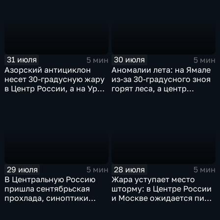
31 июля
30 июля
5 мин
5 мин
Азорский антициклон
Аномалии лета: на Ямале
несет 30-градусную жару
из-за 30-градусного зноя
в Центр России, а на Урал
горят леса, а центр
— ливни
России ждет потепления
29 июля
28 июля
5 мин
5 мин
В Центральную Россию
Жара уступает место
пришла сентябрьская
шторму: в Центре России
прохлада, синоптики
и Москве ожидается пик
прогнозируют затяжные
ненастья
дожди