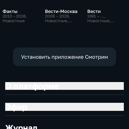
Факты
Вести-Москва
Вести
2013 – 2026
,
2008 – 2026
,
1991 – …
,
Новостные
Новостные,
Новостные,
Общественно-
Общественно-
политические,
политические,
социально-
социально-
экономические
экономические
Установить приложение Смотрим
О платформе
Эфир
Журнал