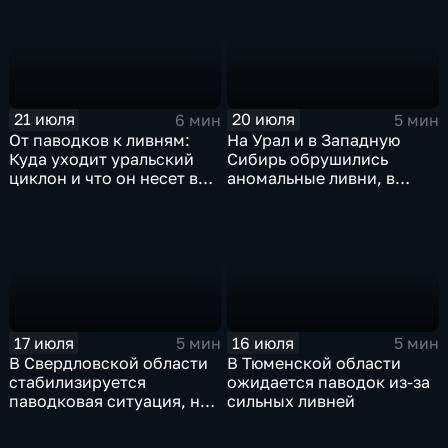
21 июля
20 июля
6 мин
5 мин
От паводков к ливням:
На Урал и в Западную
Куда уходит уральский
Сибирь обрушились
циклон и что он несет в
аномальные ливни, в
Москву
европейской части
России ожидается
потепление
17 июля
16 июля
5 мин
5 мин
В Свердловской области
В Тюменской области
стабилизируется
ожидается паводок из-за
паводковая ситуация, но
сильных ливней
синоптики вновь
прогнозируют ливни