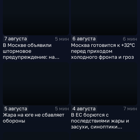
7 августа
6 августа
5 мин
6 мин
В Москве объявили
Москва готовится к +32°C
штормовое
перед приходом
предупреждение: на
холодного фронта и гроз
столицу надвигаются
грозы, ливни с градом и
шквалистый ветер
5 августа
4 августа
5 мин
7 мин
Жара на юге не сбавляет
В ЕС борются с
обороны
последствиями жары и
засухи, синоптики
предупреждают об
усилении зноя в России