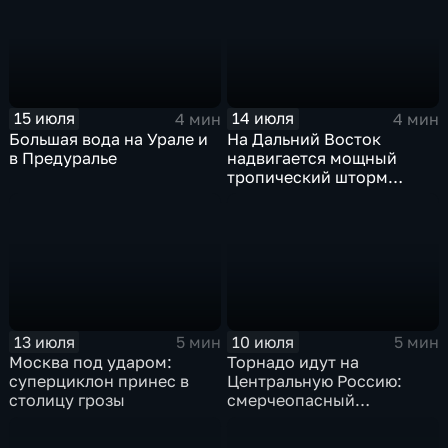
15 июля
14 июля
4 мин
4 мин
Большая вода на Урале и
На Дальний Восток
в Предуралье
надвигается мощный
тропический шторм
"Гави"
13 июля
10 июля
5 мин
5 мин
Москва под ударом:
Торнадо идут на
суперциклон принес в
Центральную Россию:
столицу грозы
смерчеопасный
холодный фронт ударит
по Москве и Туле