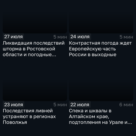
27 июля
24 июля
5 мин
5 мин
Ликвидация последствий
Контрастная погода ждет
шторма в Ростовской
Европейскую часть
области и погодные
России в выходные
качели в Центральной
России
23 июля
22 июля
5 мин
6 мин
Последствия ливней
Спека и шквалы в
устраняют в регионах
Алтайском крае,
Поволжья
подтопления на Урале и
сентябрьская прохлада в
Петербурге