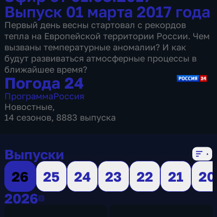
Выпуск 01 марта 2017 года
Первый день весны стартовал с рекордов
тепла на Европейской территории России. Чем
вызваны температурные аномалии? И как
будут развиваться атмосферные процессы в
ближайшее время?
Погода 24
Программа
Россия
Новостные
,
14 сезонов, 8883 выпуска
Выпуски
26
25
24
23
22
21
20
2026
2026