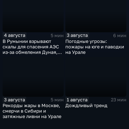
4 августа
3 августа
5 мин
6 мин
В Румынии взрывают
Погодные угрозы:
скалы для спасения АЭС
пожары на юге и паводки
из-за обмеления Дуная,
на Урале
пока к России подступает
аномальная жара
3 августа
1 августа
5 мин
23 мин
Рекорды жары в Москве,
Дождливый тренд
смерчи в Сибири и
затяжные ливни на Урале