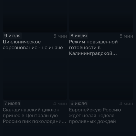
9 июля
8 июля
5 мин
5 мин
Циклоническое
Режим повышенной
соревнование - не иначе
готовности в
Калининградской
области и угроза
экстремальных ливней в
Центральной России
7 июля
6 июля
4 мин
4 мин
Скандинавский циклон
Европейскую Россию
принес в Центральную
ждёт целая неделя
Россию пик похолодания
проливных дождей
и ливни