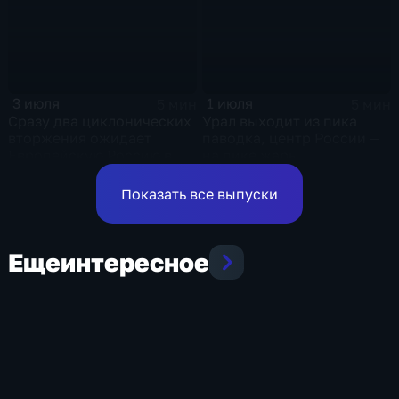
1 июля
3 июля
5 мин
5 мин
Урал выходит из пика
Сразу два циклонических
паводка, центр России —
вторжения ожидает
на пике жары
Европейскую Россию в
оставшиеся дни недели
Показать все выпуски
Еще
интересное