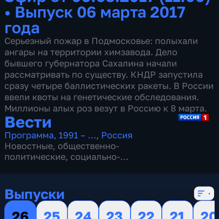
•
Выпуск 06 марта 2017
года
Серьезный пожар в Подмосковье: полыхали
ангары на территории химзавода. Дело
бывшего губернатора Сахалина начали
рассматривать по существу. КНДР запустила
сразу четыре баллистических ракеты. В России
ввели квоты на генетические обследования.
Миллионы алых роз везут в Россию к 8 марта.
Вести
Программа
,
1991 – …
,
Россия
Новостные
,
общественно-
политические
,
социально-
экономические
,
16 сезонов, 13146 выпусков
Выпуски
26
25
24
23
22
21
20