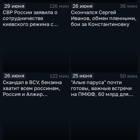
29 июня
26 июня
126 мин
36 мин
СВР России заявила о
Скончался Сергей
сотрудничестве
Иванов, обмен пленными,
киевского режима с
бои за Константиновку
мексиканскими
наркокартелями.
26 июня
25 июня
122 мин
50 мин
Скандал в ВСУ, бензина
"Алые паруса" почти
хватит всем россинам,
готовы, важные встречи
Россия и Алжир
на ПМЮФ, 60 млрд для
наращивают торговый
аграриев
оборот