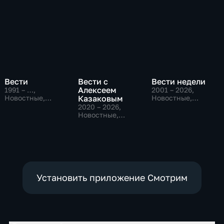
Вести
Вести с
Вести недели
Алексеем
1991 – …
,
2001 – 2026
,
Новостные,
Казаковым
Новостные,
Общественно-
Общественно-
2020 – 2026
,
политические,
политические
Новостные,
социально-
Общественно-
экономические
политические
Установить приложение Смотрим