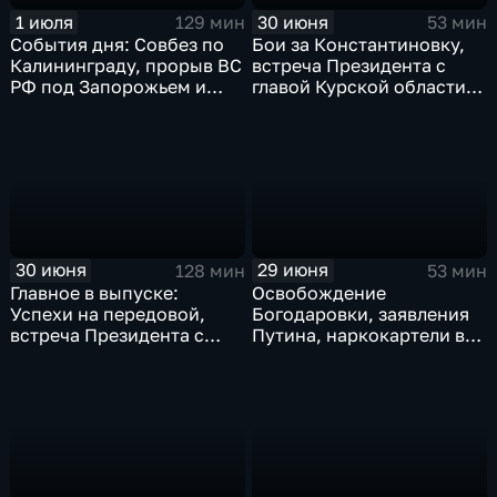
1 июля
30 июня
129 мин
53 мин
События дня: Совбез по
Бои за Константиновку,
Калининграду, прорыв ВС
встреча Президента с
РФ под Запорожьем и
главой Курской области и
исторический рекорд
ликвидация олигарха в
Мбаппе
Монако
30 июня
29 июня
128 мин
53 мин
Главное в выпуске:
Освобождение
Успехи на передовой,
Богодаровки, заявления
встреча Президента с
Путина, наркокартели в
главой Курской области и
Киеве, ядерный вопрос
исторический теракт в
Финляндии, возвращение
Монако
пленных, шторм в Париже
и плей-офф ЧМ