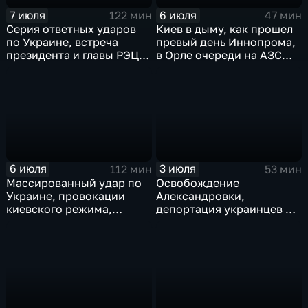
7 июля
6 июля
122 мин
47 мин
Серия ответных ударов
Киев в дыму, как прошел
по Украине, встреча
превый день Иннопрома,
президента и главы РЭЦ,
в Орле очереди на АЗС
саммит альянса в Анкаре,
стали меньше, биохакер
теракт в Монако
Брайан Джонсон
рассказал о редкой
болезни
6 июля
3 июля
112 мин
53 мин
Массированный удар по
Освобождение
Украине, провокации
Александровки,
киевского режима,
депортация украинцев из
развитие регионов
Германии и масштабные
тульские перспективы,
проекты ВТБ на Чукотке
скандал на чемпионате
мира