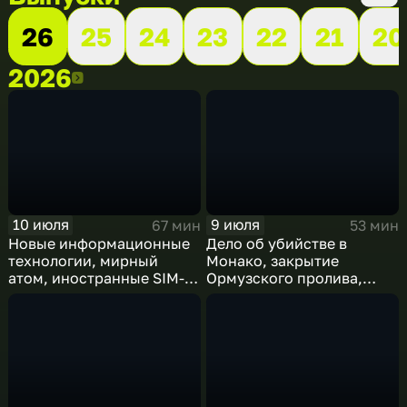
26
25
24
23
22
21
20
2026
2026
10 июля
9 июля
67 мин
53 мин
Новые информационные
Дело об убийстве в
технологии, мирный
Монако, закрытие
атом, иностранные SIM-
Ормузского пролива,
карты и обход
рост продаж книг в
блокировок
России