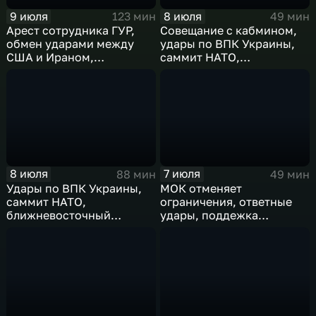
9 июля
8 июля
123 мин
49 мин
Арест сотрудника ГУР,
Совещание с кабмином,
обмен ударами между
удары по ВПК Украины,
США и Ираном,
саммит НАТО,
результаты
ближневосточный
международного
конфликт, слияние
сотрудничества,
циклонов
суперциклон и эффект
Фудзивары
8 июля
7 июля
88 мин
49 мин
Удары по ВПК Украины,
МОК отменяет
саммит НАТО,
ограничения, ответные
ближневосточный
удары, поддежка
конфликт,новые драмы
экспорта, теракт в
чемпионата мира,
Монако
слияние циклонов