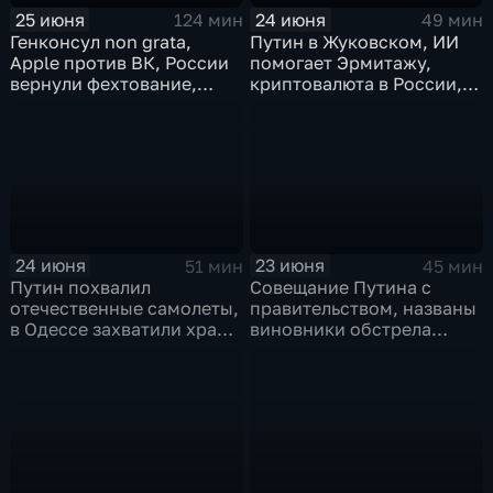
25 июня
24 июня
124 мин
49 мин
Генконсул non grata,
Путин в Жуковском, ИИ
Apple против ВК, России
помогает Эрмитажу,
вернули фехтование,
криптовалюта в России,
Дитер Болен влип
ПМЮФ открылся в СПб
24 июня
23 июня
51 мин
45 мин
Путин похвалил
Совещание Путина с
отечественные самолеты,
правительством, названы
в Одессе захватили храм,
виновники обстрела
Гданьск без Зеленского
детей, похороны юного
героя в Ингушетии