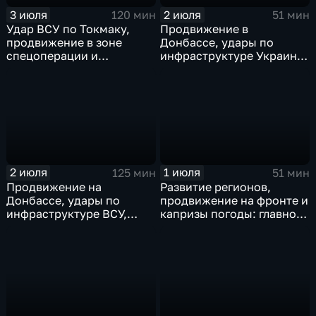
3 июля
2 июля
120 мин
51 мин
Удар ВСУ по Токмаку,
Продвижение в
продвижение в зоне
Донбассе, удары по
спецоперации и
инфраструктуре Украины,
прощание с Али Хаменеи
юбилей Калининградской
в Иране
области, переговоры в
Армении, рекорд Бельгии
на ЧМ и ливни в Москве.
2 июля
1 июля
125 мин
51 мин
Продвижение на
Развитие регионов,
Донбассе, удары по
продвижение на фронте и
инфраструктуре ВСУ,
капризы погоды: главное
юбилей Калининградской
к этому часу
области, визит фон дер
Ляйен в Армению, рекорд
Бельгии на ЧМ и скорые
ливни в Москве.