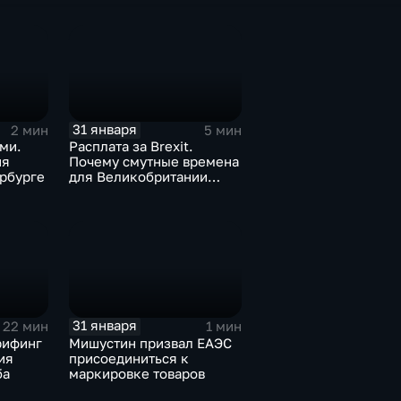
31 января
2 мин
5 мин
ми.
Расплата за Brexit.
ия
Почему смутные времена
рбурге
для Великобритании
только начинаются
31 января
22 мин
1 мин
рифинг
Мишустин призвал ЕАЭС
ия
присоединиться к
ба
маркировке товаров