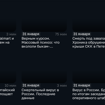
31 января
31 января
3 мин
75 мин
almart и
Верным курсом.
Смерть под завала
аем на
Массовый психоз: что
Хроника обрушен
вкололи быкам-
крыши СКК в Пете
мутантам, когда рухнет
доллар и почему месть
Китая станет страшнее
вируса
31 января
31 января
10 мин
3 мин
итайский
Смертельный вирус в
Вирус в России. Б
глощает
России. Последние
по итогам заседан
данные
оперативного шта