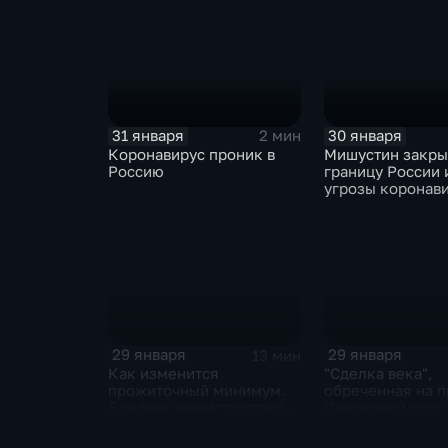
отказаться
31 января
30 января
2 мин
Коронавирус проник в
Мишустин закр
Россию
границу России 
угрозы коронав
29 января
29 января
13 мин
Как изменится
"Сделка века",
прожиточный минимум.
обреченная на п
Брифинг министра труда
Очередной опус
и соцзащиты Антона
Жанр: политиче
Котякова
фантастика