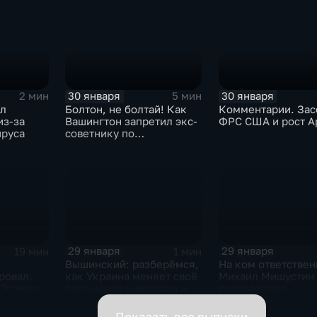
30 января
30 января
2 мин
5 мин
ыл
Болтон, не болтай! Как
Комментарии. Зас
из-за
Вашингтон запретил экс-
ФРС США и рост A
ируса
советнику по
безопасности делиться
воспоминаниями
29 января
29 января
19 мин
1 мин
Вышинский: разберёмся,
На ком ответствен
ровал.
как Украина меняет своё
Михаил Мишустин
 Трампа.
отношение к истории и
распределил
ская
почему
обязанности вице-
премьеров