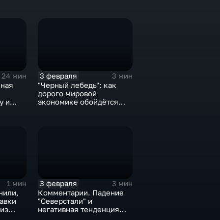
3 февраля
24 мин
3 мин
нная
"Черный лебедь": как
дорого мировой
у и
экономике обойдётся
е не
изоляция Поднебесной
3 февраля
1 мин
3 мин
нили,
Комментарии. Падение
тавки
"Северстали" и
 из
негативная тенденция
а ценах
для бизнеса Apple