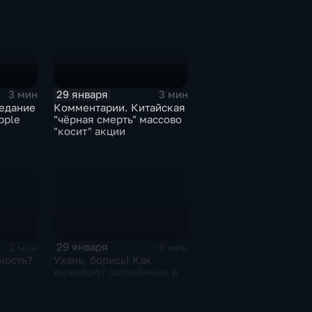
29 января
3 мин
3 мин
едание
Комментарии. Китайская
pple
"чёрная смерть" массово
"косит" акции
29 января
2 мин
6 мин
ность?
Ухань, борись! Как
выживают заточённые в
вирусном Китае?