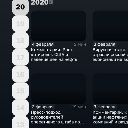
2020
2020
20
19
18
4 февраля
3 февраля
2 мин
Комментарии. Рост
Вирусная атака.
котировок США и
отрасли россий
17
падение цен на нефть
экономики не в
удар
16
15
14
3 февраля
3 февраля
19 мин
Пресс-подход
Комментарии. К
руководителей
акции нефтяных
оперативного штаба по
компаний и разд
13
борьбе с коронавирусом
доход