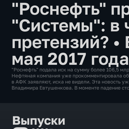
"Роснефть" п
"Системы": в 
претензий?
•
мая 2017 года
"Роснефть" подала иск на сумму более 106,5 мл
Нефтяная компания уже прокомментировала об
в АФК заявляют, иска не видели. Эта новость у
Владимира Евтушенкова. В моменте падение сто
Выпуски