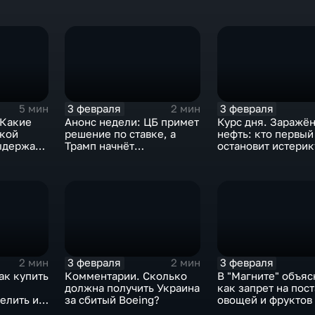
3 февраля
3 февраля
5 мин
2 мин
 Какие
Анонс недели: ЦБ примет
Курс дня. Заражё
ской
решение по ставке, а
нефть: кто первый
ыдержат
Трамп начнёт
остановит истерик
предвыборную гонку
почему ОПЕК лучш
вмешиваться
3 февраля
3 февраля
2 мин
2 мин
ак купить
Комментарии. Сколько
В "Магните" объяс
должна получить Украина
как запрет на пос
елить их
за сбитый Boeing?
овощей и фруктов
Китая отразится н