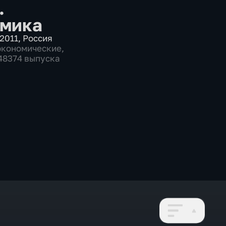
.
мика
2011
,
Россия
экономические
,
 48374 выпуска