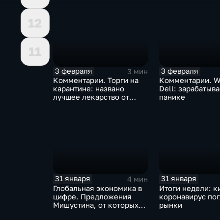
12
11
3 февраля
3 февраля
3 мин
Комментарии. Торги на
Комментарии. W
карантине: названо
Dell: зарабатыв
лучшее лекарство от
панике
коррекции
31 января
31 января
4 мин
Глобальная экономика в
Итоги недели: к
цифре. Предложения
коронавирус по
Мишустина, от которых
рынки
ЕАЭС не сможет