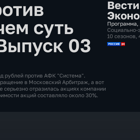
ротив
Вести
Эконо
чем суть
Программа
,
Социально-
10 сезонов,
Выпуск 03
рд рублей против АФК "Система".
ращение в Московский Арбитраж, а вот
же серьезно отразилась акциях компании
имости акций составляло около 30%.