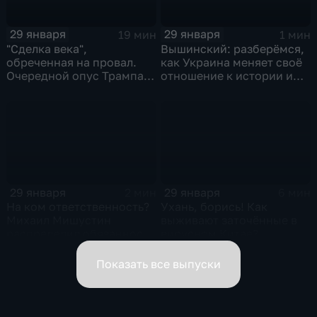
29 января
29 января
19 мин
1 мин
"Сделка века",
Вышинский: разберёмся,
обреченная на провал.
как Украина меняет своё
Очередной опус Трампа.
отношение к истории и
Жанр: политическая
почему
фантастика
29 января
29 января
2 мин
6 мин
На ком ответственность?
Ухань, борись! Как
Михаил Мишустин
выживают заточённые в
распределил обязанности
вирусном Китае?
вице-премьеров
Показать все выпуски