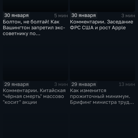
30 января
30 января
5 мин
3 мин
Болтон, не болтай! Как
Комментарии. Заседание
Вашингтон запретил экс-
ФРС США и рост Apple
советнику по
безопасности делиться
воспоминаниями
29 января
29 января
3 мин
13 мин
Комментарии. Китайская
Как изменится
"чёрная смерть" массово
прожиточный минимум.
"косит" акции
Брифинг министра труда
и соцзащиты Антона
Котякова