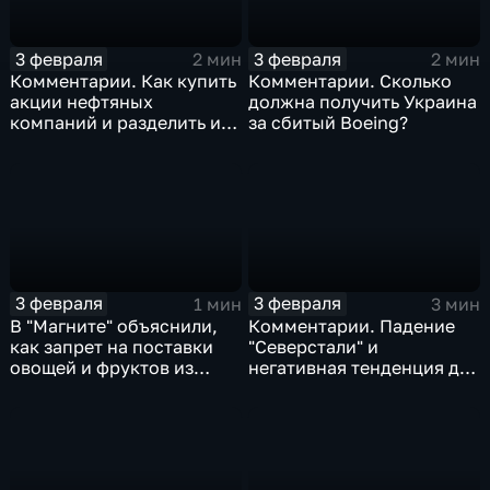
3 февраля
3 февраля
2 мин
2 мин
Комментарии. Как купить
Комментарии. Сколько
акции нефтяных
должна получить Украина
компаний и разделить их
за сбитый Boeing?
доход
3 февраля
3 февраля
1 мин
3 мин
В "Магните" объяснили,
Комментарии. Падение
как запрет на поставки
"Северстали" и
овощей и фруктов из
негативная тенденция для
Китая отразится на ценах
бизнеса Apple