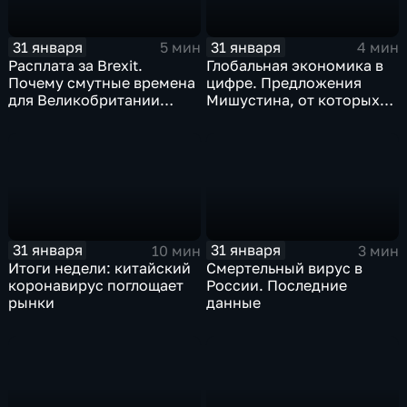
31 января
31 января
5 мин
4 мин
Расплата за Brexit.
Глобальная экономика в
Почему смутные времена
цифре. Предложения
для Великобритании
Мишустина, от которых
только начинаются
ЕАЭС не сможет
отказаться
31 января
31 января
10 мин
3 мин
Итоги недели: китайский
Смертельный вирус в
коронавирус поглощает
России. Последние
рынки
данные