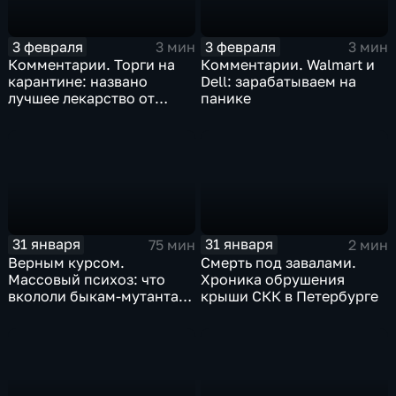
3 февраля
3 февраля
3 мин
3 мин
Комментарии. Торги на
Комментарии. Walmart и
карантине: названо
Dell: зарабатываем на
лучшее лекарство от
панике
коррекции
31 января
31 января
75 мин
2 мин
Верным курсом.
Смерть под завалами.
Массовый психоз: что
Хроника обрушения
вкололи быкам-мутантам,
крыши СКК в Петербурге
когда рухнет доллар и
почему месть Китая
станет страшнее вируса