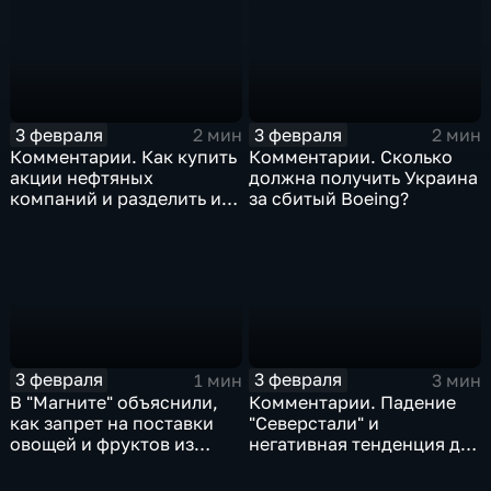
3 февраля
3 февраля
2 мин
2 мин
Комментарии. Как купить
Комментарии. Сколько
акции нефтяных
должна получить Украина
компаний и разделить их
за сбитый Boeing?
доход
3 февраля
3 февраля
1 мин
3 мин
В "Магните" объяснили,
Комментарии. Падение
как запрет на поставки
"Северстали" и
овощей и фруктов из
негативная тенденция для
Китая отразится на ценах
бизнеса Apple