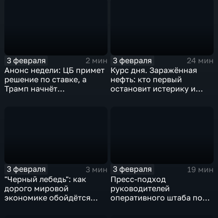
3 февраля
3 февраля
2 мин
24 мин
Анонс недели: ЦБ примет
Курс дня. Заражённая
решение по ставке, а
нефть: кто первый
Трамп начнёт
остановит истерику и
предвыборную гонку
почему ОПЕК лучше не
вмешиваться
3 февраля
3 февраля
3 мин
19 мин
"Черный лебедь": как
Пресс-подход
дорого мировой
руководителей
экономике обойдётся
оперативного штаба по
изоляция Поднебесной
борьбе с коронавирусом