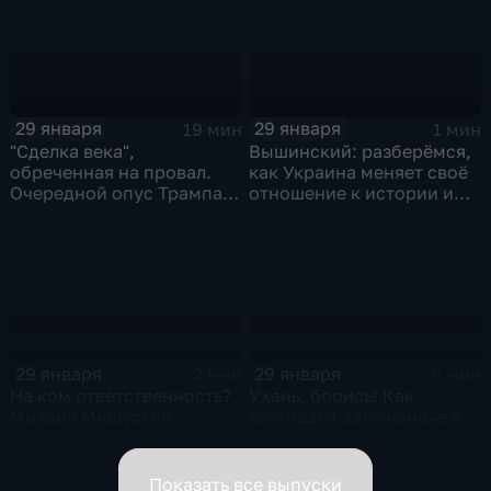
29 января
29 января
19 мин
1 мин
"Сделка века",
Вышинский: разберёмся,
обреченная на провал.
как Украина меняет своё
Очередной опус Трампа.
отношение к истории и
Жанр: политическая
почему
фантастика
29 января
29 января
2 мин
6 мин
На ком ответственность?
Ухань, борись! Как
Михаил Мишустин
выживают заточённые в
распределил обязанности
вирусном Китае?
вице-премьеров
Показать все выпуски