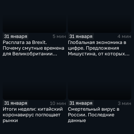
станет страшнее вируса
31 января
31 января
5 мин
4 мин
Расплата за Brexit.
Глобальная экономика в
Почему смутные времена
цифре. Предложения
для Великобритании
Мишустина, от которых
только начинаются
ЕАЭС не сможет
отказаться
31 января
31 января
10 мин
3 мин
Итоги недели: китайский
Смертельный вирус в
коронавирус поглощает
России. Последние
рынки
данные