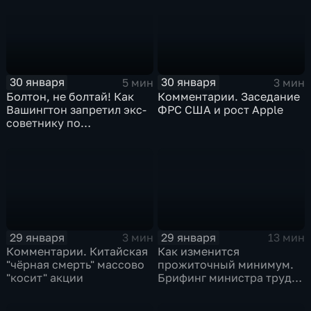
30 января
30 января
5 мин
3 мин
Болтон, не болтай! Как
Комментарии. Заседание
Вашингтон запретил экс-
ФРС США и рост Apple
советнику по
безопасности делиться
воспоминаниями
29 января
29 января
3 мин
13 мин
Комментарии. Китайская
Как изменится
"чёрная смерть" массово
прожиточный минимум.
"косит" акции
Брифинг министра труда
и соцзащиты Антона
Котякова