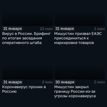
31 января
31 января
22 мин
1 мин
Вирус в России. Брифинг
Мишустин призвал ЕАЭС
по итогам заседания
присоединиться к
оперативного штаба
маркировке товаров
31 января
30 января
2 мин
2 мин
Коронавирус проник в
Мишустин закрыл
Россию
границу России из-за
угрозы коронавируса