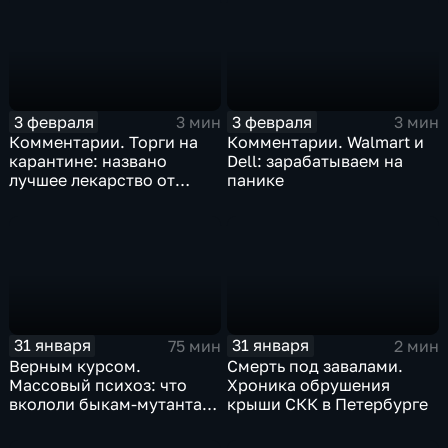
3 февраля
3 февраля
3 мин
3 мин
Комментарии. Торги на
Комментарии. Walmart и
карантине: названо
Dell: зарабатываем на
лучшее лекарство от
панике
коррекции
31 января
31 января
75 мин
2 мин
Верным курсом.
Смерть под завалами.
Массовый психоз: что
Хроника обрушения
вкололи быкам-мутантам,
крыши СКК в Петербурге
когда рухнет доллар и
почему месть Китая