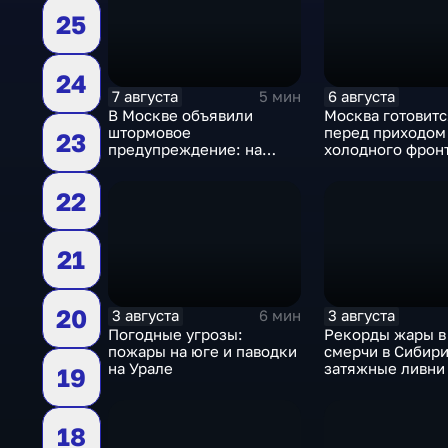
25
24
7 августа
6 августа
5 мин
В Москве объявили
Москва готовитс
штормовое
перед приходом
23
предупреждение: на
холодного фронт
столицу надвигаются
грозы, ливни с градом и
22
шквалистый ветер
21
20
3 августа
3 августа
6 мин
Погодные угрозы:
Рекорды жары в
пожары на юге и паводки
смерчи в Сибири
на Урале
затяжные ливни 
19
18