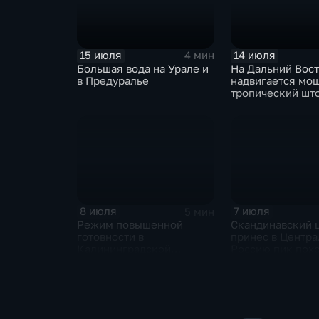
15 июля
14 июля
4 мин
Большая вода на Урале и
На Дальний Вос
в Предуралье
надвигается мо
тропический шт
"Гави"
8 июля
7 июля
5 мин
Режим повышенной
Скандинавский 
готовности в
принес в Центр
Калининградской
Россию пик пох
области и угроза
и ливни
экстремальных ливней в
Центральной России