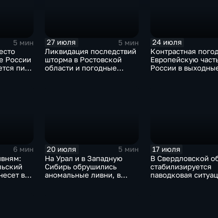
27 июля
24 июля
5 мин
5 мин
есто
Ликвидация последствий
Контрастная пого
е России
шторма в Ростовской
Европейскую част
ется пик
области и погодные
России в выходны
качели в Центральной
России
20 июля
17 июля
6 мин
5 мин
ивням:
На Урал и в Западную
В Свердловской о
льский
Сибирь обрушились
стабилизируется
несет в
аномальные ливни, в
паводковая ситуац
европейской части
синоптики вновь
России ожидается
прогнозируют лив
потепление