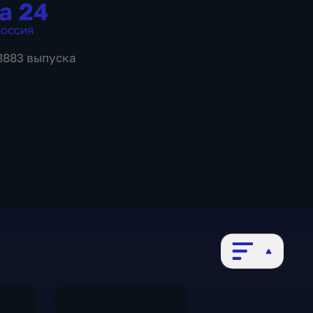
а 24
оссия
 8883 выпуска