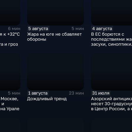
5 августа
4 августа
6 мин
5 мин
я к +32°C
Жара на юге не сбавляет
В ЕС борются с
обороны
последствиями жа
а и гроз
засухи, синоптики
предупреждают о
усилении зноя в Р
1 августа
31 июля
5 мин
23 мин
 Москве,
Дождливый тренд
Азорский антицик
 и
несет 30-градусн
на Урале
в Центр России, а 
— ливни