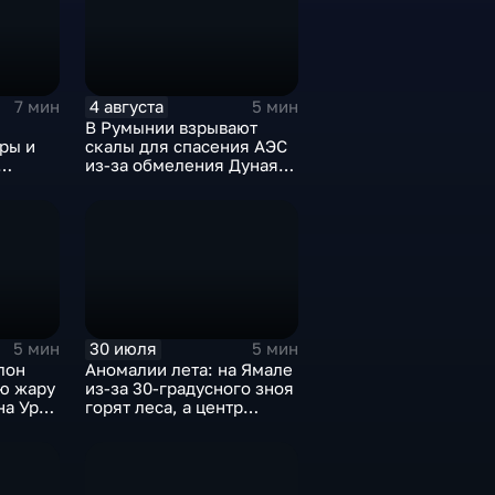
4 августа
7 мин
5 мин
В Румынии взрывают
ры и
скалы для спасения АЭС
из-за обмеления Дуная,
б
пока к России подступает
оссии
аномальная жара
30 июля
5 мин
5 мин
лон
Аномалии лета: на Ямале
ую жару
из-за 30-градусного зноя
на Урал
горят леса, а центр
России ждет потепления