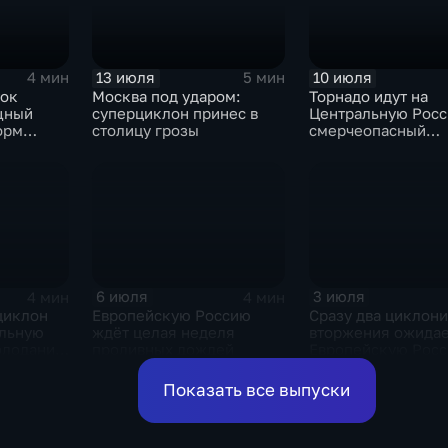
13 июля
10 июля
4 мин
5 мин
ток
Москва под ударом:
Торнадо идут на
щный
суперциклон принес в
Центральную Росс
орм
столицу грозы
смерчеопасный
холодный фронт у
по Москве и Туле
6 июля
3 июля
4 мин
4 мин
циклон
Европейскую Россию
Сразу два циклон
альную
ждёт целая неделя
вторжения ожидае
олодания
проливных дождей
Европейскую Росс
оставшиеся дни н
Показать все выпуски