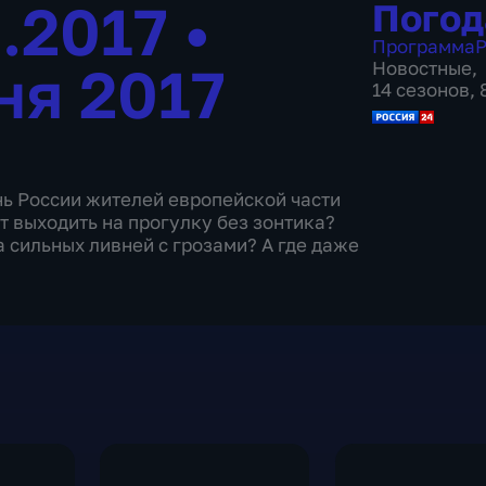
6.2017
•
Погод
Программа
Р
ня 2017
Новостные
,
14 сезонов,
нь России жителей европейской части
т выходить на прогулку без зонтика?
а сильных ливней с грозами? А где даже