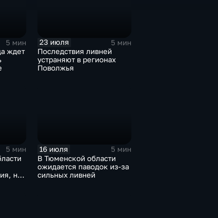
23 июля
5 мин
5 мин
да ждет
Последствия ливней
ь
устраняют в регионах
е
Поволжья
16 июля
5 мин
5 мин
бласти
В Тюменской области
ожидается паводок из-за
ия, но
сильных ливней
ни