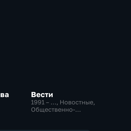
ква
Вести
1991 – …
, Новостные,
Общественно-
-
политические,
,
социально-