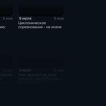
9 июля
5 мин
5 мин
Циклоническое
ию:
соревнование - не иначе
дарит
1 июля
5 мин
5 мин
Урал выходит из пика
ических
паводка, центр России —
т
на пике жары
ию в
едели