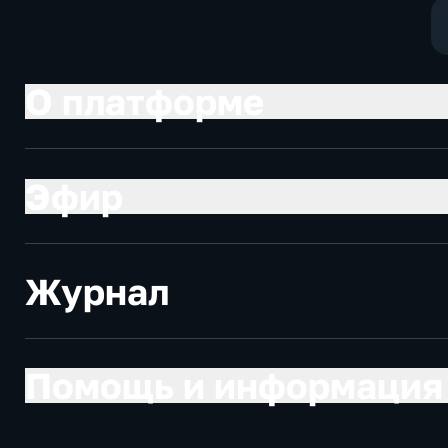
социально-
экономически
О платформе
Эфир
Журнал
Помощь и информация