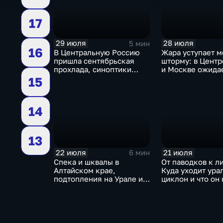
17
29 июля
28 июля
5 мин
16
В Центральную Россию
Жара уступает м
пришла сентябрьская
шторму: в Центр
прохлада, синоптики
и Москве ожида
прогнозируют затяжные
ненастья
15
дожди
14
13
22 июля
21 июля
6 мин
Спека и шквалы в
От паводков к л
Алтайском крае,
Куда уходит ура
подтопления на Урале и
циклон и что он 
сентябрьская прохлада в
Москву
Петербурге