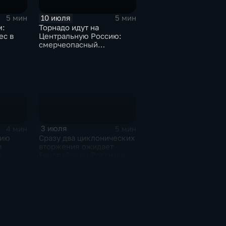
10 июля
5 мин
5 мин
м:
Торнадо идут на
ес в
Центральную Россию:
смерчеопасный
холодный фронт ударит
по Москве и Туле
3 июля
4 мин
5 мин
сию
Сразу два циклонических
я
вторжения ожидает
й
Европейскую Россию в
оставшиеся дни недели