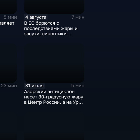
4 августа
5 мин
7 мин
авляет
В ЕС борются с
последствиями жары и
засухи, синоптики
предупреждают об
усилении зноя в России
31 июля
23 мин
5 мин
Азорский антициклон
несет 30-градусную жару
в Центр России, а на Урал
— ливни