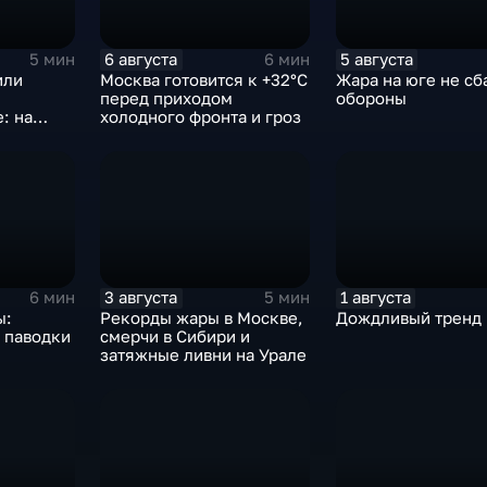
6 августа
5 августа
5 мин
6 мин
или
Москва готовится к +32°C
Жара на юге не сб
перед приходом
обороны
: на
холодного фронта и гроз
ются
градом и
ер
3 августа
1 августа
6 мин
5 мин
ы:
Рекорды жары в Москве,
Дождливый тренд
 паводки
смерчи в Сибири и
затяжные ливни на Урале