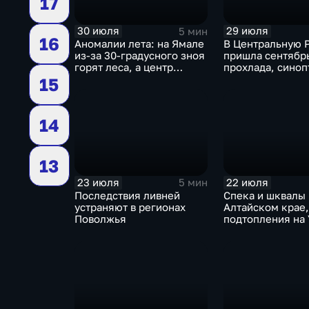
17
30 июля
29 июля
5 мин
16
Аномалии лета: на Ямале
В Центральную 
из-за 30-градусного зноя
пришла сентябр
горят леса, а центр
прохлада, синоп
России ждет потепления
прогнозируют з
15
дожди
14
13
23 июля
22 июля
5 мин
Последствия ливней
Спека и шквалы 
устраняют в регионах
Алтайском крае,
Поволжья
подтопления на 
сентябрьская пр
Петербурге