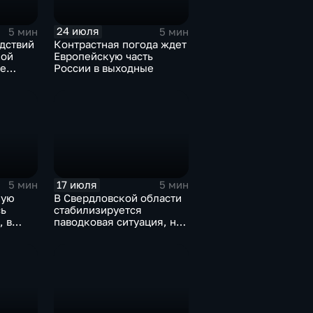
24 июля
5 мин
5 мин
дствий
Контрастная погода ждет
кой
Европейскую часть
ые
России в выходные
ьной
17 июля
5 мин
5 мин
ную
В Свердловской области
ь
стабилизируется
, в
паводковая ситуация, но
и
синоптики вновь
прогнозируют ливни