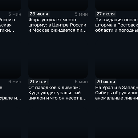
28 июля
27 июля
5 мин
5 мин
Россию
Жара уступает место
Ликвидация после
ьская
шторму: в Центре России
шторма в Ростовс
тики
и Москве ожидается пик
области и погодн
атяжные
ненастья
качели в Централ
России
21 июля
20 июля
6 мин
6 мин
в
От паводков к ливням:
На Урал и в Запад
Куда уходит уральский
Сибирь обрушилис
Урале и
циклон и что он несет в
аномальные ливни
охлада в
Москву
европейской част
России ожидается
потепление