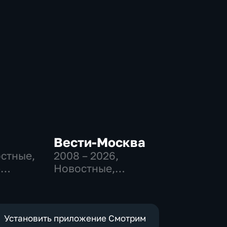
Вести-Москва
остные,
2008 – 2026
,
-
Новостные,
,
Общественно-
политические,
е
социально-
экономические
Установить приложение Смотрим