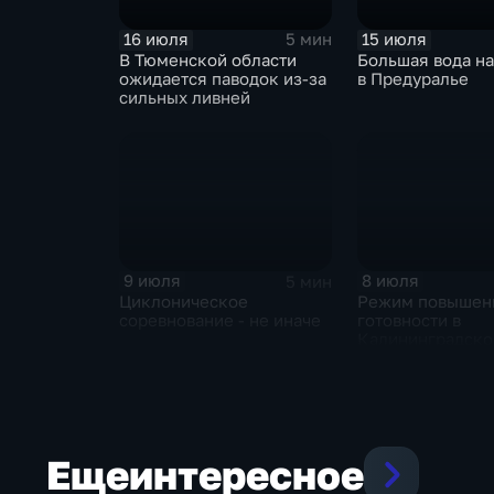
16 июля
15 июля
5 мин
В Тюменской области
Большая вода на
ожидается паводок из-за
в Предуралье
сильных ливней
9 июля
8 июля
5 мин
Циклоническое
Режим повышен
соревнование - не иначе
готовности в
Калининградско
области и угроз
экстремальных 
Центральной Ро
Еще
интересное