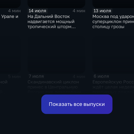
14 июля
13 июля
4 мин
4 мин
 Урале и
На Дальний Восток
Москва под ударо
надвигается мощный
суперциклон прин
тропический шторм
столицу грозы
"Гави"
7 июля
6 июля
5 мин
4 мин
ной
Скандинавский циклон
Европейскую Рос
принес в Центральную
ждёт целая недел
й
Россию пик похолодания
проливных дожде
а
и ливни
ливней в
Показать все выпуски
ссии