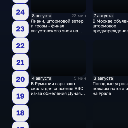
24
8 августа
7 августа
23 мин
Ливни, штормовой ветер
В Москве объяв
и грозы - финал
штормовое
23
августовского зноя на
предупреждение
Русскй равнине
столицу надвига
грозы, ливни с 
22
шквалистый вет
21
20
4 августа
3 августа
5 мин
В Румынии взрывают
Погодные угроз
скалы для спасения АЭС
пожары на юге и
из-за обмеления Дуная,
на Урале
19
пока к России подступает
аномальная жара
18