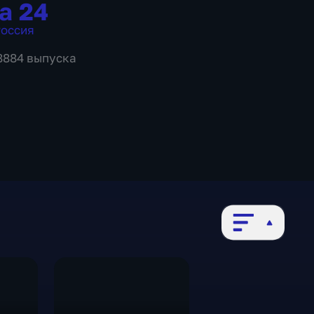
а 24
оссия
 8884 выпуска