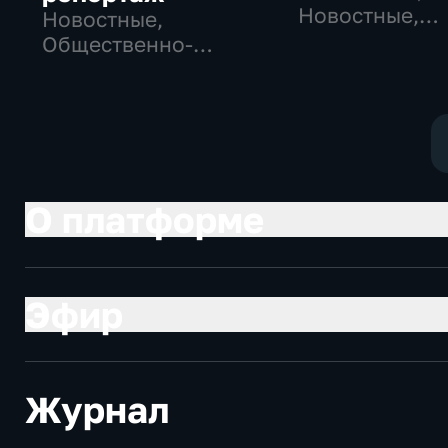
Новостные,
Новостные,
Общественно
Общественно-
политические
политические,
социально-
экономические
О платформе
Эфир
Журнал