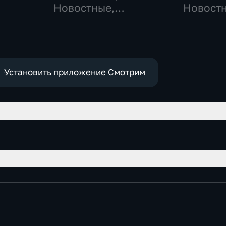
Новостные,
Новостн
-
Общественно-
Общест
политические,
общест
социально-
политич
экономические
Установить приложение Смотрим