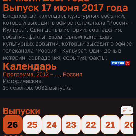
Выпуск 17 июня 2017 года
Ежедневный календарь культурных событий,
который выходит в эфире телеканала "Россия -
Кульура". Один день в истории: совпадения,
события, факты. Ежедневный календарь
культурных событий, который выходит в эфире
телеканала "Россия - Кульура". Один день в
истории: совпадения, события, факты.
Календарь
Программа
,
2012 – …
,
Россия
Исторические
,
15 сезонов, 5032 выпуска
Выпуски
26
25
24
23
22
21
20