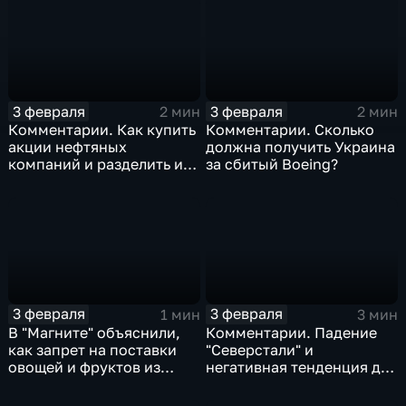
3 февраля
3 февраля
2 мин
2 мин
Комментарии. Как купить
Комментарии. Сколько
акции нефтяных
должна получить Украина
компаний и разделить их
за сбитый Boeing?
доход
3 февраля
3 февраля
1 мин
3 мин
В "Магните" объяснили,
Комментарии. Падение
как запрет на поставки
"Северстали" и
овощей и фруктов из
негативная тенденция для
Китая отразится на ценах
бизнеса Apple