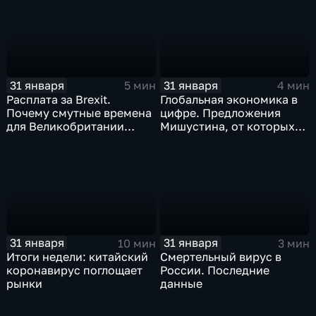
станет страшнее вируса
31 января
31 января
5 мин
4 мин
Расплата за Brexit.
Глобальная экономика в
Почему смутные времена
цифре. Предложения
для Великобритании
Мишустина, от которых
только начинаются
ЕАЭС не сможет
отказаться
31 января
31 января
10 мин
3 мин
Итоги недели: китайский
Смертельный вирус в
коронавирус поглощает
России. Последние
рынки
данные