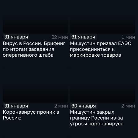
31 января
31 января
22 мин
1 мин
Вирус в России. Брифинг
Мишустин призвал ЕАЭС
по итогам заседания
присоединиться к
оперативного штаба
маркировке товаров
31 января
30 января
2 мин
2 мин
Коронавирус проник в
Мишустин закрыл
Россию
границу России из-за
угрозы коронавируса