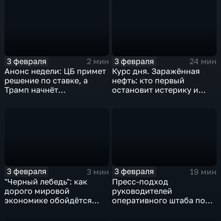
3 февраля
3 февраля
2 мин
24 мин
Анонс недели: ЦБ примет
Курс дня. Заражённая
решение по ставке, а
нефть: кто первый
Трамп начнёт
остановит истерику и
предвыборную гонку
почему ОПЕК лучше не
вмешиваться
3 февраля
3 февраля
3 мин
19 мин
"Черный лебедь": как
Пресс-подход
дорого мировой
руководителей
экономике обойдётся
оперативного штаба по
изоляция Поднебесной
борьбе с коронавирусом