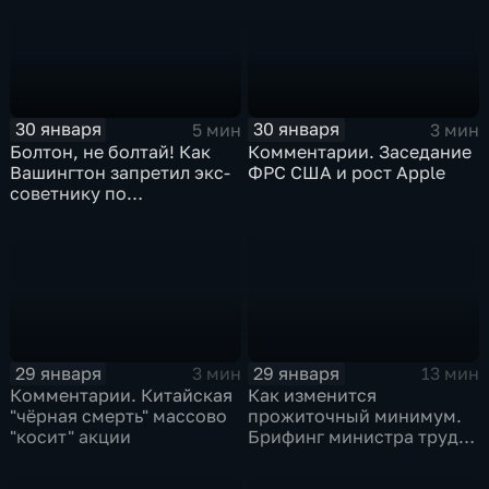
30 января
30 января
5 мин
3 мин
Болтон, не болтай! Как
Комментарии. Заседание
Вашингтон запретил экс-
ФРС США и рост Apple
советнику по
безопасности делиться
воспоминаниями
29 января
29 января
3 мин
13 мин
Комментарии. Китайская
Как изменится
"чёрная смерть" массово
прожиточный минимум.
"косит" акции
Брифинг министра труда
и соцзащиты Антона
Котякова