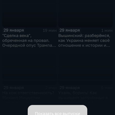
29 января
29 января
19 мин
1 мин
"Сделка века",
Вышинский: разберёмся,
обреченная на провал.
как Украина меняет своё
Очередной опус Трампа.
отношение к истории и
Жанр: политическая
почему
фантастика
29 января
29 января
2 мин
6 мин
На ком ответственность?
Ухань, борись! Как
Михаил Мишустин
выживают заточённые в
распределил обязанности
вирусном Китае?
вице-премьеров
Показать все выпуски