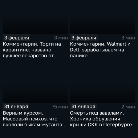
3 февраля
3 февраля
3 мин
3 мин
Комментарии. Торги на
Комментарии. Walmart и
карантине: названо
Dell: зарабатываем на
лучшее лекарство от
панике
коррекции
31 января
31 января
75 мин
2 мин
Верным курсом.
Смерть под завалами.
Массовый психоз: что
Хроника обрушения
вкололи быкам-мутантам,
крыши СКК в Петербурге
когда рухнет доллар и
почему месть Китая