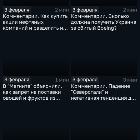
3 февраля
3 февраля
2 мин
2 мин
Комментарии. Как купить
Комментарии. Сколько
акции нефтяных
должна получить Украина
компаний и разделить их
за сбитый Boeing?
доход
3 февраля
3 февраля
1 мин
3 мин
В "Магните" объяснили,
Комментарии. Падение
как запрет на поставки
"Северстали" и
овощей и фруктов из
негативная тенденция для
Китая отразится на ценах
бизнеса Apple