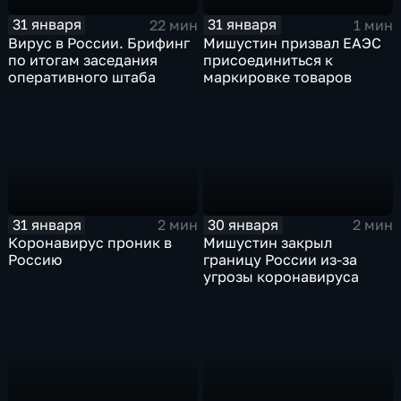
31 января
31 января
22 мин
1 мин
Вирус в России. Брифинг
Мишустин призвал ЕАЭС
по итогам заседания
присоединиться к
оперативного штаба
маркировке товаров
31 января
30 января
2 мин
2 мин
Коронавирус проник в
Мишустин закрыл
Россию
границу России из-за
угрозы коронавируса