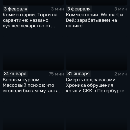
3 февраля
3 февраля
3 мин
3 мин
Комментарии. Торги на
Комментарии. Walmart и
карантине: названо
Dell: зарабатываем на
лучшее лекарство от
панике
коррекции
31 января
31 января
75 мин
2 мин
Верным курсом.
Смерть под завалами.
Массовый психоз: что
Хроника обрушения
вкололи быкам-мутантам,
крыши СКК в Петербурге
когда рухнет доллар и
почему месть Китая
станет страшнее вируса