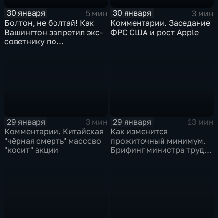
30 января
30 января
5 мин
3 мин
Болтон, не болтай! Как
Комментарии. Заседание
Вашингтон запретил экс-
ФРС США и рост Apple
советнику по
безопасности делиться
воспоминаниями
29 января
29 января
3 мин
13 мин
Комментарии. Китайская
Как изменится
"чёрная смерть" массово
прожиточный минимум.
"косит" акции
Брифинг министра труда
и соцзащиты Антона
Котякова