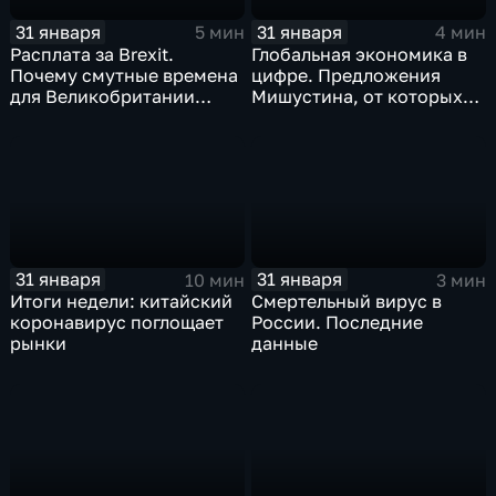
31 января
31 января
5 мин
4 мин
Расплата за Brexit.
Глобальная экономика в
Почему смутные времена
цифре. Предложения
для Великобритании
Мишустина, от которых
только начинаются
ЕАЭС не сможет
отказаться
31 января
31 января
10 мин
3 мин
Итоги недели: китайский
Смертельный вирус в
коронавирус поглощает
России. Последние
рынки
данные