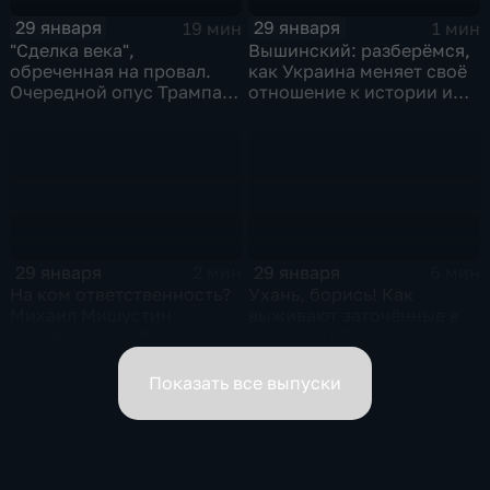
29 января
29 января
19 мин
1 мин
"Сделка века",
Вышинский: разберёмся,
обреченная на провал.
как Украина меняет своё
Очередной опус Трампа.
отношение к истории и
Жанр: политическая
почему
фантастика
29 января
29 января
2 мин
6 мин
На ком ответственность?
Ухань, борись! Как
Михаил Мишустин
выживают заточённые в
распределил обязанности
вирусном Китае?
вице-премьеров
Показать все выпуски