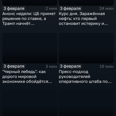
3 февраля
3 февраля
2 мин
24 мин
Анонс недели: ЦБ примет
Курс дня. Заражённая
решение по ставке, а
нефть: кто первый
Трамп начнёт
остановит истерику и
предвыборную гонку
почему ОПЕК лучше не
вмешиваться
3 февраля
3 февраля
3 мин
19 мин
"Черный лебедь": как
Пресс-подход
дорого мировой
руководителей
экономике обойдётся
оперативного штаба по
изоляция Поднебесной
борьбе с коронавирусом